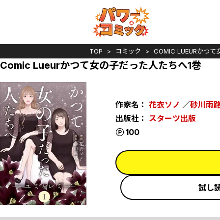
TOP
コミック
COMIC LUEURか
Comic Lueurかつて女の子だった人たちへ1巻
作家名：
花衣ソノ
／
砂川雨
出版社：
スターツ出版
ポイント
100
試し