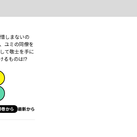
を惜しまないの
れ、ユミの同僚を
して敬士を手に
のは――!?
1巻から
最新から