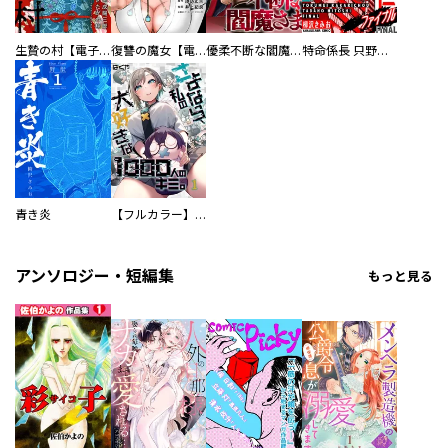
生贄の村【電子単行本版】
復讐の魔女【電子単行本版】
優柔不断な閻魔さま
特命係長 只野仁ファイナル 愛蔵版
青き炎
【フルカラー】さよなら、私の大好きな１０００人のキミ。
アンソロジー・短編集
もっと見る