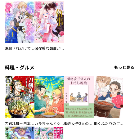
洗脳されかけていた悪役令嬢ですが家出を決意しました。【電子単行本版／特典おまけ付き】
過保護な執事が私の婚活を邪魔してきます！ 分冊版
料理・グルメ
もっと見る
刀剣乱舞～日本号つれづれ酒～
カラちゃんとシトーさんと、 【分冊版】
働き女子3人のおうち晩酌
働くふたりのごほうび飯