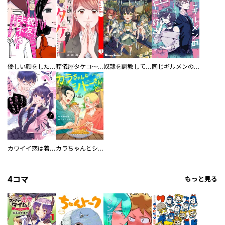
優しい顔をした親友は、夫と不倫して私の家に入り込んできた。
葬儀屋タケコ～あなたの最期、叶えます【電子単行本版】
奴隷を調教してハーレム作る
同じギルメンの声が好き
カワイイ恋は着飾らない
カラちゃんとシトーさんと、 【分冊版】
4コマ
もっと見る