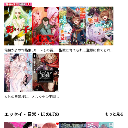
佐伯かよの作品集
EX ～その賞金稼ぎは、世界の出口を探す～【単行本版】
聖獣に育てられた少年の異世界ゆるり放浪記～神様からもらったチート魔法で、仲間たちとスローライフを満喫中～
聖獣に育てられた少年の異世界ゆるり放浪記～神様からもらったチート魔法で、仲間たちとスローライフを満喫中～【分冊版】
人外の旦那様に娶られ毎晩ナカまで愛される…。アンソロジー
オルクセン王国史
エッセイ・日常・ほのぼの
もっと見る