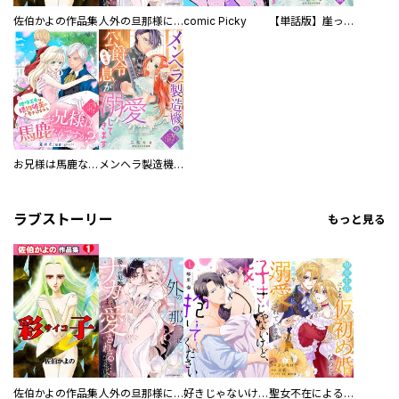
佐伯かよの作品集
人外の旦那様に娶られ毎晩ナカまで愛される…。アンソロジー
comic Picky
【単話版】崖っぷち令嬢ですが、意地と策略で幸せになります！シリーズ
お兄様は馬鹿なんですか？～地味王女は婚約破棄に巻き込まれる～
メンヘラ製造機の公爵令息（過保護）が溺愛してきます
ラブストーリー
もっと見る
佐伯かよの作品集
人外の旦那様に娶られ毎晩ナカまで愛される…。アンソロジー
好きじゃないけど、抱いてください【電子単行本版／特典おまけ付き】
聖女不在による仮初め婚なのに、不器用な王太子に溺愛されています【電子単行本版／特典おまけ付き】