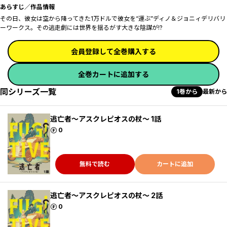
あらすじ／作品情報
その日、彼女は空から降ってきた――1万ドルで彼女を“運ぶ”ディノ＆ジョニィデリバリ
ーワークス。その逃走劇には世界を揺るがす大きな陰謀が――!?
会員登録して全巻購入する
全巻カートに追加する
同シリーズ一覧
1巻から
最新から
逃亡者～アスクレピオスの杖～ 1話
ポイント
0
無料で読む
カートに追加
逃亡者～アスクレピオスの杖～ 2話
ポイント
0