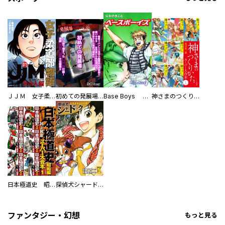
ＪＪＭ 女子柔道部物語 社会人編
初めての発展場 【白抜き修正版】
Base Boys 新装版
神さまのつくりかた。スーパー大合本
日本極道史 昭和編 スーパー大合本
探偵犬シャードック（新装版）
ファンタジー・幻想
もっと見る