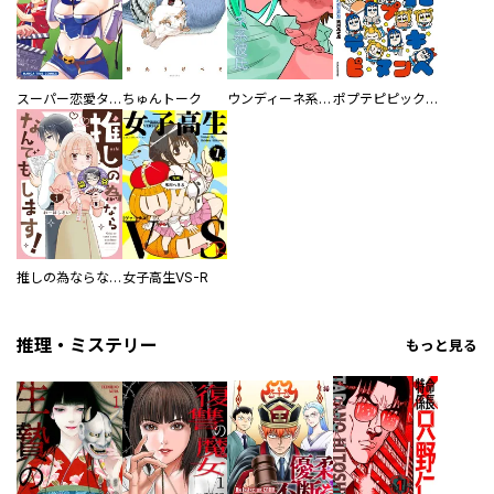
スーパー恋愛タイム！～現場でドＳな彼女は自宅でデレる～
ちゅんトーク
ウンディーネ系彼氏
ポプテピピック SEASON EIGHT
推しの為ならなんでもします！
女子高生VS-R
推理・ミステリー
もっと見る