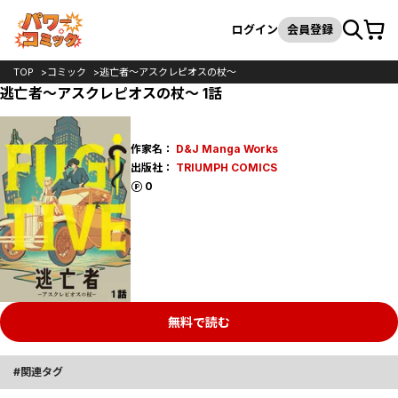
カート
検索
ログイン
会員登録
TOP
コミック
逃亡者～アスクレピオスの杖～
逃亡者～アスクレピオスの杖～ 1話
作家名：
D&J Manga Works
出版社：
TRIUMPH COMICS
ポイント
0
無料で読む
関連タグ