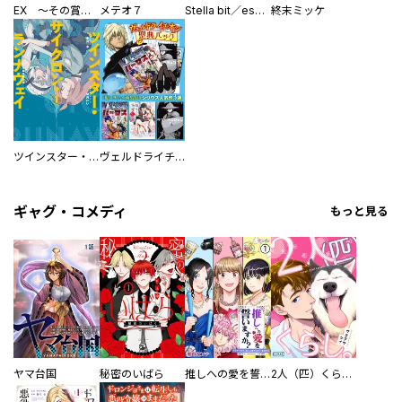
EX ～その賞金稼ぎは、世界の出口を探す～【単行本版】
メテオ７
Stella bit／es【単話版】
終末ミッケ
ツインスター・サイクロン・ランナウェイ
ヴェルドライチオシ聖典パック 『転スラ』ミニ画集付き シリウス人気作３選
ギャグ・コメディ
もっと見る
ヤマ台国
秘密のいばら
推しへの愛を誓いますか？～アラサー女子、推しは逃げぬが人生逃げる～
2人（匹）くらし。