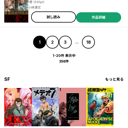
1巻 (591pt)
小林源文
試し読み
作品詳細
1
2
3
18
...
1-20件 表示中
356件
SF
もっと見る