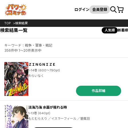
カート
検索
ログイン
会員登録
TOP
検索結果
検索結果一覧
人気順
新着順
キーワード：戦争・軍事・戦記
356件中 1～20件表示中
ＺＩＮＧＮＩＺＥ
1-14巻 (600～790pt)
わらいなく
作品詳細
淡海乃海 水面が揺れる時
1-13巻 (640pt)
もとむらえり ／イスラーフィール ／碧風羽