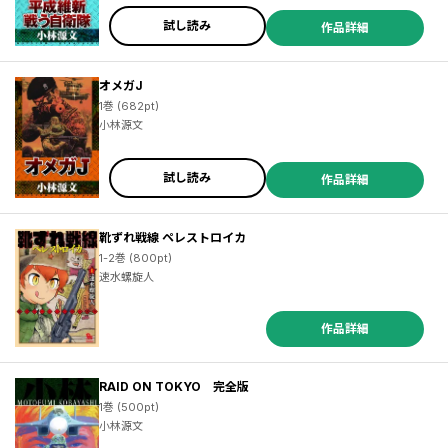
試し読み
作品詳細
オメガJ
1巻 (682pt)
小林源文
試し読み
作品詳細
靴ずれ戦線 ペレストロイカ
1-2巻 (800pt)
速水螺旋人
作品詳細
RAID ON TOKYO 完全版
1巻 (500pt)
小林源文