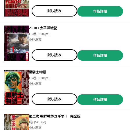
試し読み
作品詳細
ZERO 太平洋戦記
1-2巻 (500pt)
小林源文
試し読み
作品詳細
黒騎士物語
1-2巻 (500pt)
小林源文
試し読み
作品詳細
第二次 朝鮮戦争ユギオII 完全版
1巻 (500pt)
小林源文