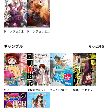
ドロンジョさまは転生しても悪役令嬢のままだった
ドロンジョさまは転生しても悪役令嬢のままだった【分冊版】
ギャンブル
もっと見る
ちぃ
回胴創世記 パチスロを創った男達
うみんChu♡
職業、ニセモノ～あなたに偽は見抜けない【電子単行本版】