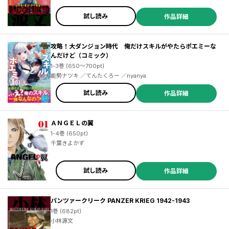
試し読み
作品詳細
攻略！大ダンジョン時代 俺だけスキルがやたらポエミーな
んだけど（コミック）
1-3巻 (650～700pt)
能勢ナツキ ／てんたくろー ／nyanya
試し読み
作品詳細
ＡＮＧＥＬの翼
1-4巻 (650pt)
千葉きよかず
試し読み
作品詳細
パンツァークリーク PANZER KRIEG 1942-1943
1巻 (682pt)
小林源文