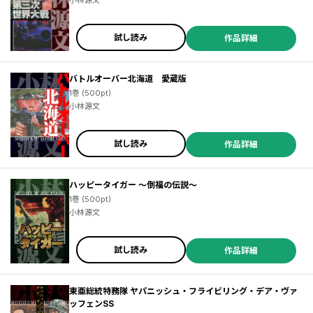
小林源文
試し読み
作品詳細
バトルオーバー北海道 愛蔵版
1巻 (500pt)
小林源文
試し読み
作品詳細
ハッピータイガー ～倒福の伝説～
1巻 (500pt)
小林源文
試し読み
作品詳細
東亜総統特務隊 ヤパニッシュ・フライビリング・デア・ヴァ
ッフェンSS