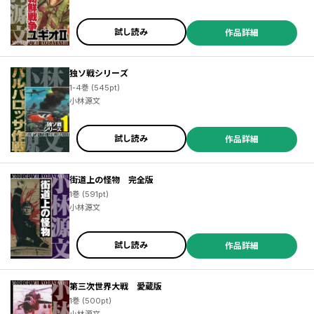
試し読み
作品詳細
独ソ戦シリーズ
1-4巻 (545pt)
小林源文
試し読み
作品詳細
街道上の怪物 完全版
1巻 (591pt)
小林源文
試し読み
作品詳細
第三次世界大戦 愛蔵版
1巻 (500pt)