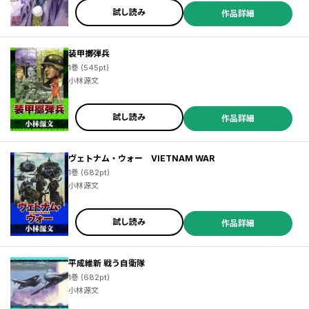
試し読み
作品詳細
装甲擲弾兵
1巻 (545pt)
小林源文
試し読み
作品詳細
ヴェトナム・ウォー VIETNAM WAR
1巻 (682pt)
小林源文
試し読み
作品詳細
平成維新 戦う自衛隊
1巻 (682pt)
小林源文