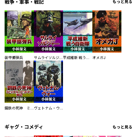
戦争・軍事・戦記
もっと見る
装甲擲弾兵
サムライソルジャー SAMURAI SOLDIER
平成維新 戦う自衛隊
オメガJ
鋼鉄の死神 ミヒャエル・ビットマン戦記
ヴェトナム・ウォー VIETNAM WAR
ギャグ・コメディ
もっと見る