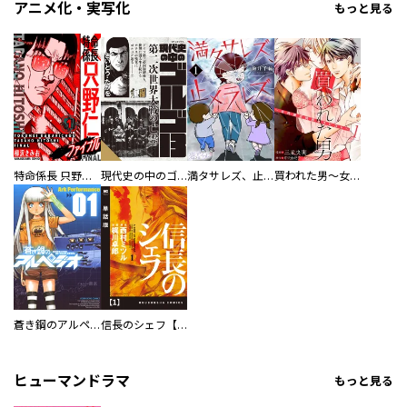
アニメ化・実写化
もっと見る
特命係長 只野仁ファイナル 愛蔵版
現代史の中のゴルゴ13
満タサレズ、止メラレズ
買われた男～女性限定快感セラピスト～【描き下ろしおまけ付き特装版】
蒼き鋼のアルペジオ
信長のシェフ【単話版】
ヒューマンドラマ
もっと見る