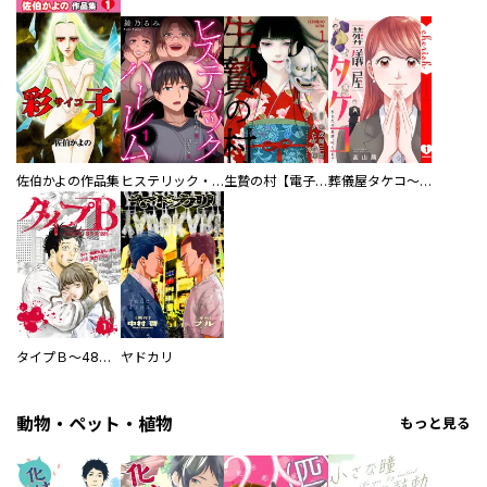
佐伯かよの作品集
ヒステリック・ハーレム～搾られる男と堕ちる女～【電子単行本版】
生贄の村【電子単行本版】
葬儀屋タケコ～あなたの最期、叶えます【電子単行本版】
タイプＢ～48時間後、致死率100％～【単話】
ヤドカリ
動物・ペット・植物
もっと見る