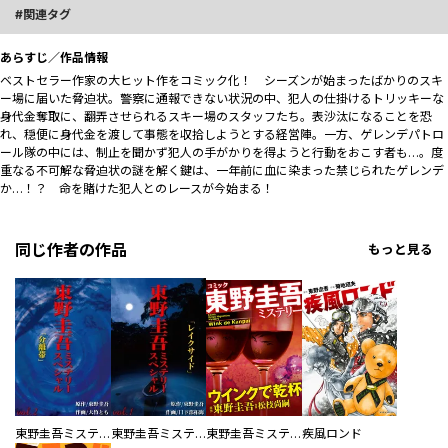
関連タグ
あらすじ／作品情報
ベストセラー作家の大ヒット作をコミック化！ シーズンが始まったばかりのスキ
ー場に届いた脅迫状。警察に通報できない状況の中、犯人の仕掛けるトリッキーな
身代金奪取に、翻弄させられるスキー場のスタッフたち。表沙汰になることを恐
れ、穏便に身代金を渡して事態を収拾しようとする経営陣。一方、ゲレンデパトロ
ール隊の中には、制止を聞かず犯人の手がかりを得ようと行動をおこす者も…。度
重なる不可解な脅迫状の謎を解く鍵は、一年前に血に染まった禁じられたゲレンデ
か…！？ 命を賭けた犯人とのレースが今始まる！
同じ作者の作品
もっと見る
東野圭吾ミステリースペシャル 分離帯
東野圭吾ミステリースペシャル レイクサイド
東野圭吾ミステリー「ウインクで乾杯」
疾風ロンド