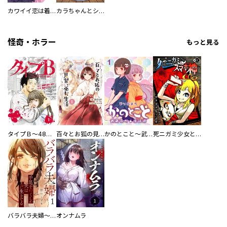
カワイイ恋は着飾らない
カラちゃんとシトーさんと、 【分冊版】
怪奇・ホラー
もっと見る
タイプＢ～48時間後、致死率100％～【単話】
百々とお狐の見習い巫女生活【単行本版】
かのとこと～武蔵花町怪話譚～ 【連載版】
死ニガミ少女とスマホ神
バラバラ夫婦～手足をなくした夫はまだ生きてる
オンナムラ