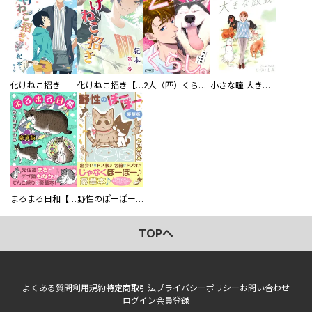
化けねこ招き
化けねこ招き【描きおろし付合冊版】
2人（匹）くらし。
小さな瞳 大きな鼓動
まろまろ日和【豪華版】
野性のぽーぽー【豪華版】
TOPへ
よくある質問
利用規約
特定商取引法
プライバシーポリシー
お問い合わせ
ログイン
会員登録