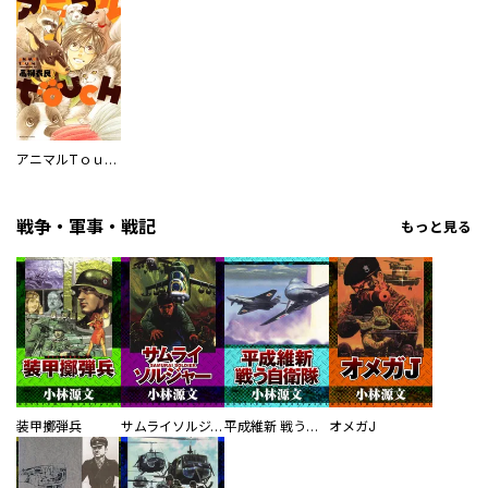
アニマルTｏｕｃｈ
戦争・軍事・戦記
もっと見る
装甲擲弾兵
サムライソルジャー SAMURAI SOLDIER
平成維新 戦う自衛隊
オメガJ