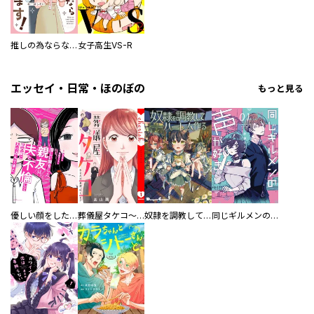
推しの為ならなんでもします！
女子高生VS-R
エッセイ・日常・ほのぼの
もっと見る
優しい顔をした親友は、夫と不倫して私の家に入り込んできた。
葬儀屋タケコ～あなたの最期、叶えます【電子単行本版】
奴隷を調教してハーレム作る
同じギルメンの声が好き