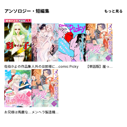
アンソロジー・短編集
もっと見る
佐伯かよの作品集
人外の旦那様に娶られ毎晩ナカまで愛される…。アンソロジー
comic Picky
【単話版】崖っぷち令嬢ですが、意地と策略で幸せになります！シリーズ
お兄様は馬鹿なんですか？～地味王女は婚約破棄に巻き込まれる～
メンヘラ製造機の公爵令息（過保護）が溺愛してきます