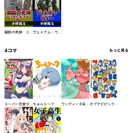
鋼鉄の死神 ミヒャエル・ビットマン戦記
ヴェトナム・ウォー VIETNAM WAR
4コマ
もっと見る
スーパー恋愛タイム！～現場でドＳな彼女は自宅でデレる～
ちゅんトーク
ウンディーネ系彼氏
ポプテピピック SEASON EIGHT