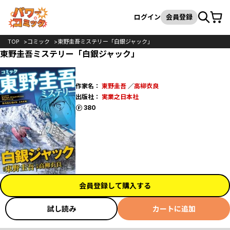
カート
検索
ログイン
会員登録
TOP
コミック
東野圭吾ミステリー「白銀ジャック」
東野圭吾ミステリー「白銀ジャック」
作家名：
東野圭吾
／
高柳衣良
出版社：
実業之日本社
ポイント
380
会員登録して購入する
試し読み
カートに追加