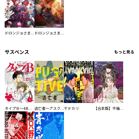
ドロンジョさまは転生しても悪役令嬢のままだった
ドロンジョさまは転生しても悪役令嬢のままだった【分冊版】
サスペンス
もっと見る
タイプＢ～48時間後、致死率100％～【単話】
逃亡者～アスクレピオスの杖～
ヤドカリ
【合本版】不倫処刑