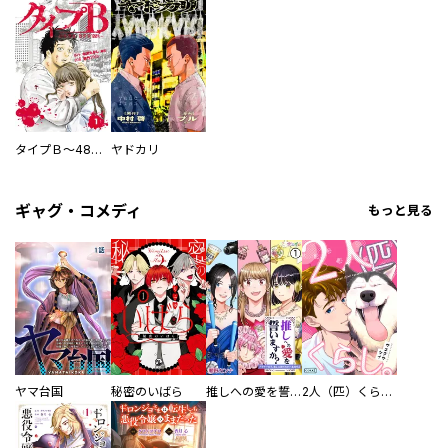
タイプＢ～48時間後、致死率100％～【単話】
ヤドカリ
ギャグ・コメディ
もっと見る
ヤマ台国
秘密のいばら
推しへの愛を誓いますか？～アラサー女子、推しは逃げぬが人生逃げる～
2人（匹）くらし。