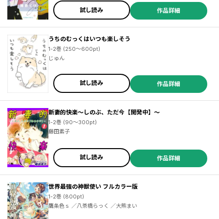
試し読み
作品詳細
うちのむっくはいつも楽しそう
1-2巻 (250～600pt)
じゅん
試し読み
作品詳細
新妻的快楽～しのぶ、ただ今【開発中】～
1-2巻 (90～300pt)
藤田素子
試し読み
作品詳細
世界最強の神獣使い フルカラー版
1-2巻 (800pt)
鷹条色ｓ ／八茶橋らっく ／大熊まい