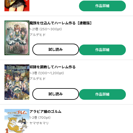
作品詳細
魔族を仕込んでハーレム作る【連載版】
1-21巻 (250～300pt)
アルデヒド
試し読み
作品詳細
奴隷を調教してハーレム作る
1-3巻 (1,100～1,200pt)
アルデヒド
試し読み
作品詳細
アラビア猫のゴルム
1-2巻 (700pt)
ヤマザキマリ