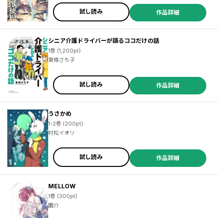
試し読み
作品詳細
シニア介護ドライバーが語るココだけの話
1巻 (1,200pt)
東條さち子
試し読み
作品詳細
うさかめ
1-2巻 (200pt)
村松イオリ
試し読み
作品詳細
MELLOW
1巻 (300pt)
圍介