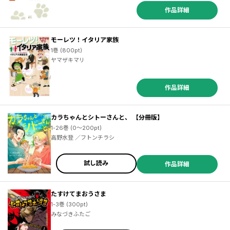
作品詳細
モーレツ！イタリア家族
1巻 (800pt)
ヤマザキマリ
作品詳細
カラちゃんとシトーさんと、 【分冊版】
1-26巻 (0～200pt)
高野水登 ／フトンチラシ
試し読み
作品詳細
たすけてまおうさま
1-3巻 (300pt)
みなづきふたご