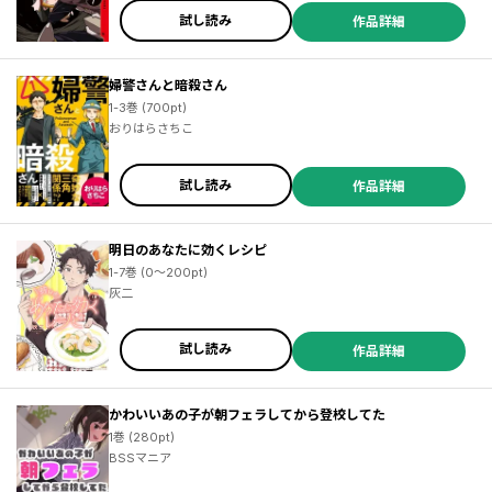
試し読み
作品詳細
婦警さんと暗殺さん
1-3巻 (700pt)
おりはらさちこ
試し読み
作品詳細
明日のあなたに効くレシピ
1-7巻 (0～200pt)
灰二
試し読み
作品詳細
かわいいあの子が朝フェラしてから登校してた
1巻 (280pt)
BSSマニア