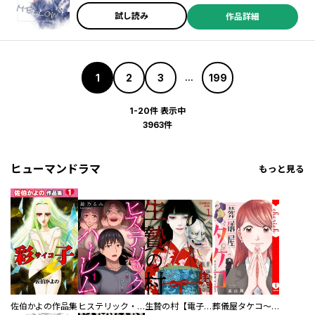
試し読み
作品詳細
1
2
3
199
...
1-20件 表示中
3963件
ヒューマンドラマ
もっと見る
佐伯かよの作品集
ヒステリック・ハーレム～搾られる男と堕ちる女～【電子単行本版】
生贄の村【電子単行本版】
葬儀屋タケコ～あなたの最期、叶えます【電子単行本版】