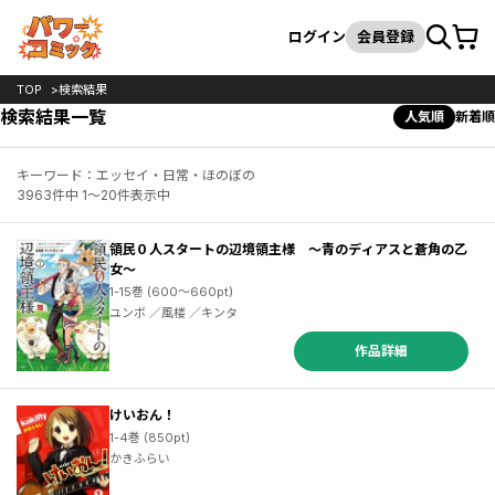
カート
検索
ログイン
会員登録
TOP
検索結果
検索結果一覧
人気順
新着順
キーワード：エッセイ・日常・ほのぼの
3963件中 1～20件表示中
領民０人スタートの辺境領主様 ～青のディアスと蒼角の乙
女～
1-15巻 (600～660pt)
ユンボ ／風楼 ／キンタ
作品詳細
けいおん！
1-4巻 (850pt)
かきふらい