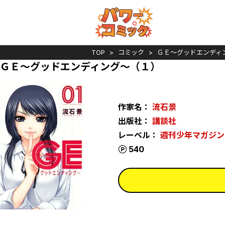
TOP
コミック
ＧＥ～グッドエンディ
ＧＥ～グッドエンディング～（１）
作家名：
流石景
出版社：
講談社
レーベル：
週刊少年マガジン
ポイント
540