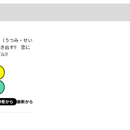
（うつみ・せい
出す!! 恋に
!!
1巻から
最新から