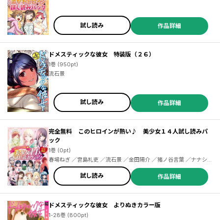
試し読み
作品詳細
ドメスティックな彼女 特装版（２６）
1巻 (950pt)
流石景
試し読み
作品詳細
完全無料 このヒロインが熱い♪ 美少女１４人試し読みパ
ック
1巻 (0pt)
春場ねぎ ／宮島礼吏 ／流石景 ／金田陽介 ／猪ノ谷言葉 ／ナナシ
／英貴 ／押見修造 ／岡田麿里 ／絵本奈央 ／西尾維新 ／大暮維人
／瀬尾公治 ／真木蛍五 ／山本崇一朗 ／高畑弓
試し読み
作品詳細
ドメスティックな彼女 よりぬきカラー版
1-28巻 (800pt)