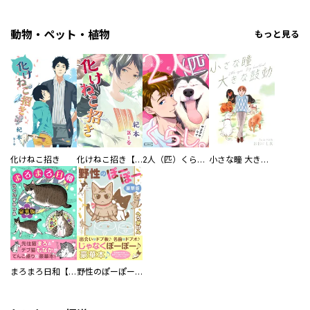
動物・ペット・植物
もっと見る
化けねこ招き
化けねこ招き【描きおろし付合冊版】
2人（匹）くらし。
小さな瞳 大きな鼓動
まろまろ日和【豪華版】
野性のぽーぽー【豪華版】