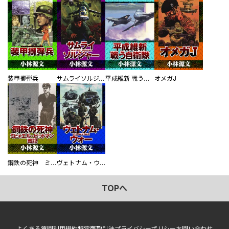
装甲擲弾兵
サムライソルジャー SAMURAI SOLDIER
平成維新 戦う自衛隊
オメガJ
鋼鉄の死神 ミヒャエル・ビットマン戦記
ヴェトナム・ウォー VIETNAM WAR
TOPへ
よくある質問
利用規約
特定商取引法
プライバシーポリシー
お問い合わせ