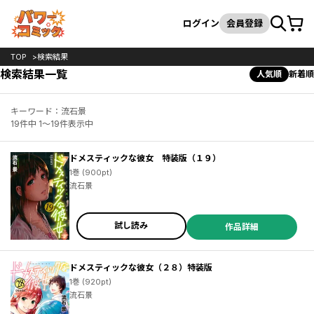
カート
検索
ログイン
会員登録
TOP
検索結果
検索結果一覧
人気順
新着順
キーワード：流石景
19件中 1～19件表示中
ドメスティックな彼女 特装版（１９）
1巻 (900pt)
流石景
試し読み
作品詳細
ドメスティックな彼女（２８）特装版
1巻 (920pt)
流石景