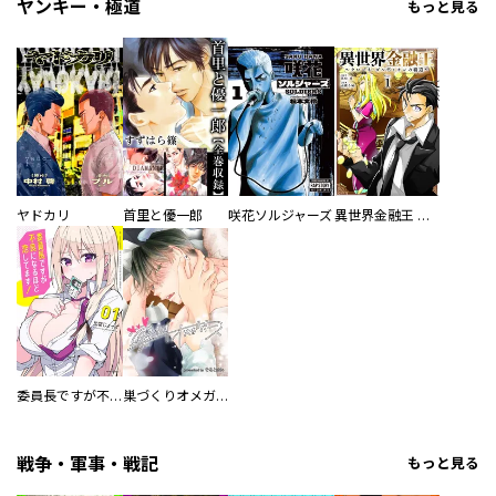
ヤンキー・極道
もっと見る
ヤドカリ
首里と優一郎
咲花ソルジャーズ
異世界金融王 ～クローネ・ゴルディオンの覇道～
委員長ですが不良になるほど恋してます！
巣づくりオメガバース
戦争・軍事・戦記
もっと見る