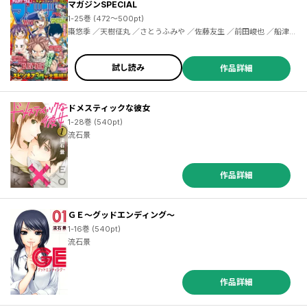
マガジンSPECIAL
1-25巻 (472～500pt)
棗悠季 ／天樹征丸 ／さとうふみや ／佐藤友生 ／前田峻也 ／船津紳平 ／二駅ずい ／佐木飛朗斗 ／東直輝 ／真島ヒロ ／ＢＯＫＵ ／コージィ城倉 ／金城宗幸 ／芥瀬良せら ／千田大輔 ／上田敦夫 ／堂本裕貴 ／西原梨花 ／小林俊彦 ／七三太朗 ／川三番地 ／ＣＬＡＭＰ ／香椎さおり ／飯島浩介 ／氏家ト全 ／上野春生 ／中村ゆうひ ／梅山たらこ ／植野メグル ／加茂ユウジ ／鈴木央 ／中西達哉 ／牟田洸 ／安藤正基 ／廣田大地 ／京極夏彦 ／志水アキ ／森田俊平 ／瀬尾公治 ／安田剛士
試し読み
作品詳細
ドメスティックな彼女
1-28巻 (540pt)
流石景
作品詳細
ＧＥ～グッドエンディング～
1-16巻 (540pt)
流石景
作品詳細