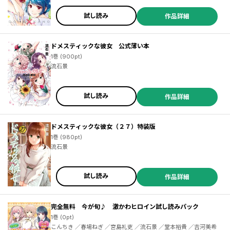
試し読み
作品詳細
ドメスティックな彼女 公式薄い本
1巻 (900pt)
流石景
試し読み
作品詳細
ドメスティックな彼女（２７）特装版
1巻 (980pt)
流石景
試し読み
作品詳細
完全無料 今が旬♪ 激かわヒロイン試し読みパック
1巻 (0pt)
こんちき ／春場ねぎ ／宮島礼吏 ／流石景 ／堂本裕貴 ／吉河美希