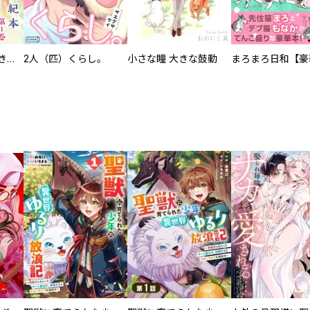
化けねこ招き【描きおろし付合冊版】
2人（匹）くらし。
小さな瞳 大きな鼓動