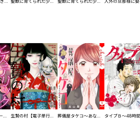
EX ～その賞金稼ぎは、世界の出口を探す～【単行本版】
聖獣に育てられた少年の異世界ゆるり放浪記～神様からもらったチート魔法で、仲間たちとスローライフを満喫中～
聖獣に育てられた少年の異世界ゆるり放浪記～神様からもらったチート魔法で、仲間たちとスローライフを満喫中～【分冊版】
ヒステリック・ハーレム～搾られる男と堕ちる女～【電子単行本版】
生贄の村【電子単行本版】
葬儀屋タケコ～あなたの最期、叶えます【電子単行本版】