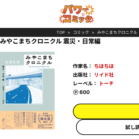
TOP
コミック
みやこまちクロニクル
みやこまちクロニクル 震災・日常編
作家名：
ちほちほ
出版社：
リイド社
レーベル：
トーチ
ポイント
600
試し