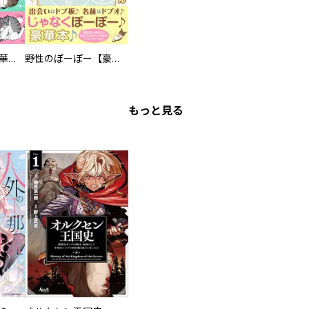
まろまろ日和【豪華版】
野性のぽーぽー【豪華版】
もっと見る