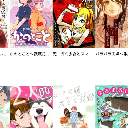
百々とお狐の見習い巫女生活【単行本版】
かのとこと～武蔵花町怪話譚～ 【連載版】
死ニガミ少女とスマホ神