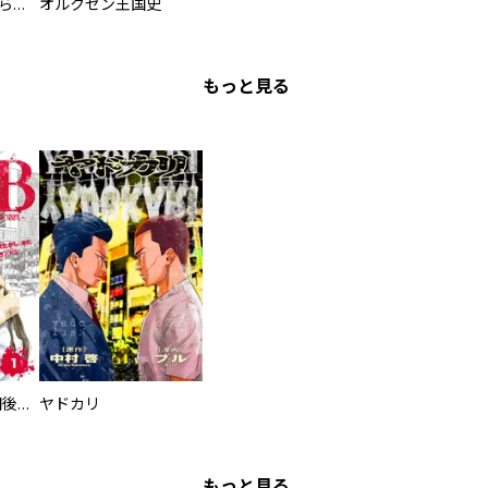
人外の旦那様に娶られ毎晩ナカまで愛される…。アンソロジー
オルクセン王国史
もっと見る
タイプＢ～48時間後、致死率100％～【単話】
ヤドカリ
もっと見る