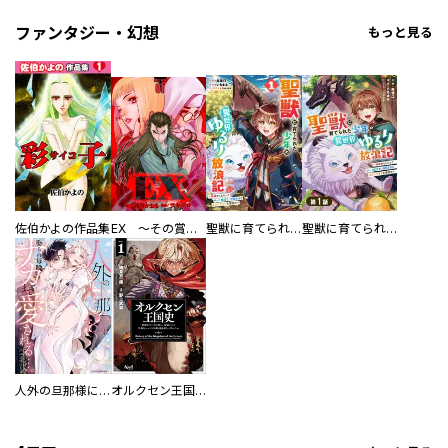
ファンタジー・幻想
もっと見る
佐伯かよの作品集
EX ～その賞金稼ぎは、世界の出口を探す～【単行本版】
聖獣に育てられた少年の異世界ゆるり放浪記～神様からもらったチート魔法で、仲間たちとスローライフを満喫中～
聖獣に育てられた少年の異世界ゆるり放浪記～神様からもらったチート魔法で、仲間たちとスローライフを満喫中～【分冊版】
人外の旦那様に娶られ毎晩ナカまで愛される…。アンソロジー
オルクセン王国史