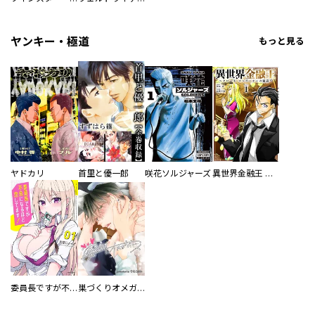
ヤンキー・極道
もっと見る
ヤドカリ
首里と優一郎
咲花ソルジャーズ
異世界金融王 ～クローネ・ゴルディオンの覇道～
委員長ですが不良になるほど恋してます！
巣づくりオメガバース