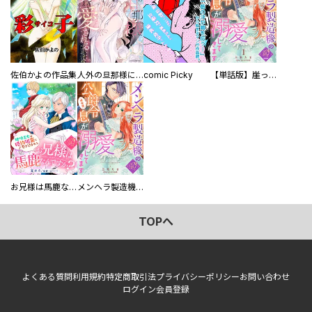
佐伯かよの作品集
人外の旦那様に娶られ毎晩ナカまで愛される…。アンソロジー
comic Picky
【単話版】崖っぷち令嬢ですが、意地と策略で幸せになります！シリーズ
お兄様は馬鹿なんですか？～地味王女は婚約破棄に巻き込まれる～
メンヘラ製造機の公爵令息（過保護）が溺愛してきます
TOPへ
よくある質問
利用規約
特定商取引法
プライバシーポリシー
お問い合わせ
ログイン
会員登録