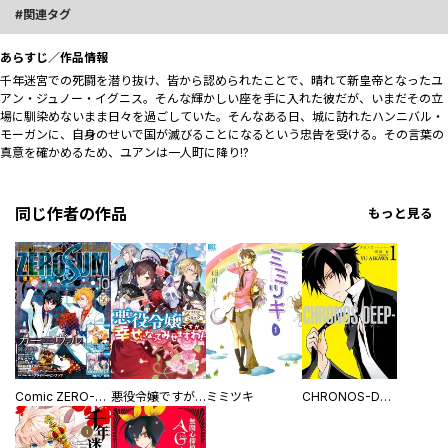
関連タグ
あらすじ／作品情報
千年迷宮での死闘を潜り抜け、皆から認められたことで、晴れて新皇帝となったユ
アン・ジュノー・イグニス。そんな輝かしい座を手に入れた彼だが、いまだその立
場に馴染めないまま日々を過ごしていた。そんなある日、城に訪れたハンニバル・
モーガンに、自身のせいで国が滅びることになるという忠告を受ける。その言葉の
真意を確かめるため、ユアンは一人町に降り――!?
同じ作者の作品
もっと見る
Comic ZERO-SUM (コミック ゼロサム)
悪役令嬢ですが、幸せになってみせますわ！ アンソロジーコミック
ミミツキ
CHRONOS-DEEP-