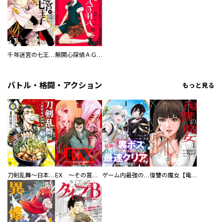
千年迷宮の七王子 Seven prince of the thousand years Labyrinth
無関心探偵ＡＧＡＴＨＡ
バトル・格闘・アクション
もっと見る
刀剣乱舞～日本号つれづれ酒～
EX ～その賞金稼ぎは、世界の出口を探す～【単行本版】
ゲーム内最強の『裏ボス』に転生したので、主人公の代わりに最速クリアを目指します！【電子単行本版】
復讐の魔女【電子単行本版】