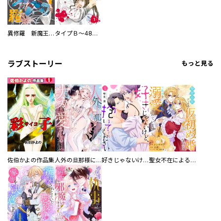
異修羅 新魔王戦争
タイプＢ～48時間後、致死率100％～【単話】
ラブストーリー
もっと見る
佐伯かよの作品集
人外の旦那様に娶られ毎晩ナカまで愛される…。アンソロジー
好きじゃないけど、抱いてください【電子単行本版／特典おまけ付き】
聖女不在による仮初め婚なのに、不器用な王太子に溺愛されています【電子単行本版／特典おまけ付き】