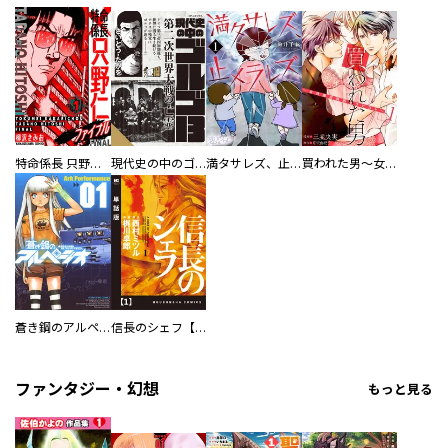
特命係長 只野仁ファイナル 愛蔵版
現代史の中のゴルゴ13
満タサレズ、止メラレズ
買われた男～女性限定快感セラピスト～【描き下ろしおまけ付き特装版】
蒼き鋼のアルペジオ
信長のシェフ【単話版】
ファンタジー・幻想
もっと見る