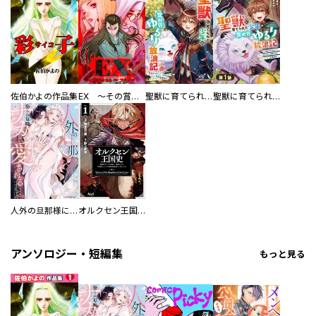
佐伯かよの作品集
EX ～その賞金稼ぎは、世界の出口を探す～【単行本版】
聖獣に育てられた少年の異世界ゆるり放浪記～神様からもらったチート魔法で、仲間たちとスローライフを満喫中～
聖獣に育てられた少年の異世界ゆるり放浪記～神様からもらったチート魔法で、仲間たちとスローライフを満喫中～【分冊版】
人外の旦那様に娶られ毎晩ナカまで愛される…。アンソロジー
オルクセン王国史
アンソロジー・短編集
もっと見る