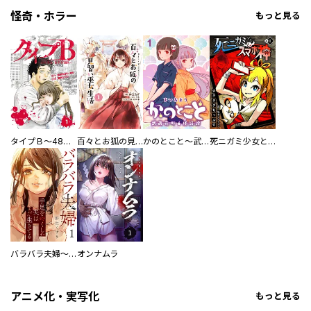
怪奇・ホラー
もっと見る
タイプＢ～48時間後、致死率100％～【単話】
百々とお狐の見習い巫女生活【単行本版】
かのとこと～武蔵花町怪話譚～ 【連載版】
死ニガミ少女とスマホ神
バラバラ夫婦～手足をなくした夫はまだ生きてる
オンナムラ
アニメ化・実写化
もっと見る