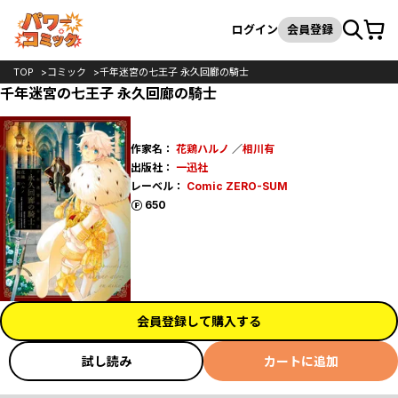
カート
検索
ログイン
会員登録
TOP
コミック
千年迷宮の七王子 永久回廊の騎士
千年迷宮の七王子 永久回廊の騎士
作家名：
花鶏ハルノ
／
相川有
出版社：
一迅社
レーベル：
Comic ZERO-SUM
ポイント
650
会員登録して購入する
試し読み
カートに追加