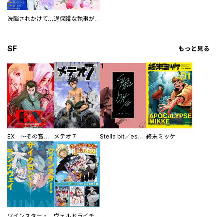
洗脳されかけていた悪役令嬢ですが家出を決意しました。【電子単行本版／特典おまけ付き】
過保護な執事が私の婚活を邪魔してきます！ 分冊版
SF
もっと見る
EX ～その賞金稼ぎは、世界の出口を探す～【単行本版】
メテオ７
Stella bit／es【単話版】
終末ミッケ
ツインスター・サイクロン・ランナウェイ
ヴェルドライチオシ聖典パック 『転スラ』ミニ画集付き シリウス人気作３選