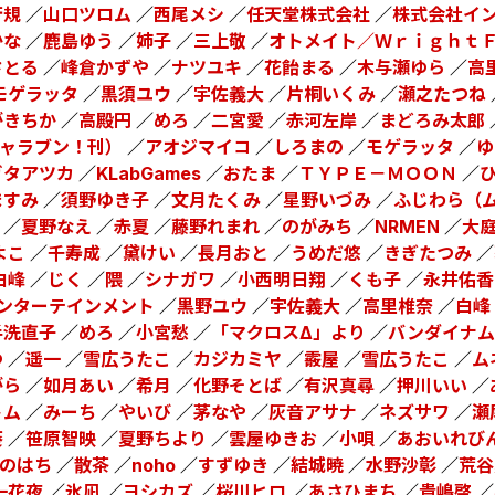
芳規
／
山口ツロム
／
西尾メシ
／
任天堂株式会社
／
株式会社イ
かな
／
鹿島ゆう
／
姉子
／
三上敬
／
オトメイト／Ｗｒｉｇｈｔ
さとる
／
峰倉かずや
／
ナツユキ
／
花飴まる
／
木与瀬ゆら
／
高
モゲラッタ
／
黒須ユウ
／
宇佐義大
／
片桐いくみ
／
瀬之たつね
がきちか
／
高殿円
／
めろ
／
二宮愛
／
赤河左岸
／
まどろみ太郎
ャラブン！刊）
／
アオジマイコ
／
しろまの
／
モゲラッタ
／
ゆ
ガタアツカ
／
KLabGames
／
おたま
／
ＴＹＰＥ－ＭＯＯＮ
／
ますみ
／
須野ゆき子
／
文月たくみ
／
星野いづみ
／
ふじわら（
／
夏野なえ
／
赤夏
／
藤野れまれ
／
のがみち
／
NRMEN
／
大
よこ
／
千寿成
／
黛けい
／
長月おと
／
うめだ悠
／
きぎたつみ
／
白峰
／
じく
／
隈
／
シナガワ
／
小西明日翔
／
くも子
／
永井佑香
ンターテインメント
／
黒野ユウ
／
宇佐義大
／
高里椎奈
／
白峰
手洗直子
／
めろ
／
小宮愁
／
「マクロスΔ」より
／
バンダイナム
つ
／
遥一
／
雪広うたこ
／
カジカミヤ
／
霰屋
／
雪広うたこ
／
ム
がら
／
如月あい
／
希月
／
化野そとば
／
有沢真尋
／
押川いい
／
トム
／
みーち
／
やいび
／
茅なや
／
灰音アサナ
／
ネズサワ
／
瀬
葵
／
笹原智映
／
夏野ちより
／
雲屋ゆきお
／
小唄
／
あおいれび
のはち
／
散茶
／
noho
／
すずゆき
／
結城暁
／
水野沙彰
／
荒谷
一花夜
／
氷凪
／
ヨシカズ
／
桜川ヒロ
／
あさひまち
／
貴嶋啓
／