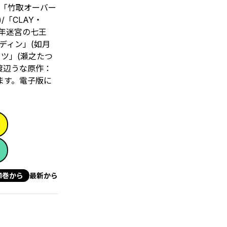
/「竹取オーバー
/「CLAY・
「千年迷宮の七王
エディン」(如月
ーツ」(瀬之たつ
渡辺うな原作：
ます。電子版に
1巻から
最新から