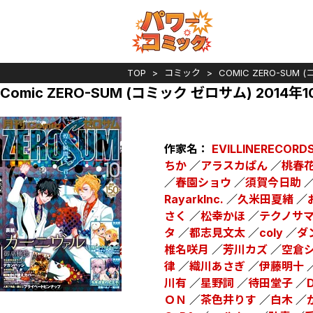
TOP
コミック
COMIC ZERO-SUM
Comic ZERO-SUM (コミック ゼロサム) 2014年
作家名：
EVILLINERECORD
ちか
／
アラスカぱん
／
桃春
／
春園ショウ
／
須賀今日助
RayarkInc.
／
久米田夏緒
／
さく
／
松幸かほ
／
テクノサ
タ
／
都志見文太
／
coly
／
ダ
椎名咲月
／
芳川カズ
／
空倉
律
／
織川あさぎ
／
伊藤明十
川有
／
星野詞
／
待田堂子
／
ＯＮ
／
茶色井りす
／
白木
／