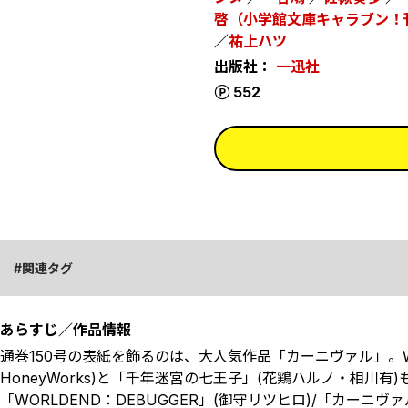
啓（小学館文庫キャラブン！
／
祐上ハツ
出版社：
一迅社
ポイント
552
関連タグ
あらすじ／作品情報
通巻150号の表紙を飾るのは、大人気作品「カーニヴァル」
HoneyWorks)と「千年迷宮の七王子」(花鶏ハルノ・相川有)も
「WORLDEND：DEBUGGER」(御守リツヒロ)/「カーニヴァル」(