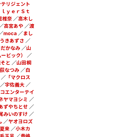
ンテリジェント
ＦｌｙｅｒＳｔ
里椎奈
／
高木し
／
高宮あや
／
渡
／
moca
／
まし
うきあずさ
／
ひだかなみ
／
山
ムービック）
／
庭そと
／
山田桐
荻なつみ
／
白
／
「マクロス
／
宇佐義大
／
コエンターテイ
ネヤマヨシミ
／
あずやちとせ
／
尾みいのすけ
／
ん
／
ヤオヨロズ
夏来
／
小木カ
毛玉呂
／
貴嶋