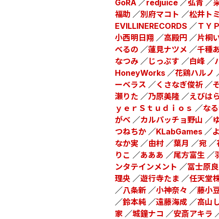
GoRA
／
redjuice
／
弘青
／
福助
／
別府マコト
／
松井ト
EVILLINERECORDS
／
ＴＹ
小西明日翔
／
高殿円
／
片桐
べるの
／
蓮見ナツメ
／
千種
なつみ
／
じっぷす
／
白峰
／
HoneyWorks
／
花鶏ハルノ
ーベラス
／
くさなぎ俊祈
／
瀬りた
／
乃原美隆
／
えびは
ｙｅｒＳｔｕｄｉｏｓ
／
なる
がべ
／
カルパッチョ野山
／
つねちか
／
KLabGames
／
なか実
／
由村
／
葉月
／
宛
／
りこ
／
あああ
／
尾方富生
／
ンタテインメント
／
冨士原良
理央
／
遊行寺たま
／
任天堂
／
八条新
／
小神奈々
／
藤小
／
鈴本純
／
遠藤海成
／
高山
家
／
城鐘ナコ
／
安斎アキラ