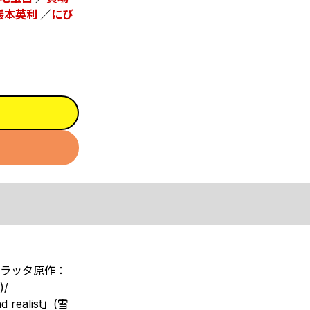
巖本英利
／
にび
ゲラッタ原作：
/
ealist」(雪