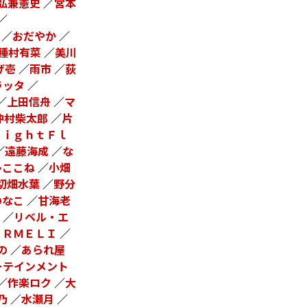
弘兼憲史
／
宮本
／
／
おだやか
／
種村有菜
／
美川
げ壱
／
雨市
／
荻
ラッタ
／
／
上田信舟
／
マ
仲村柴太郎
／
片
ｒｉｇｈｔＦｌ
／
遠藤海成
／
な
多ここね
／
小畑
切畑水葉
／
野分
のなこ
／
甘海老
／
リベル・エ
ＩＲＭＥＬＩ
／
の
／
あられ屋
ーテインメント
／
作楽ロク
／
大
乃
／
水瀬月
／