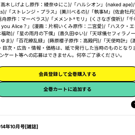
しげよし原作：綾奈ゆにこ)/「ハルシオン」(naked ape)
s)/「ストレンジ・プラス」(美川べるの)/「執事M」(佐倉牡丹)
l-」(上田信舟原作：マーベラス)/「メメント†モリ」(くさなぎ俊祈)/
re you Alice？」(漫画：片桐いくみ原作：二宮愛)/「ハスク・
本福助)/「星の雨月の下僕」(喜久田ゆい)/「天球儀セフィラノ
ゆま)/「百花繚乱録」(蒔原櫻子原作：高殿円)/「天使時計」(
紙・目次・広告・情報・価格は、紙で発行した当時のものとなり
ンケート等への応募はできません。何卒ご了承ください。
会員登録して全巻購入する
全巻カートに追加する
014年10月号[雑誌]