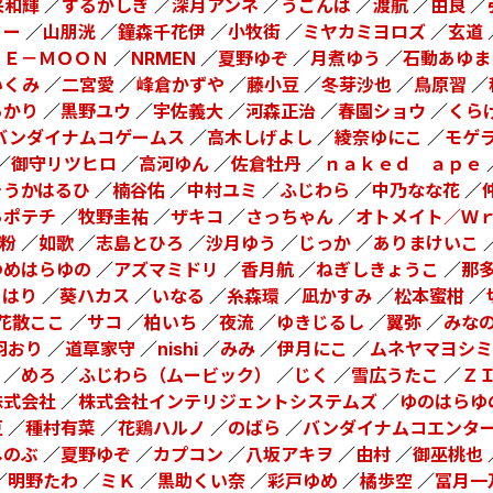
采和輝
／
するがしぎ
／
深月アンネ
／
うごんば
／
渡航
／
由良
／
ミー
／
山朋洸
／
鐘森千花伊
／
小牧街
／
ミヤカミヨロズ
／
玄道
ＰＥ－ＭＯＯＮ
／
NRMEN
／
夏野ゆぞ
／
月煮ゆう
／
石動あゆま
いくみ
／
二宮愛
／
峰倉かずや
／
藤小豆
／
冬芽沙也
／
鳥原習
／
あかり
／
黒野ユウ
／
宇佐義大
／
河森正治
／
春園ショウ
／
くら
バンダイナムコゲームス
／
高木しげよし
／
綾奈ゆにこ
／
モゲ
／
御守リツヒロ
／
高河ゆん
／
佐倉牡丹
／
ｎａｋｅｄ ａｐｅ
そうかはるひ
／
楠谷佑
／
中村ユミ
／
ふじわら
／
中乃なな花
／
らポテチ
／
牧野圭祐
／
ザキコ
／
さっちゃん
／
オトメイト／Ｗ
粉
／
如歌
／
志島とひろ
／
沙月ゆう
／
じっか
／
ありまけいこ
ゆめはらゆの
／
アズマミドリ
／
香月航
／
ねぎしきょうこ
／
那
よはり
／
葵ハカス
／
いなる
／
糸森環
／
凪かすみ
／
松本蜜柑
／
花散ここ
／
サコ
／
柏いち
／
夜流
／
ゆきじるし
／
翼弥
／
みな
羽おり
／
道草家守
／
nishi
／
みみ
／
伊月にこ
／
ムネヤマヨシミ
／
めろ
／
ふじわら（ムービック）
／
じく
／
雪広うたこ
／
Ｚ
株式会社
／
株式会社インテリジェントシステムズ
／
ゆのはらゆ
豆
／
種村有菜
／
花鶏ハルノ
／
のばら
／
バンダイナムコエンタ
しのぶ
／
夏野ゆぞ
／
カプコン
／
八坂アキヲ
／
由村
／
御巫桃也
／
明野たわ
／
ミＫ
／
黒助くい奈
／
彩戸ゆめ
／
橘歩空
／
冨月一