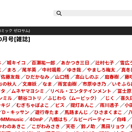
 (コミック ゼロサム)
10月号[雑誌]
S
／
城キイコ
／
百瀬祐一郎
／
あかつき三日
／
辻村七子
／
雪広
花
／
まろ
／
尾羊英
／
中村颯希
／
ゆき哉
／
やましろ梅太
／
真冬
／
佐藤友哉
／
ひだかなみ
／
山口悟
／
高山しのぶ
／
庭春樹
／
藤
おの秋人
／
文庫妖
／
なま
／
雨宮由樹
／
市原ゆき乃
／
いそふら
マタ
／
ムネヤマヨシミ
／
リベル・エンタテインメント
／
冨士原
ンミル
／
朝谷コトリ
／
ふじわら（ムービック）
／
じく
／
喜久
シキジ
／
むぎちゃぽよこ
／
ビス
／
提灯あんこ
／
雨川透子
／
小
／
D・キッサン
／
遊行寺たま
／
馬路まんじ
／
ひさまくまこ
／
DMMmusic
／
40mP
／
八橋はち
／
ルビーパーティー
／
白峰
／
かわのあきこ
／
こがわみさき
／
天壱
／
鈴ノ助
／
黒田リョウ
／