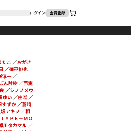
カート
ログイン
会員登録
うたこ
／
おがき
日
／
御巫桃也
咲淳一
／
ぼん肘樹
／
西実
良
／
シノノメウ
田ゆい
／
由唯
／
田すずか
／
蒼崎
八坂アキヲ
／
相
ＴＹＰＥ－ＭＯ
蝉川タカマル
／