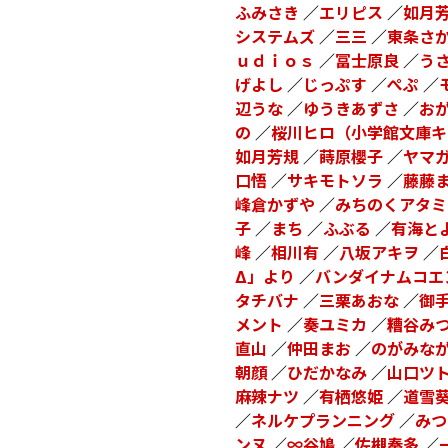
ふみさき
／
エリピス
／
如月
システムズ
／
三三
／
東条さ
ｕｄｉｏｓ
／
冨士原良
／
う
げよし
／
じっぷす
／
ぺぷ
／
辺うな
／
ゆうきあずさ
／
お
の
／
桜川ヒロ（小学館文庫キ
如月芳規
／
蒔原櫻子
／
ヤマ
口悟
／
サキモトソラ
／
藤藤
峰倉かずや
／
みちのくアタミ
子
／
まち
／
ふぶる
／
有海と
峰
／
相川有
／
八坂アキヲ
／
Δ」より
／
バンダイナムコエ
タチバナ
／
三栗あおな
／
御
メント
／
奏ユミカ
／
糟谷み
直山
／
仲田まお
／
のがみな
朝顔
／
ひだかなみ
／
山口ツ
麻辣ナツ
／
有栖悠姫
／
道雪
／
ネルケプランニング
／
みつ
ンヌ
／
∞谷鳩
／
佐槻奏多
／