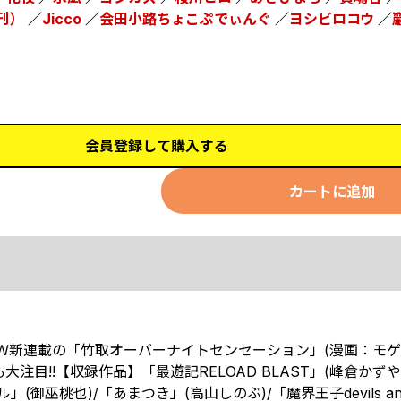
刊）
／
Jicco
／
会田小路ちょこぷでぃんぐ
／
ヨシビロコウ
／
会員登録して購入する
カートに追加
。Ｗ新連載の「竹取オーバーナイトセンセーション」(漫画：モ
大注目!!【収録作品】「最遊記RELOAD BLAST」(峰倉かずや)
御巫桃也)/「あまつき」(高山しのぶ)/「魔界王子devils and r