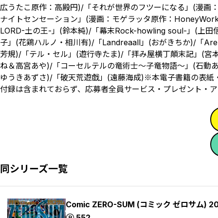
広うたこ原作：高殿円)/「それが世界のフツーになる」(漫画：高木
ナイトセンセーション」(漫画：モゲラッタ原作：HoneyWork
LORD-土の王-」(鈴本純)/「幕末Rock-howling sou
子」(花鶏ハルノ・相川有)/「Landreaall」(おがきちか)/「A
芳規)/「テル・セル」(遊行寺たま)/「拝み屋横丁顛末記」(宮
ね＆高宮あや)/「コーセルテルの竜術士～子竜物語～」(石動あ
ゆうきあずさ)/「破天荒遊戯」(遠藤海成)※本電子書籍の表
付録は含まれておらず、応募者全員サービス・プレゼント・ア
同シリーズ一覧
Comic ZERO-SUM (コミック ゼロサム) 2
ポイント
552