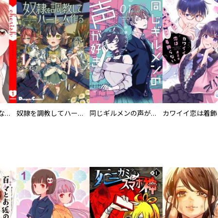
葬儀屋タケコ～あなたの最期、叶えます【電子単行本版】
奴隷を調教してハーレム作る
同じギルメンの声が好き