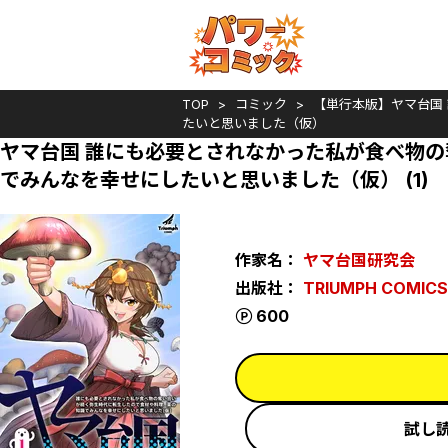
TOP
コミック
【単行本版】ヤマ台国
たいと思いました（仮）
ヤマ台国 誰にも必要とされなかった私が食べ物
でみんなを幸せにしたいと思いました（仮） (1)
作家名：
ヤマ台国研究会
出版社：
TRIUMPH COMICS
ポイント
600
試し