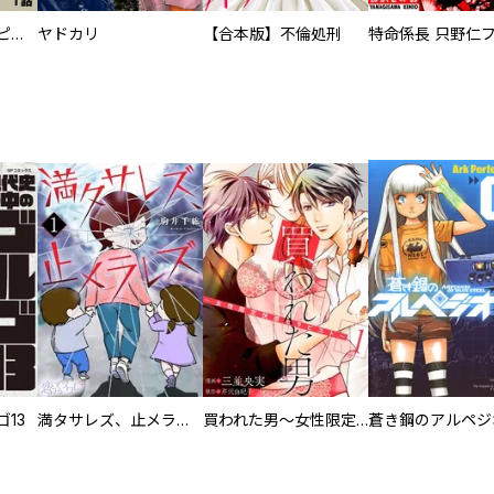
逃亡者～アスクレピオスの杖～
ヤドカリ
【合本版】不倫処刑
13
満タサレズ、止メラレズ
買われた男～女性限定快感セラピスト～【描き下ろしおまけ付き特装版】
蒼き鋼のアルペジ