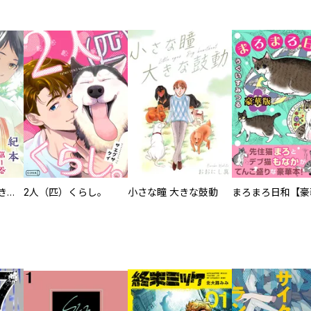
化けねこ招き【描きおろし付合冊版】
2人（匹）くらし。
小さな瞳 大きな鼓動