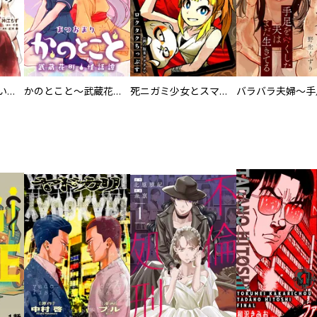
百々とお狐の見習い巫女生活【単行本版】
かのとこと～武蔵花町怪話譚～ 【連載版】
死ニガミ少女とスマホ神