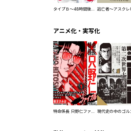
タイプＢ～48時間後、致死率100％～【単話】
アニメ化・実写化
特命係長 只野仁ファイナル 愛蔵版
現代史の中のゴルゴ