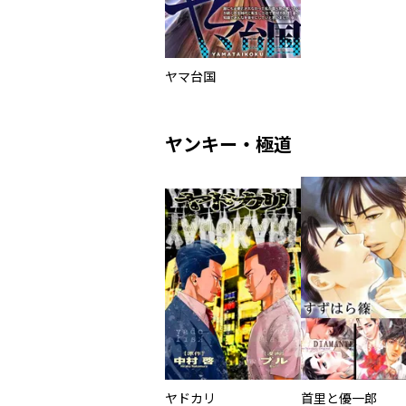
ヤマ台国
ヤンキー・極道
ヤドカリ
首里と優一郎