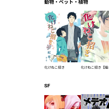
動物・ペット・植物
化けねこ招き
SF