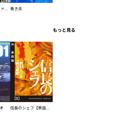
特命係長 只野仁ファイナル 愛蔵版
青き炎
もっと見る
オ
信長のシェフ【単話版】