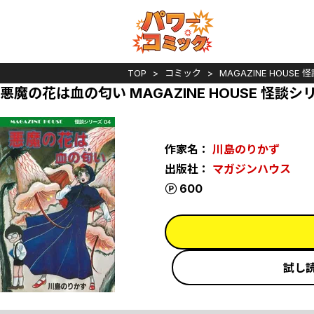
TOP
コミック
MAGAZINE HOUSE
悪魔の花は血の匂い MAGAZINE HOUSE 怪談シ
作家名：
川島のりかず
出版社：
マガジンハウス
ポイント
600
試し