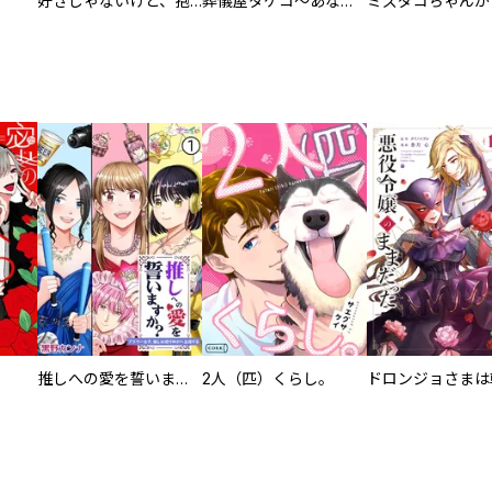
好きじゃないけど、抱いてください【電子単行本版／特典おまけ付き】
葬儀屋タケコ～あなたの最期、叶えます【電子単行本版】
推しへの愛を誓いますか？～アラサー女子、推しは逃げぬが人生逃げる～
2人（匹）くらし。