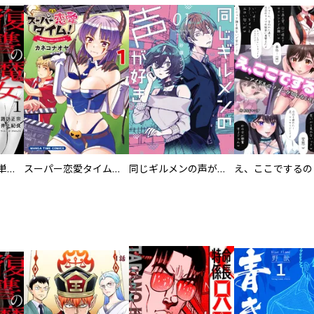
復讐の魔女【電子単行本版】
スーパー恋愛タイム！～現場でドＳな彼女は自宅でデレる～
同じギルメンの声が好き