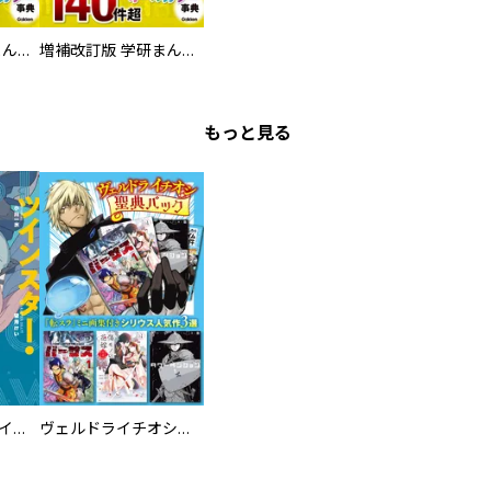
増補改訂版 学研まんが NEW世界の歴史 別巻 人物学習事典
増補改訂版 学研まんが NEW世界の歴史 別巻 世界遺産学習事典
もっと見る
ツインスター・サイクロン・ランナウェイ
ヴェルドライチオシ聖典パック 『転スラ』ミニ画集付き シリウス人気作３選