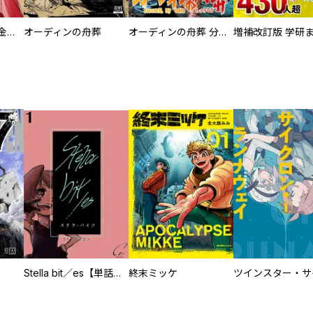
大正夜伽浪漫 －金曜日の花嫁—
オーディンの舟葬
オーディンの舟葬 分冊版
Stella bit／es【単話版】
終末ミッケ