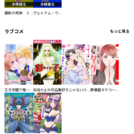
鋼鉄の死神 ミヒャエル・ビットマン戦記
ヴェトナム・ウォー VIETNAM WAR
ラブコメ
もっと見る
王立学園で唯一魔法が使えない庶民仲間のはずですよね～実は王子様で私を溺愛しているなんて告白はやめてください～
佐伯かよの作品集
好きじゃないけど、抱いてください【電子単行本版／特典おまけ付き】
葬儀屋タケコ～あなたの最期、叶えます【電子単行本版】