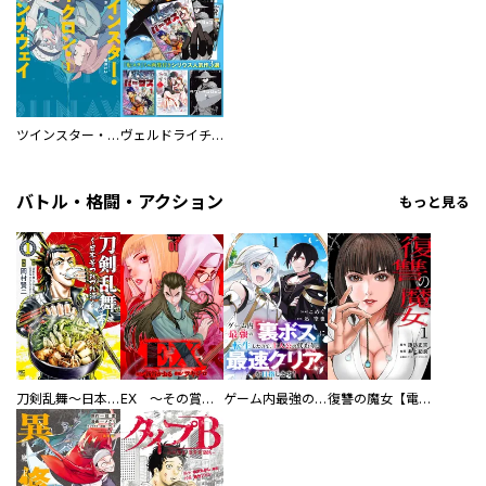
ツインスター・サイクロン・ランナウェイ
ヴェルドライチオシ聖典パック 『転スラ』ミニ画集付き シリウス人気作３選
バトル・格闘・アクション
もっと見る
刀剣乱舞～日本号つれづれ酒～
EX ～その賞金稼ぎは、世界の出口を探す～【単行本版】
ゲーム内最強の『裏ボス』に転生したので、主人公の代わりに最速クリアを目指します！【電子単行本版】
復讐の魔女【電子単行本版】