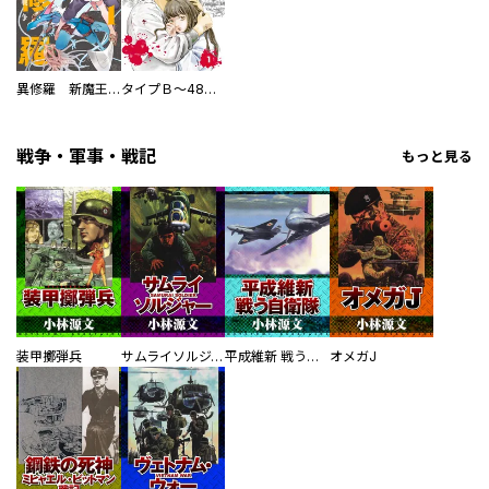
異修羅 新魔王戦争
タイプＢ～48時間後、致死率100％～【単話】
戦争・軍事・戦記
もっと見る
装甲擲弾兵
サムライソルジャー SAMURAI SOLDIER
平成維新 戦う自衛隊
オメガJ