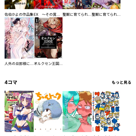
佐伯かよの作品集
EX ～その賞金稼ぎは、世界の出口を探す～【単行本版】
聖獣に育てられた少年の異世界ゆるり放浪記～神様からもらったチート魔法で、仲間たちとスローライフを満喫中～
聖獣に育てられた少年の異世界ゆるり放浪記～神様からもらったチート魔法で、仲間たちとスローライフを満喫中～【分冊版】
人外の旦那様に娶られ毎晩ナカまで愛される…。アンソロジー
オルクセン王国史
4コマ
もっと見る