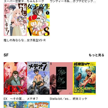
スーパー恋愛タイム！～現場でドＳな彼女は自宅でデレる～
ちゅんトーク
ウンディーネ系彼氏
ポプテピピック SEASON EIGHT
推しの為ならなんでもします！
女子高生VS-R
SF
もっと見る
EX ～その賞金稼ぎは、世界の出口を探す～【単行本版】
メテオ７
Stella bit／es【単話版】
終末ミッケ