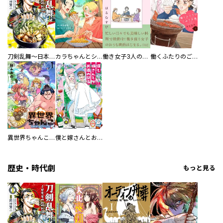
刀剣乱舞～日本号つれづれ酒～
カラちゃんとシトーさんと、 【分冊版】
働き女子3人のおうち晩酌
働くふたりのごほうび飯
異世界ちゃんこ～横綱目前に召喚されたんだが～ 【連載版】
僕と嫁さんとお酒の関係
歴史・時代劇
もっと見る