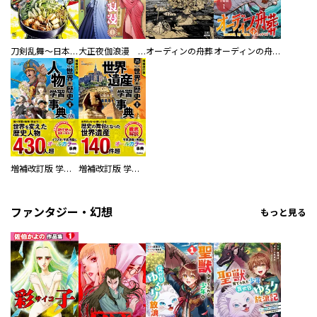
刀剣乱舞～日本号つれづれ酒～
大正夜伽浪漫 －金曜日の花嫁—
オーディンの舟葬
オーディンの舟葬 分冊版
増補改訂版 学研まんが NEW世界の歴史 別巻 人物学習事典
増補改訂版 学研まんが NEW世界の歴史 別巻 世界遺産学習事典
ファンタジー・幻想
もっと見る