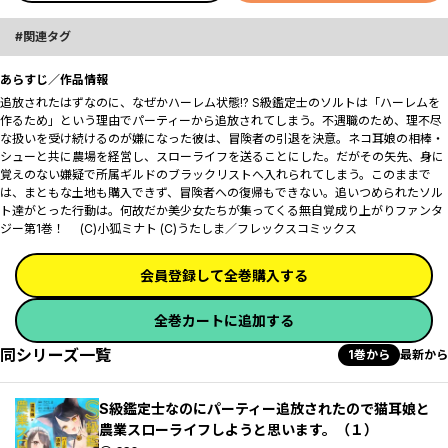
関連タグ
あらすじ／作品情報
追放されたはずなのに、なぜかハーレム状態!? S級鑑定士のソルトは「ハーレムを
作るため」という理由でパーティーから追放されてしまう。不遇職のため、理不尽
な扱いを受け続けるのが嫌になった彼は、冒険者の引退を決意。ネコ耳娘の相棒・
シューと共に農場を経営し、スローライフを送ることにした。だがその矢先、身に
覚えのない嫌疑で所属ギルドのブラックリストへ入れられてしまう。このままで
は、まともな土地も購入できず、冒険者への復帰もできない。追いつめられたソル
ト達がとった行動は――。何故だか美少女たちが集ってくる無自覚成り上がりファンタ
ジー第1巻！ (C)小狐ミナト (C)うたしま／フレックスコミックス
会員登録して全巻購入する
全巻カートに追加する
同シリーズ一覧
1巻から
最新から
S級鑑定士なのにパーティー追放されたので猫耳娘と
農業スローライフしようと思います。（１）