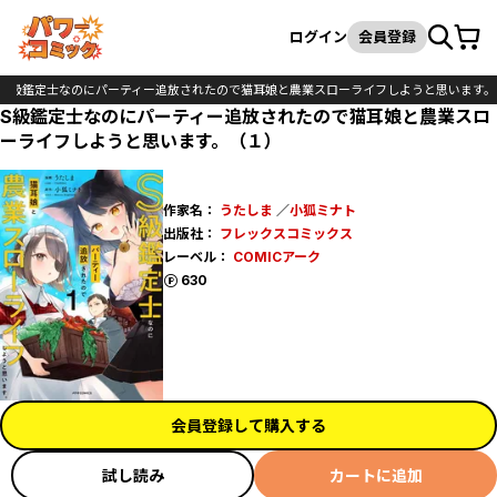
カート
検索
ログイン
会員登録
S級鑑定士なのにパーティー追放されたので猫耳娘と農業スローライフしようと思います。
S級鑑定士なのにパーティー追放されたので猫耳娘と農業スロ
ーライフしようと思います。（１）
作家名：
うたしま
／
小狐ミナト
出版社：
フレックスコミックス
レーベル：
COMICアーク
ポイント
630
会員登録して購入する
試し読み
カートに追加