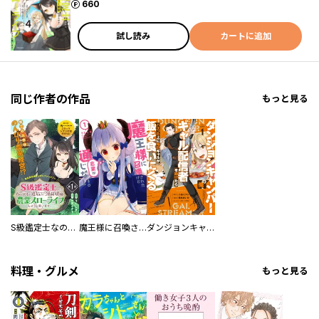
ポイント
660
試し読み
カートに追加
同じ作者の作品
もっと見る
S級鑑定士なのにパーティー追放されたので猫耳娘と農業スローライフしようと思います。（単話版）
魔王様に召喚されたけど言葉が通じない。
ダンジョンキャンパーの俺、ギャル配信者を助けたらバズった上に毎日ギャルが飯を食いにくる
料理・グルメ
もっと見る