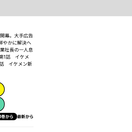
に開幕。大手広告
鮮やかに解決へ
企業社長の一人息
第1話 イケメ
6話 イケメン新
1巻から
最新から