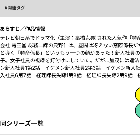
関連タグ
あらすじ／作品情報
テレビ朝日系でドラマ化（主演：高橋克典)された人気作『特
会社 電王堂 総務二課の只野仁は、昼間は冴えない窓際係長
と導く「特命係長」というもう一つの顔があった――！新入社
子。女子社員の視線を釘付けにしていた。だが…加茂には違法
ン新入社員1第2話 イケメン新入社員2第3話 イケメン新入
入社員6第7話 経理課長失踪1第8話 経理課長失踪2第9話 
同シリーズ一覧