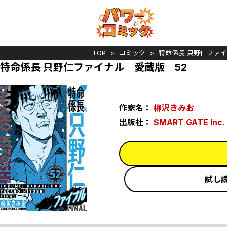
TOP
コミック
特命係長 只野仁ファ
特命係長 只野仁ファイナル 愛蔵版 52
作家名：
柳沢きみお
出版社：
SMART GATE Inc.
試し