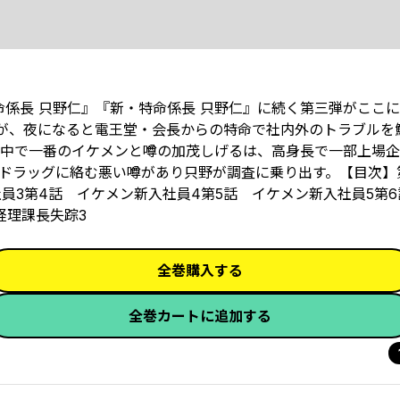
命係長 只野仁』『新・特命係長 只野仁』に続く第三弾がここ
だが、夜になると電王堂・会長からの特命で社内外のトラブルを
員の中で一番のイケメンと噂の加茂しげるは、高身長で一部上場
ドラッグに絡む悪い噂があり只野が調査に乗り出す。【目次】
社員3第4話 イケメン新入社員4第5話 イケメン新入社員5第
経理課長失踪3
全巻購入する
全巻カートに追加する