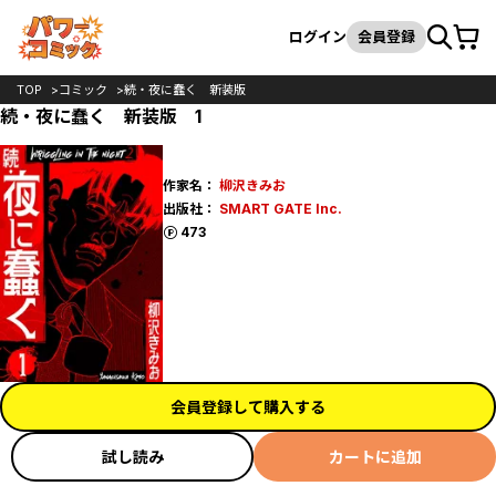
カート
検索
ログイン
会員登録
TOP
コミック
続・夜に蠢く 新装版
続・夜に蠢く 新装版 1
作家名：
柳沢きみお
出版社：
SMART GATE Inc.
ポイント
473
会員登録して購入する
試し読み
カートに追加