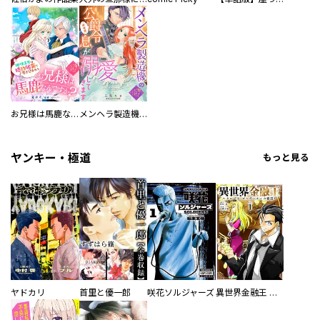
お兄様は馬鹿なんですか？～地味王女は婚約破棄に巻き込まれる～
メンヘラ製造機の公爵令息（過保護）が溺愛してきます
ヤンキー・極道
もっと見る
ヤドカリ
首里と優一郎
咲花ソルジャーズ
異世界金融王 ～クローネ・ゴルディオンの覇道～