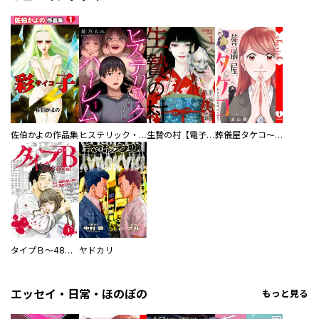
佐伯かよの作品集
ヒステリック・ハーレム～搾られる男と堕ちる女～【電子単行本版】
生贄の村【電子単行本版】
葬儀屋タケコ～あなたの最期、叶えます【電子単行本版】
タイプＢ～48時間後、致死率100％～【単話】
ヤドカリ
エッセイ・日常・ほのぼの
もっと見る