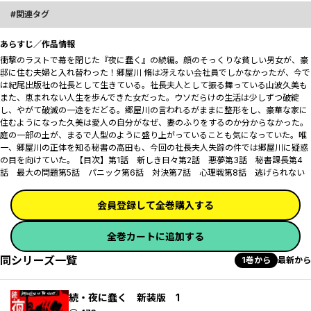
関連タグ
あらすじ／作品情報
衝撃のラストで幕を閉じた『夜に蠢く』の続編。顔のそっくりな貧しい男女が、豪
邸に住む夫婦と入れ替わった！郷屋川 脩は冴えない会社員でしかなかったが、今で
は紀尾出版社の社長として生きている。社長夫人として振る舞っている山波久美も
また、恵まれない人生を歩んできた女だった。ウソだらけの生活は少しずつ破綻
し、やがて破滅の一途をだどる――。郷屋川の言われるがままに整形をし、豪華な家に
住むようになった久美は愛人の自分がなぜ、妻のふりをするのか分からなかった。
庭の一部の土が、まるで人型のように盛り上がっていることも気になっていた。唯
一、郷屋川の正体を知る秘書の高田も、今回の社長夫人失踪の件では郷屋川に疑惑
の目を向けていた。【目次】第1話 新しき日々第2話 悪夢第3話 秘書課長第4
話 最大の問題第5話 パニック第6話 対決第7話 心理戦第8話 逃げられない
会員登録して全巻購入する
全巻カートに追加する
同シリーズ一覧
1巻から
最新から
続・夜に蠢く 新装版 1