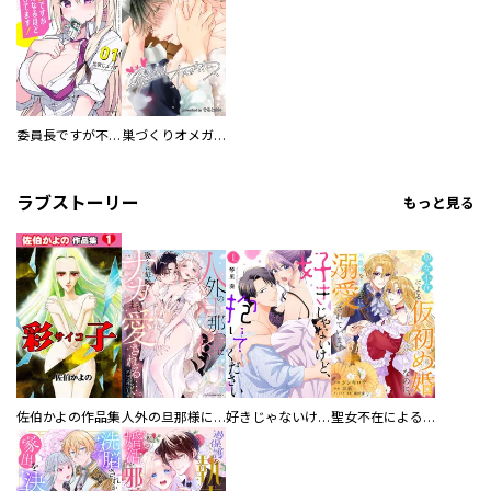
委員長ですが不良になるほど恋してます！
巣づくりオメガバース
ラブストーリー
もっと見る
佐伯かよの作品集
人外の旦那様に娶られ毎晩ナカまで愛される…。アンソロジー
好きじゃないけど、抱いてください【電子単行本版／特典おまけ付き】
聖女不在による仮初め婚なのに、不器用な王太子に溺愛されています【電子単行本版／特典おまけ付き】