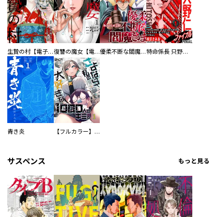
生贄の村【電子単行本版】
復讐の魔女【電子単行本版】
優柔不断な閻魔さま
特命係長 只野仁ファイナル 愛蔵版
青き炎
【フルカラー】さよなら、私の大好きな１０００人のキミ。
サスペンス
もっと見る