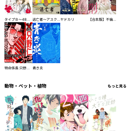
タイプＢ～48時間後、致死率100％～【単話】
逃亡者～アスクレピオスの杖～
ヤドカリ
【合本版】不倫処刑
特命係長 只野仁ファイナル 愛蔵版
青き炎
動物・ペット・植物
もっと見る