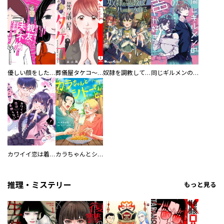
優しい顔をした親友は、夫と不倫して私の家に入り込んできた。
葬儀屋タケコ～あなたの最期、叶えます【電子単行本版】
奴隷を調教してハーレム作る
同じギルメンの声が好き
カワイイ恋は着飾らない
カラちゃんとシトーさんと、 【分冊版】
推理・ミステリー
もっと見る