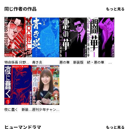
同じ作者の作品
もっと見る
特命係長 只野仁ファイナル 愛蔵版
青き炎
悪の華 新装版
続・悪の華 闇華 新装版
夜に蠢く 新装版
週刊少年チャンピオン
ヒューマンドラマ
もっと見る