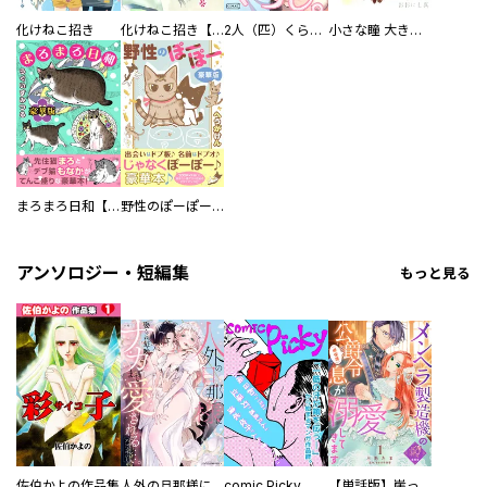
化けねこ招き
化けねこ招き【描きおろし付合冊版】
2人（匹）くらし。
小さな瞳 大きな鼓動
まろまろ日和【豪華版】
野性のぽーぽー【豪華版】
アンソロジー・短編集
もっと見る
佐伯かよの作品集
人外の旦那様に娶られ毎晩ナカまで愛される…。アンソロジー
comic Picky
【単話版】崖っぷち令嬢ですが、意地と策略で幸せになります！シリーズ