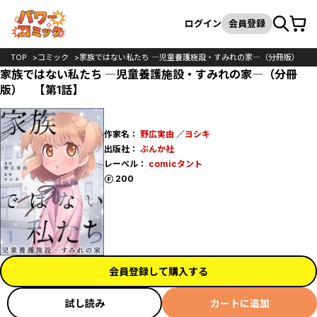
カート
検索
ログイン
会員登録
TOP
コミック
家族ではない私たち ―児童養護施設・すみれの家―（分冊版）
家族ではない私たち ―児童養護施設・すみれの家―（分冊
版） 【第1話】
作家名：
野広実由
／
ヨシキ
出版社：
ぶんか社
レーベル：
comicタント
ポイント
200
会員登録して購入する
試し読み
カートに追加