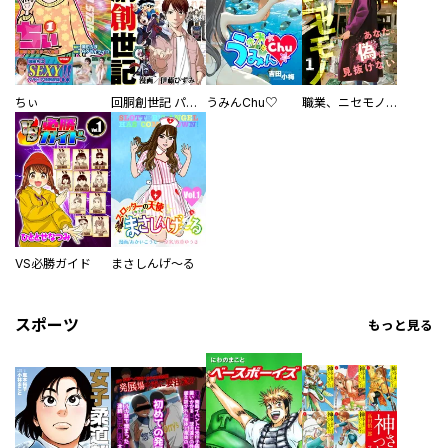
ちぃ
回胴創世記 パチスロを創った男達
うみんChu♡
職業、ニセモノ～あなたに偽は見抜けない【電子単行本版】
VS必勝ガイド
まさしんげ～る
スポーツ
もっと見る