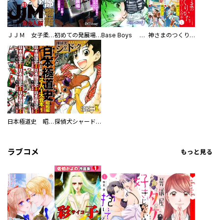
ＪＪＭ 女子柔道部物語 社会人編
初めての発展場 【白抜き修正版】
Base Boys 新装版
神さまのつくりかた。スーパー大合本
日本極道史 昭和編 スーパー大合本
探偵犬シャードック（新装版）
ラブコメ
もっと見る