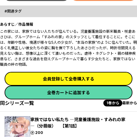
関連タグ
あらすじ／作品情報
――この家には、家族ではない人たちが住んでいる。児童養護施設の新米職員・咲倉あ
さひは、グループホーム「すみれの家」のスタッフとして着任することに。そこに
は、年齢や性格、境遇が様々な5人の少女が、“本当の家族”のように住んでいた。明
るく礼儀正しい彼女たちの姿に胸を撫で下ろしたあさひだったが、時折垣間見える
見えない傷は、想像以上に深くて濃いものだった。虐待・ネグレクト・親の精神疾
患など、さまざまな過去を抱えグループホームで暮らす少女たちと、家族ではない
職員の絆の物語。
会員登録して全巻購入する
全巻カートに追加する
同シリーズ一覧
1巻から
最新から
家族ではない私たち ―児童養護施設・すみれの家
―（分冊版） 【第1話】
ポイント
200