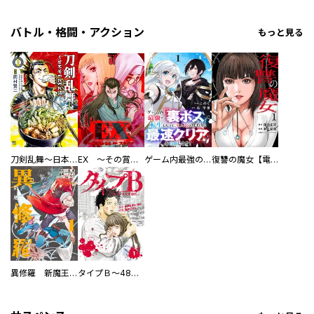
バトル・格闘・アクション
もっと見る
刀剣乱舞～日本号つれづれ酒～
EX ～その賞金稼ぎは、世界の出口を探す～【単行本版】
ゲーム内最強の『裏ボス』に転生したので、主人公の代わりに最速クリアを目指します！【電子単行本版】
復讐の魔女【電子単行本版】
異修羅 新魔王戦争
タイプＢ～48時間後、致死率100％～【単話】