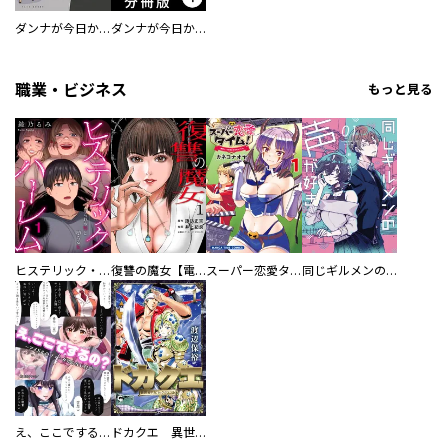
ダンナが今日からラーメン屋
ダンナが今日からラーメン屋【分冊版】
職業・ビジネス
もっと見る
ヒステリック・ハーレム～搾られる男と堕ちる女～【電子単行本版】
復讐の魔女【電子単行本版】
スーパー恋愛タイム！～現場でドＳな彼女は自宅でデレる～
同じギルメンの声が好き
え、ここでするの？ アイドルのファンが知らない日常
ドカクエ 異世界ドカコッククエスト