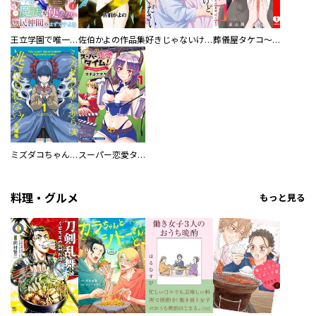
王立学園で唯一魔法が使えない庶民仲間のはずですよね～実は王子様で私を溺愛しているなんて告白はやめてください～
佐伯かよの作品集
好きじゃないけど、抱いてください【電子単行本版／特典おまけ付き】
葬儀屋タケコ～あなたの最期、叶えます【電子単行本版】
ミズダコちゃんからは逃げられない！
スーパー恋愛タイム！～現場でドＳな彼女は自宅でデレる～
料理・グルメ
もっと見る