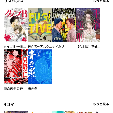
サスペンス
もっと見る
タイプＢ～48時間後、致死率100％～【単話】
逃亡者～アスクレピオスの杖～
ヤドカリ
【合本版】不倫処刑
特命係長 只野仁ファイナル 愛蔵版
青き炎
4コマ
もっと見る