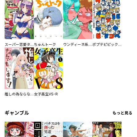
スーパー恋愛タイム！～現場でドＳな彼女は自宅でデレる～
ちゅんトーク
ウンディーネ系彼氏
ポプテピピック SEASON EIGHT
推しの為ならなんでもします！
女子高生VS-R
ギャンブル
もっと見る