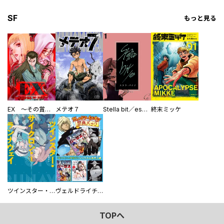
SF
もっと見る
EX ～その賞金稼ぎは、世界の出口を探す～【単行本版】
メテオ７
Stella bit／es【単話版】
終末ミッケ
ツインスター・サイクロン・ランナウェイ
ヴェルドライチオシ聖典パック 『転スラ』ミニ画集付き シリウス人気作３選
TOPへ