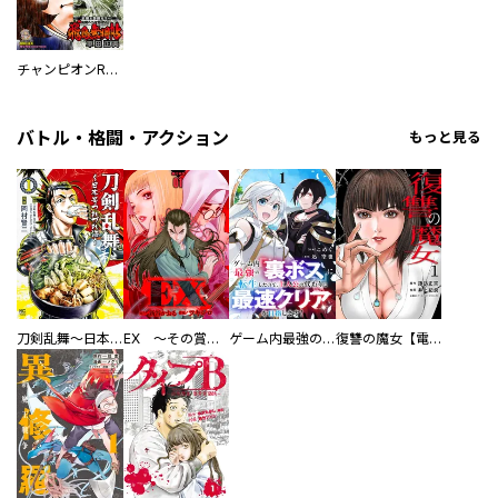
チャンピオンRED
バトル・格闘・アクション
もっと見る
刀剣乱舞～日本号つれづれ酒～
EX ～その賞金稼ぎは、世界の出口を探す～【単行本版】
ゲーム内最強の『裏ボス』に転生したので、主人公の代わりに最速クリアを目指します！【電子単行本版】
復讐の魔女【電子単行本版】