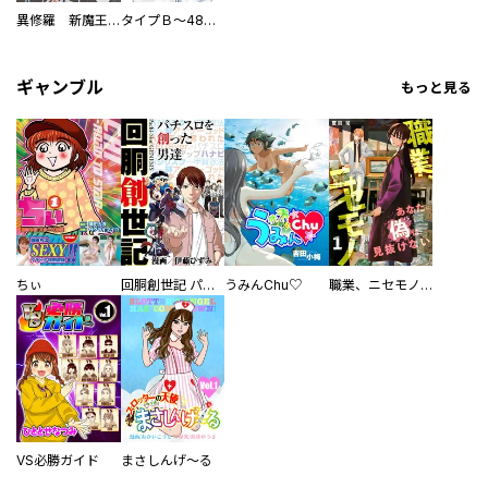
異修羅 新魔王戦争
タイプＢ～48時間後、致死率100％～【単話】
ギャンブル
もっと見る
ちぃ
回胴創世記 パチスロを創った男達
うみんChu♡
職業、ニセモノ～あなたに偽は見抜けない【電子単行本版】
VS必勝ガイド
まさしんげ～る