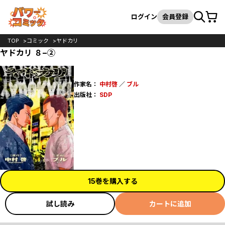
カート
検索
ログイン
会員登録
TOP
コミック
ヤドカリ
ヤドカリ ８−②
作家名：
中村啓
／
ブル
出版社：
SDP
15巻を購入する
試し読み
カートに追加