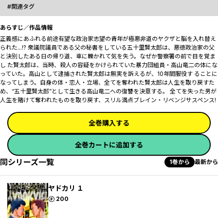
関連タグ
あらすじ／作品情報
正義感にあふれる前途有望な政治家志望の青年が極悪非道のヤクザと脳を入れ替え
られた...!? 衆議院議員である父の秘書をしている五十里賢太郎は、悪徳政治家の父
と決別したある日の帰り道、車に轢かれて気を失う。なぜか警察署の前で目を覚ま
し た賢太郎は、当時、殺人の容疑をかけられていた暴力団組員・高山竜二の体にな
っていた。高山として逮捕された賢太郎は無実を訴えるが、10年間服役す ることに
なってしまう。自身の体・恋人・立場、全てを奪われた賢太郎は人生を取り戻すた
め、“五十里賢太郎”として生きる高山竜二への復讐を決意する。 全てを失った男が
人生を賭けて奪われたものを取り戻す、スリル満点ブレイン・リベンジサスペンス!
全巻購入する
全巻カートに追加する
同シリーズ一覧
1巻から
最新から
ヤドカリ １
ポイント
200