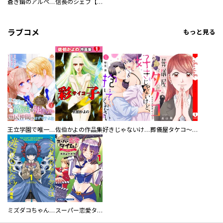
蒼き鋼のアルペジオ
信長のシェフ【単話版】
ラブコメ
もっと見る
王立学園で唯一魔法が使えない庶民仲間のはずですよね～実は王子様で私を溺愛しているなんて告白はやめてください～
佐伯かよの作品集
好きじゃないけど、抱いてください【電子単行本版／特典おまけ付き】
葬儀屋タケコ～あなたの最期、叶えます【電子単行本版】
ミズダコちゃんからは逃げられない！
スーパー恋愛タイム！～現場でドＳな彼女は自宅でデレる～