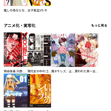
推しの為ならなんでもします！
女子高生VS-R
アニメ化・実写化
もっと見る
特命係長 只野仁ファイナル 愛蔵版
現代史の中のゴルゴ13
満タサレズ、止メラレズ
買われた男～女性限定快感セラピスト～【描き下ろしおまけ付き特装版】