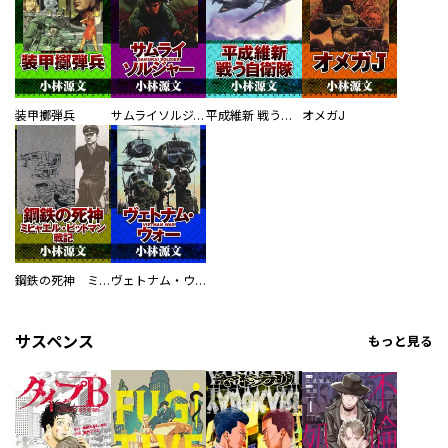
装甲擲弾兵
サムライソルジャー SAMURAI SOLDIER
平成維新 戦う自衛隊
オメガJ
鋼鉄の死神 ミヒャエル・ビットマン戦記
ヴェトナム・ウォー VIETNAM WAR
サスペンス
もっと見る