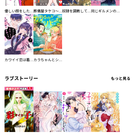
優しい顔をした親友は、夫と不倫して私の家に入り込んできた。
葬儀屋タケコ～あなたの最期、叶えます【電子単行本版】
奴隷を調教してハーレム作る
同じギルメンの声が好き
カワイイ恋は着飾らない
カラちゃんとシトーさんと、 【分冊版】
ラブストーリー
もっと見る