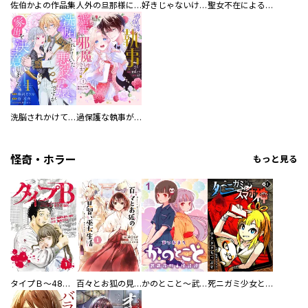
佐伯かよの作品集
人外の旦那様に娶られ毎晩ナカまで愛される…。アンソロジー
好きじゃないけど、抱いてください【電子単行本版／特典おまけ付き】
聖女不在による仮初め婚なのに、不器用な王太子に溺愛されています【電子単行本版／特典おまけ付き】
洗脳されかけていた悪役令嬢ですが家出を決意しました。【電子単行本版／特典おまけ付き】
過保護な執事が私の婚活を邪魔してきます！ 分冊版
怪奇・ホラー
もっと見る
タイプＢ～48時間後、致死率100％～【単話】
百々とお狐の見習い巫女生活【単行本版】
かのとこと～武蔵花町怪話譚～ 【連載版】
死ニガミ少女とスマホ神