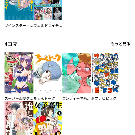
ツインスター・サイクロン・ランナウェイ
ヴェルドライチオシ聖典パック 『転スラ』ミニ画集付き シリウス人気作３選
4コマ
もっと見る
スーパー恋愛タイム！～現場でドＳな彼女は自宅でデレる～
ちゅんトーク
ウンディーネ系彼氏
ポプテピピック SEASON EIGHT