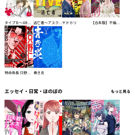
タイプＢ～48時間後、致死率100％～【単話】
逃亡者～アスクレピオスの杖～
ヤドカリ
【合本版】不倫処刑
特命係長 只野仁ファイナル 愛蔵版
青き炎
エッセイ・日常・ほのぼの
もっと見る