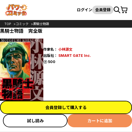
カート
検索
ログイン
会員登録
TOP
コミック
黒騎士物語
黒騎士物語 完全版
作家名：
小林源文
出版社：
SMART GATE Inc.
ポイント
500
会員登録して購入する
試し読み
カートに追加