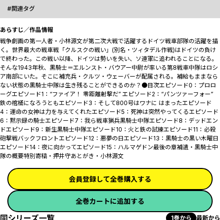
関連タグ
あらすじ／作品情報
戦争劇画の第一人者・小林源文が第二次大戦で活躍するドイツ戦車部隊の活躍を描
く。世界最大の戦車戦「クルスクの戦い」(別名・ツィタデル作戦)はドイツの負け
で終わった。この戦い以降、ドイツは勢いを失い、ソ連軍に追われることになる。
そんな1943年秋、黒騎士＝エルンスト・バウアー中尉が率いる第8戦車中隊はロシ
ア南部にいた。そこに補充兵・クルツ・ウェーバーが配属される。補給もままなら
ない状態の黒騎士中隊は生き残ることができるのか？●目次エピソード0：プロロ
ーグエピソード1：“ファイア！ 零距離射撃だ” エピソード2：“パンツァーフォー”
鉄の棺桶になろうともエピソード3：そして800号はワナに はまったエピソード
4：運命の女神は力を与えてくれたエピソード5：死神は突然やってくるエピソード
6：黙示録の騎士エピソード7：我ら戦車猟兵黒騎士中隊エピソード8：デッドエン
ドエピソード9：新生黒騎士中隊エピソード10：火と鉄の試練エピソード11：必殺
砲撃戦バックフロントエピソード12：悪夢の日エピソード13：黒騎士の黒い木曜日
エピソード14：夜に向かってエピソード15：ハルマゲドン最後の章補遺・黒騎士中
隊の概要特別寄稿・押井守あとがき・小林源文
会員登録して全巻購入する
全巻カートに追加する
同シリーズ一覧
1巻から
最新から