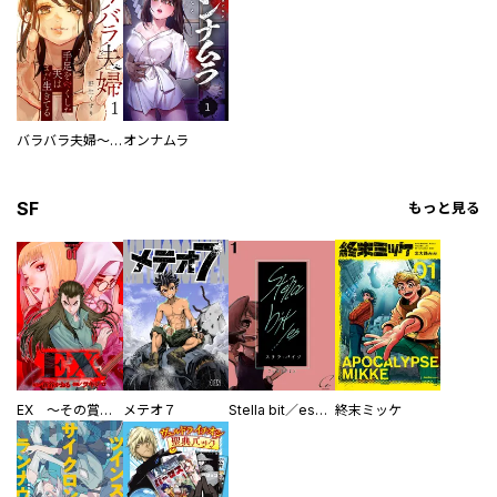
バラバラ夫婦～手足をなくした夫はまだ生きてる
オンナムラ
SF
もっと見る
EX ～その賞金稼ぎは、世界の出口を探す～【単行本版】
メテオ７
Stella bit／es【単話版】
終末ミッケ