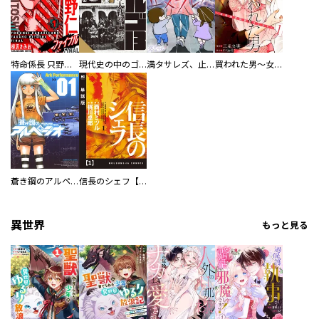
特命係長 只野仁ファイナル 愛蔵版
現代史の中のゴルゴ13
満タサレズ、止メラレズ
買われた男～女性限定快感セラピスト～【描き下ろしおまけ付き特装版】
蒼き鋼のアルペジオ
信長のシェフ【単話版】
異世界
もっと見る