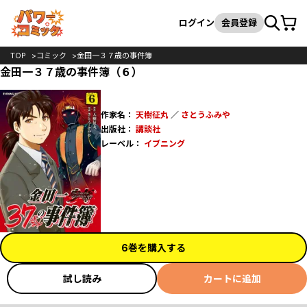
カート
検索
ログイン
会員登録
TOP
コミック
金田一３７歳の事件簿
金田一３７歳の事件簿（６）
作家名：
天樹征丸
／
さとうふみや
出版社：
講談社
レーベル：
イブニング
6巻を購入する
試し読み
カートに追加