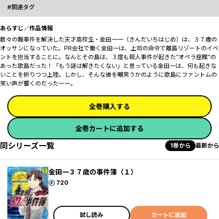
関連タグ
あらすじ／作品情報
数々の難事件を解決した天才高校生・金田一一（きんだいちはじめ）は、３７歳の
オッサンになっていた。PR会社で働く金田一は、上司の命令で離島リゾートのイベ
ントを担当することに。なんとその島は、３度も殺人事件が起きた”オペラ座館”の
あった歌島だった！「もう謎は解きたくない」と思っている金田一は、何も起きな
いことを祈りつつ上陸。しかし、そんな彼を嘲笑うかのように歌島にファントムの
笑い声が響くのだったーー。
全巻購入する
全巻カートに追加する
同シリーズ一覧
1巻から
最新から
金田一３７歳の事件簿（１）
ポイント
720
試し読み
カートに追加