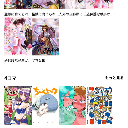
聖獣に育てられた少年の異世界ゆるり放浪記～神様からもらったチート魔法で、仲間たちとスローライフを満喫中～
聖獣に育てられた少年の異世界ゆるり放浪記～神様からもらったチート魔法で、仲間たちとスローライフを満喫中～【分冊版】
人外の旦那様に娶られ毎晩ナカまで愛される…。アンソロジー
過保護な執事が私の婚活を邪魔してきます！ 分冊版
過保護な執事が私の婚活を邪魔してきます！
ヤマ台国
4コマ
もっと見る