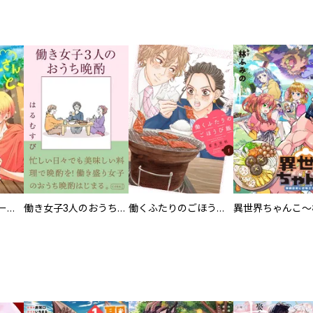
カラちゃんとシトーさんと、 【分冊版】
働き女子3人のおうち晩酌
働くふたりのごほうび飯