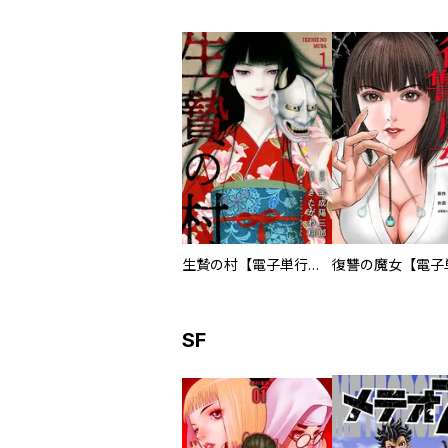
生贄の村【電子単行本版】
SF