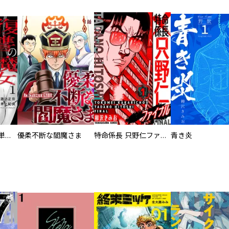
復讐の魔女【電子単行本版】
優柔不断な閻魔さま
特命係長 只野仁ファイナル 愛蔵版
青き炎