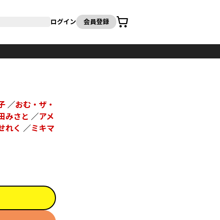
カート
ログイン
会員登録
子
／
おむ・ザ・
田みさと
／
アメ
せれく
／
ミキマ