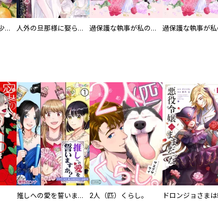
聖獣に育てられた少年の異世界ゆるり放浪記～神様からもらったチート魔法で、仲間たちとスローライフを満喫中～【分冊版】
人外の旦那様に娶られ毎晩ナカまで愛される…。アンソロジー
過保護な執事が私の婚活を邪魔してきます！ 分冊版
推しへの愛を誓いますか？～アラサー女子、推しは逃げぬが人生逃げる～
2人（匹）くらし。