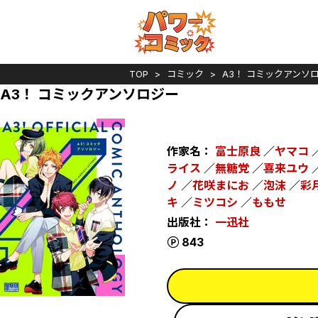
TOP
コミック
A3！ コミックアンソ
A3！ コミックアンソロジー
作家名：
富士原良
／
ヤマコ
ライス
／
無糖党
／
喜来ユウ
ノ
／
花咲まにお
／
泡沫
／
彩
キ
／
ミツコシ
／
ももせ
出版社：
一迅社
ポイント
843