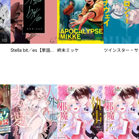
Stella bit／es【単話版】
終末ミッケ