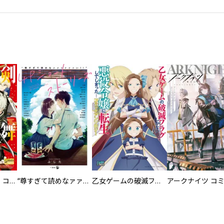
刀剣乱舞-ONLINE- コミックアンソロジー ～刀剣男士奮迅～
“尊すぎて読めなァァァァァァい！！”4Pショート・ストーリーズ
乙女ゲームの破滅フラグしかない悪役令嬢に転生してしまった… コミックアンソロジー