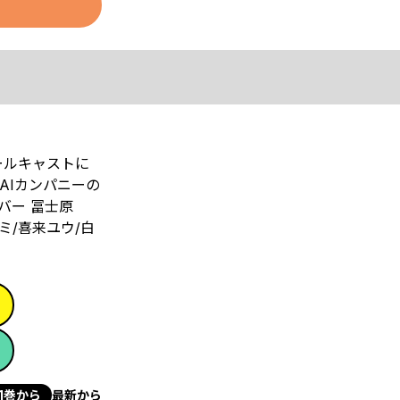
ールキャストに
AIカンパニーの
バー 冨士原
ミ/喜来ユウ/白
1巻から
最新から