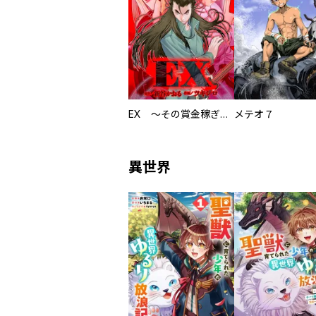
EX ～その賞金稼ぎは、世界の出口を探す～【単行本版】
メテオ７
異世界