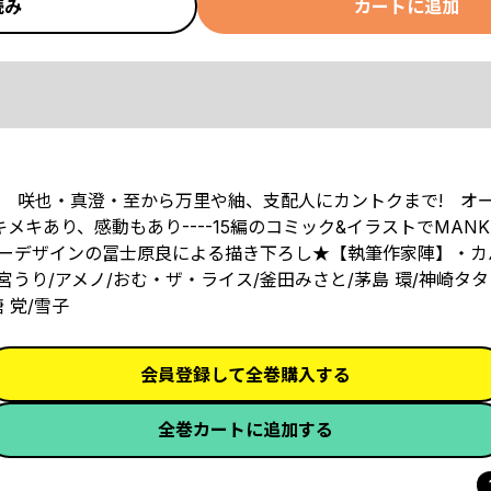
読み
カートに追加
!! 咲也・真澄・至から万里や紬、支配人にカントクまで! オ
キあり、感動もあり----15編のコミック&イラストでMANK
ーデザインの冨士原良による描き下ろし★【執筆作家陣】・カ
宮うり/アメノ/おむ・ザ・ライス/釜田みさと/茅島 環/神崎タタ
 党/雪子
会員登録して全巻購入する
全巻カートに追加する