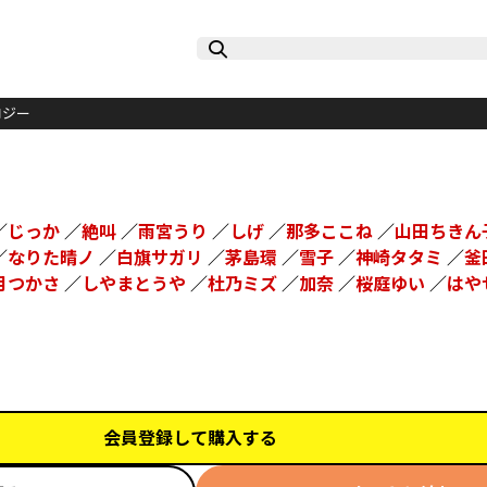
ロジー
／
じっか
／
絶叫
／
雨宮うり
／
しげ
／
那多ここね
／
山田ちきん
／
なりた晴ノ
／
白旗サガリ
／
茅島環
／
雪子
／
神崎タタミ
／
釜
月つかさ
／
しやまとうや
／
杜乃ミズ
／
加奈
／
桜庭ゆい
／
はや
会員登録して購入する