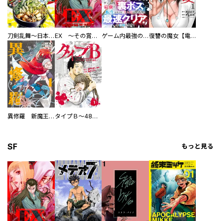
刀剣乱舞～日本号つれづれ酒～
EX ～その賞金稼ぎは、世界の出口を探す～【単行本版】
ゲーム内最強の『裏ボス』に転生したので、主人公の代わりに最速クリアを目指します！【電子単行本版】
復讐の魔女【電子単行本版】
異修羅 新魔王戦争
タイプＢ～48時間後、致死率100％～【単話】
SF
もっと見る