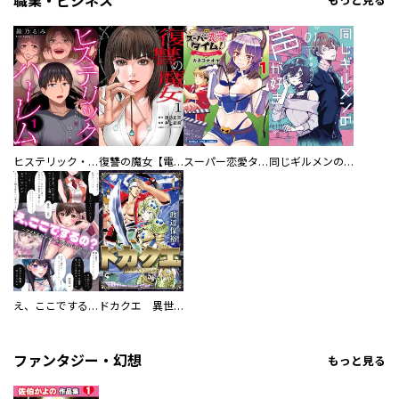
職業・ビジネス
もっと見る
ヒステリック・ハーレム～搾られる男と堕ちる女～【電子単行本版】
復讐の魔女【電子単行本版】
スーパー恋愛タイム！～現場でドＳな彼女は自宅でデレる～
同じギルメンの声が好き
え、ここでするの？ アイドルのファンが知らない日常
ドカクエ 異世界ドカコッククエスト
ファンタジー・幻想
もっと見る