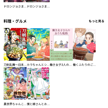
ドロンジョさまは転生しても悪役令嬢のままだった
ドロンジョさまは転生しても悪役令嬢のままだった【分冊版】
料理・グルメ
もっと見る
刀剣乱舞～日本号つれづれ酒～
カラちゃんとシトーさんと、 【分冊版】
働き女子3人のおうち晩酌
働くふたりのごほうび飯
異世界ちゃんこ～横綱目前に召喚されたんだが～ 【連載版】
僕と嫁さんとお酒の関係