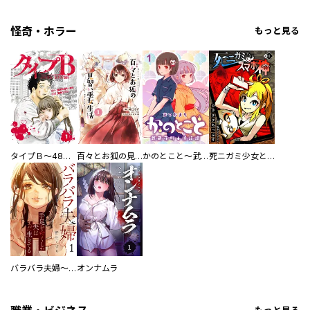
怪奇・ホラー
もっと見る
タイプＢ～48時間後、致死率100％～【単話】
百々とお狐の見習い巫女生活【単行本版】
かのとこと～武蔵花町怪話譚～ 【連載版】
死ニガミ少女とスマホ神
バラバラ夫婦～手足をなくした夫はまだ生きてる
オンナムラ