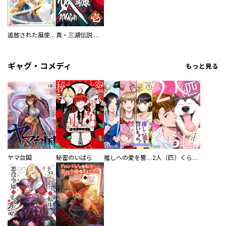
追放された風使い錬成術師と時代遅れの最強魔法使い コミック版
真・三湖伝説 妖 AYAKASHI
ギャグ・コメディ
もっと見る
ヤマ台国
秘密のいばら
推しへの愛を誓いますか？～アラサー女子、推しは逃げぬが人生逃げる～
2人（匹）くらし。