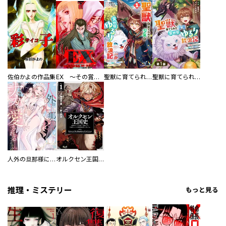
佐伯かよの作品集
EX ～その賞金稼ぎは、世界の出口を探す～【単行本版】
聖獣に育てられた少年の異世界ゆるり放浪記～神様からもらったチート魔法で、仲間たちとスローライフを満喫中～
聖獣に育てられた少年の異世界ゆるり放浪記～神様からもらったチート魔法で、仲間たちとスローライフを満喫中～【分冊版】
人外の旦那様に娶られ毎晩ナカまで愛される…。アンソロジー
オルクセン王国史
推理・ミステリー
もっと見る