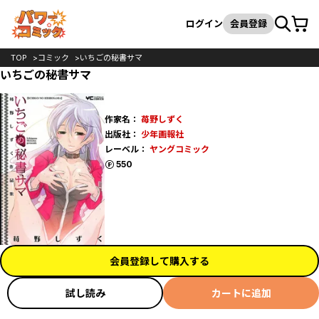
カート
検索
ログイン
会員登録
TOP
コミック
いちごの秘書サマ
いちごの秘書サマ
作家名：
苺野しずく
出版社：
少年画報社
レーベル：
ヤングコミック
ポイント
550
会員登録して購入する
試し読み
カートに追加