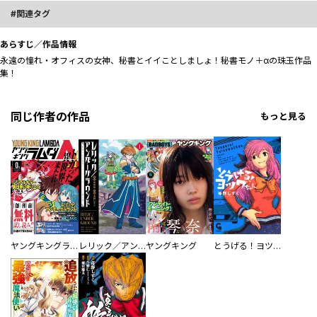
関連タグ
あらすじ／作品情報
永遠の憧れ・オフィスの女神、秘書とイイことしましょ！秘書モノ＋αの珠玉作品
集！
同じ作者の作品
もっと見る
ヤングキングラムダ
レリック／アンダーグラウンド 最強の“失せ物探し”パーティー、ダンジョンの罪を裁く
ヤングキング
とうげる！ヨツワちゃん