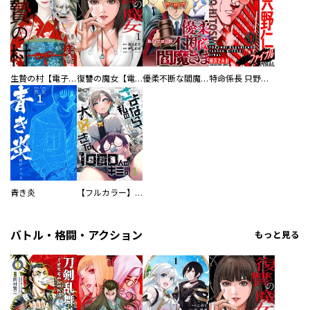
生贄の村【電子単行本版】
復讐の魔女【電子単行本版】
優柔不断な閻魔さま
特命係長 只野仁ファイナル 愛蔵版
青き炎
【フルカラー】さよなら、私の大好きな１０００人のキミ。
バトル・格闘・アクション
もっと見る