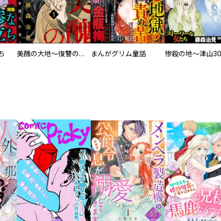
ち
美醜の大地～復讐のために顔を捨てた女～
まんがグリム童話