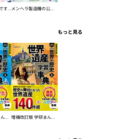
お兄様は馬鹿なんですか？～地味王女は婚約破棄に巻き込まれる～
メンヘラ製造機の公爵令息（過保護）が溺愛してきます
もっと見る
増補改訂版 学研まんが NEW世界の歴史 別巻 人物学習事典
増補改訂版 学研まんが NEW世界の歴史 別巻 世界遺産学習事典