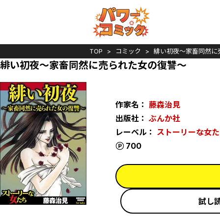
TOP
コミック
緋い初夜～家畜同然に
緋い初夜～家畜同然に売られた女の復讐～
作家名：
藤森治見
出版社：
ぶんか社
レーベル：
ストーリーな女た
ポイント
700
試し