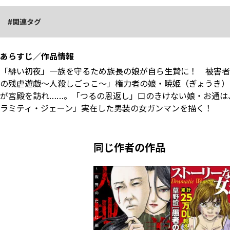
関連タグ
あらすじ／作品情報
「緋い初夜」一族を守るため族長の娘が自ら生贄に！ 被害者
の残虐遊戯～人殺しごっこ～」権力者の娘・暁姫（ぎょうき）
が宮殿を訪れ……。「つるの恩返し」口のきけない娘・お通は
ラミティ・ジェーン」実在した男装の女ガンマンを描く！
同じ作者の作品