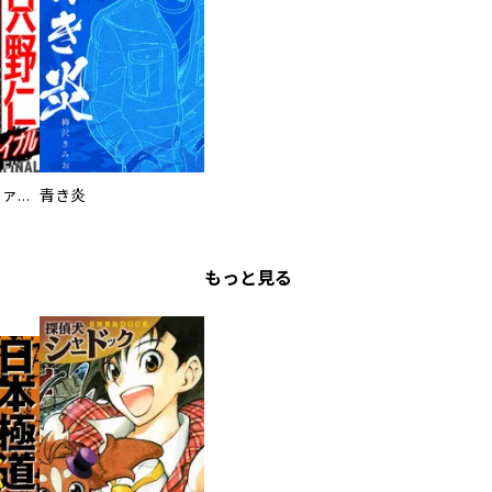
特命係長 只野仁ファイナル 愛蔵版
青き炎
もっと見る