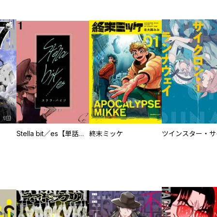
Stella bit／es【単話版】
終末ミッケ