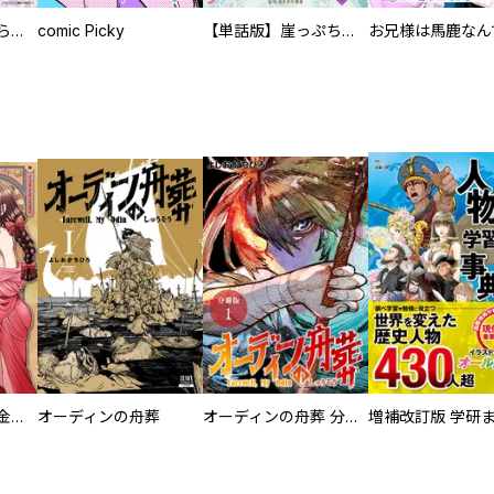
人外の旦那様に娶られ毎晩ナカまで愛される…。アンソロジー
comic Picky
【単話版】崖っぷち令嬢ですが、意地と策略で幸せになります！シリーズ
大正夜伽浪漫 －金曜日の花嫁—
オーディンの舟葬
オーディンの舟葬 分冊版