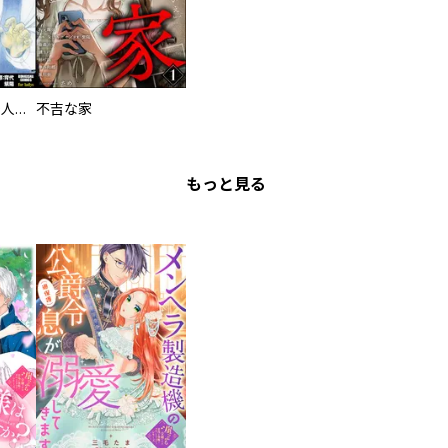
惨殺の地～津山30人殺しは巡る～
不吉な家
もっと見る