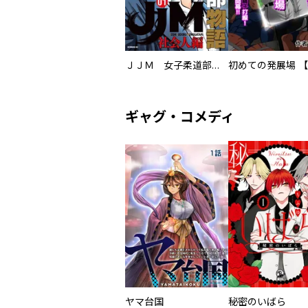
ＪＪＭ 女子柔道部物語 社会人編
ギャグ・コメディ
ヤマ台国
秘密のいばら