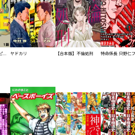
逃亡者～アスクレピオスの杖～
ヤドカリ
【合本版】不倫処刑