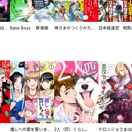
初めての発展場 【白抜き修正版】
Base Boys 新装版
神さまのつくりかた。スーパー大合本
推しへの愛を誓いますか？～アラサー女子、推しは逃げぬが人生逃げる～
2人（匹）くらし。