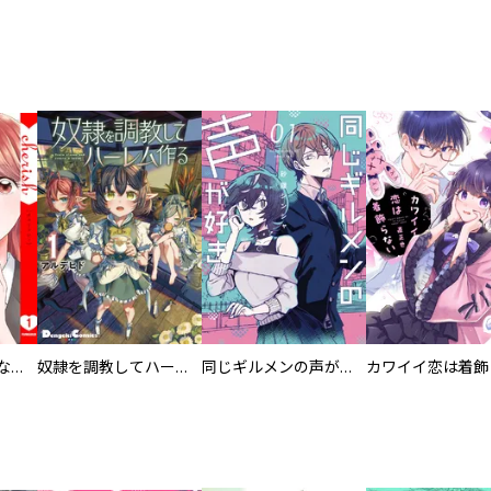
葬儀屋タケコ～あなたの最期、叶えます【電子単行本版】
奴隷を調教してハーレム作る
同じギルメンの声が好き