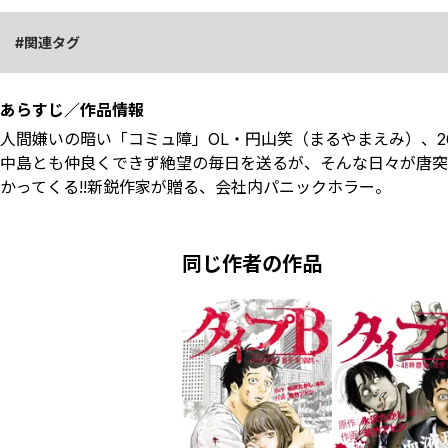
関連タグ
あらすじ／作品情報
人間嫌いの暗い「コミュ障」OL・円山笑（まるやまえみ）、
中島とも仲良くできず絶望の毎日を送るが、そんな日々が唐突
かってくる!!新鋭作家が贈る、会社内パニックホラー。
同じ作者の作品