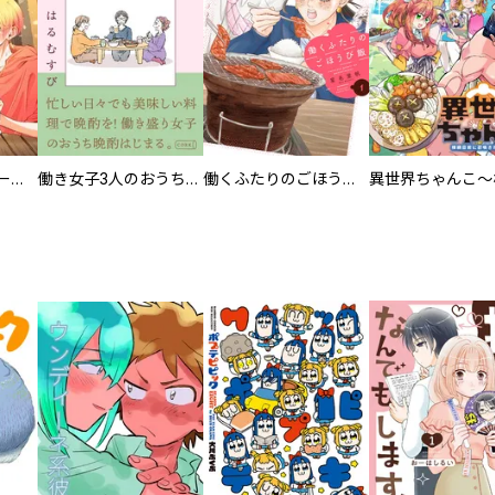
カラちゃんとシトーさんと、 【分冊版】
働き女子3人のおうち晩酌
働くふたりのごほうび飯