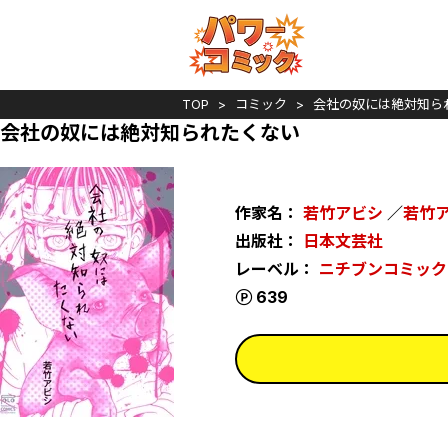
TOP
コミック
会社の奴には絶対知ら
会社の奴には絶対知られたくない
作家名：
若竹アビシ
／
若竹
出版社：
日本文芸社
レーベル：
ニチブンコミック
ポイント
639