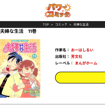
TOP
コミック
夫婦な生活
夫婦な生活 11巻
作家名：
おーはしるい
出版社：
芳文社
レーベル：
まんがホーム