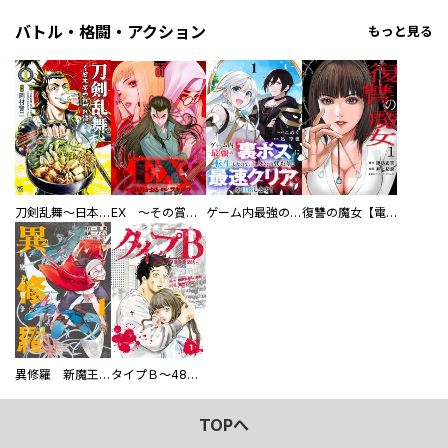
バトル・格闘・アクション
もっと見る
刀剣乱舞～日本号つれづれ酒～
EX ～その賞金稼ぎは、世界の出口を探す～【単行本版】
ゲーム内最強の『裏ボス』に転生したので、主人公の代わりに最速クリアを目指します！【電子単行本版】
復讐の魔女【電子単行本版】
異修羅 新魔王戦争
タイプＢ～48時間後、致死率100％～【単話】
TOPへ