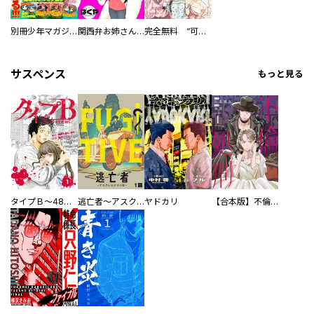
別冊少年マガジン
関西弁お姉さんと純真少年
完全無料 “可愛い”の全てがここにある！ 最かわヒロイン１７人試し読みパック
サスペンス
もっと見る
タイプＢ～48時間後、致死率100％～【単話】
逃亡者～アスクレピオスの杖～
ヤドカリ
【合本版】不倫処刑