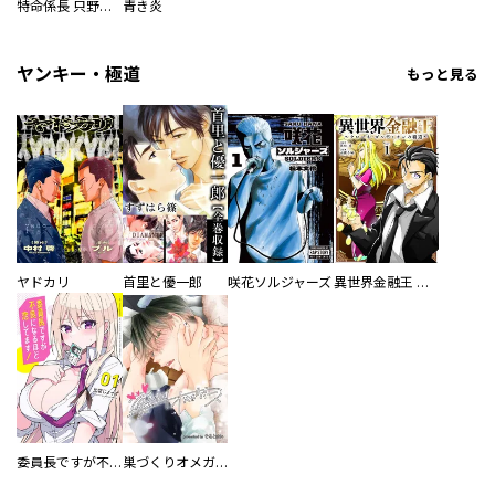
特命係長 只野仁ファイナル 愛蔵版
青き炎
ヤンキー・極道
もっと見る
ヤドカリ
首里と優一郎
咲花ソルジャーズ
異世界金融王 ～クローネ・ゴルディオンの覇道～
委員長ですが不良になるほど恋してます！
巣づくりオメガバース