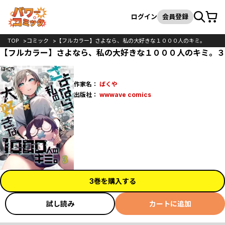
カート
検索
ログイン
会員登録
TOP
コミック
【フルカラー】さよなら、私の大好きな１０００人のキミ。
【フルカラー】さよなら、私の大好きな１０００人のキミ。３
作家名：
ばくや
出版社：
wwwave comics
3巻を購入する
試し読み
カートに追加