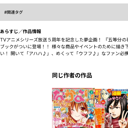
関連タグ
あらすじ／作品情報
TVアニメシリーズ放送５周年を記念した夢企画！ 『五等分の
ブックがついに登場！！ 様々な商品やイベントのために描き
い！ 開いて「アハハ♪」、めくって「ウフフ♪」なファン必
同じ作者の作品