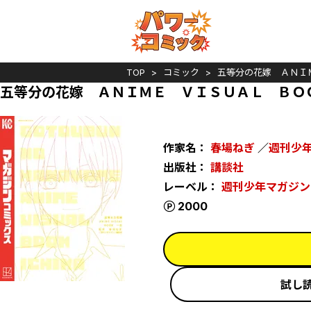
TOP
コミック
五等分の花嫁 ＡＮＩ
五等分の花嫁 ＡＮＩＭＥ ＶＩＳＵＡＬ ＢＯ
作家名：
春場ねぎ
／
週刊少
出版社：
講談社
レーベル：
週刊少年マガジン
ポイント
2000
試し