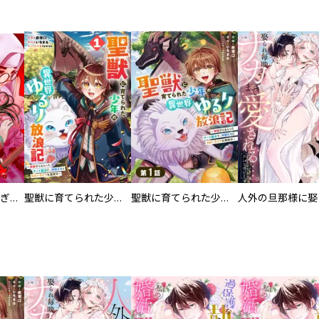
EX ～その賞金稼ぎは、世界の出口を探す～【単行本版】
聖獣に育てられた少年の異世界ゆるり放浪記～神様からもらったチート魔法で、仲間たちとスローライフを満喫中～
聖獣に育てられた少年の異世界ゆるり放浪記～神様からもらったチート魔法で、仲間たちとスローライフを満喫中～【分冊版】