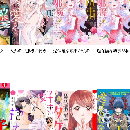
聖獣に育てられた少年の異世界ゆるり放浪記～神様からもらったチート魔法で、仲間たちとスローライフを満喫中～【分冊版】
人外の旦那様に娶られ毎晩ナカまで愛される…。アンソロジー
過保護な執事が私の婚活を邪魔してきます！ 分冊版