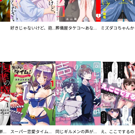
好きじゃないけど、抱いてください【電子単行本版／特典おまけ付き】
葬儀屋タケコ～あなたの最期、叶えます【電子単行本版】
復讐の魔女【電子単行本版】
スーパー恋愛タイム！～現場でドＳな彼女は自宅でデレる～
同じギルメンの声が好き