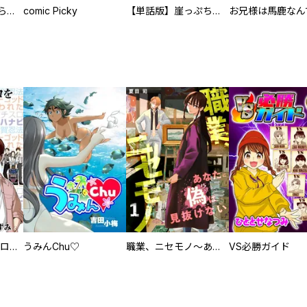
人外の旦那様に娶られ毎晩ナカまで愛される…。アンソロジー
comic Picky
【単話版】崖っぷち令嬢ですが、意地と策略で幸せになります！シリーズ
回胴創世記 パチスロを創った男達
うみんChu♡
職業、ニセモノ～あなたに偽は見抜けない【電子単行本版】
VS必勝ガイド