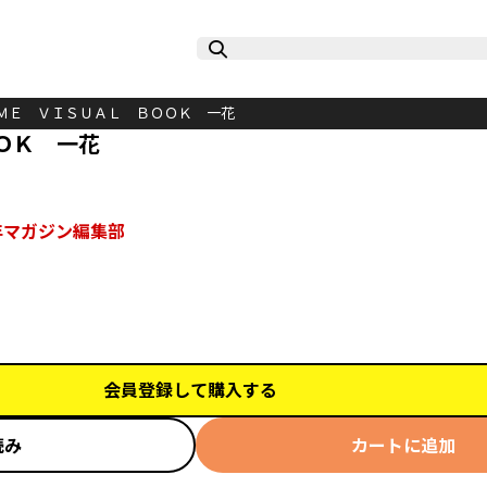
ＭＥ ＶＩＳＵＡＬ ＢＯＯＫ 一花
ＯＫ 一花
年マガジン編集部
会員登録して購入する
読み
カートに追加