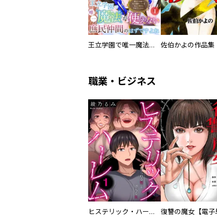
王立学園で唯一魔法が使えない庶民仲間のはずですよね～実は王子様で私を溺愛しているなんて告白はやめてください～
佐伯かよの作品集
職業・ビジネス
ヒステリック・ハーレム～搾られる男と堕ちる女～【電子単行本版】