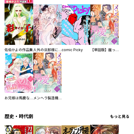
佐伯かよの作品集
人外の旦那様に娶られ毎晩ナカまで愛される…。アンソロジー
comic Picky
【単話版】崖っぷち令嬢ですが、意地と策略で幸せになります！シリーズ
お兄様は馬鹿なんですか？～地味王女は婚約破棄に巻き込まれる～
メンヘラ製造機の公爵令息（過保護）が溺愛してきます
歴史・時代劇
もっと見る