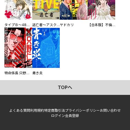
タイプＢ～48時間後、致死率100％～【単話】
逃亡者～アスクレピオスの杖～
ヤドカリ
【合本版】不倫処刑
特命係長 只野仁ファイナル 愛蔵版
青き炎
TOPへ
よくある質問
利用規約
特定商取引法
プライバシーポリシー
お問い合わせ
ログイン
会員登録