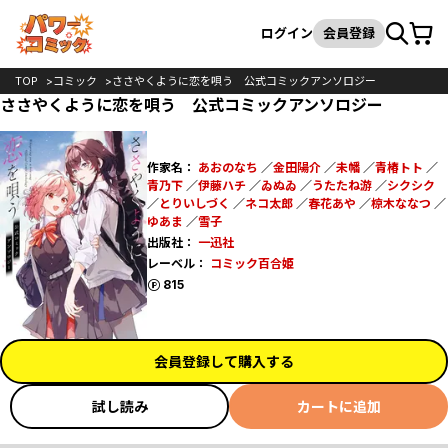
カート
検索
ログイン
会員登録
TOP
コミック
ささやくように恋を唄う 公式コミックアンソロジー
ささやくように恋を唄う 公式コミックアンソロジー
作家名：
あおのなち
／
金田陽介
／
未幡
／
青椿トト
／
青乃下
／
伊藤ハチ
／
ゐぬゐ
／
うたたね游
／
シクシク
／
とりいしづく
／
ネコ太郎
／
春花あや
／
椋木ななつ
／
ゆあま
／
雪子
出版社：
一迅社
レーベル：
コミック百合姫
ポイント
815
会員登録して購入する
試し読み
カートに追加