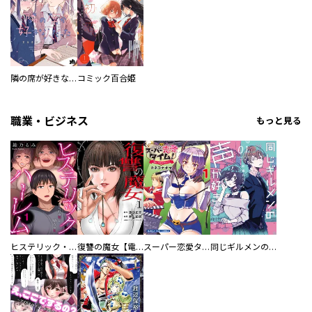
隣の席が好きな人だった 学生百合アンソロジー
コミック百合姫
職業・ビジネス
もっと見る
ヒステリック・ハーレム～搾られる男と堕ちる女～【電子単行本版】
復讐の魔女【電子単行本版】
スーパー恋愛タイム！～現場でドＳな彼女は自宅でデレる～
同じギルメンの声が好き