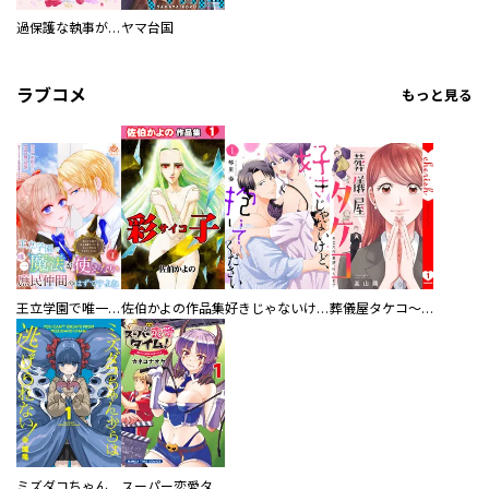
過保護な執事が私の婚活を邪魔してきます！
ヤマ台国
ラブコメ
もっと見る
王立学園で唯一魔法が使えない庶民仲間のはずですよね～実は王子様で私を溺愛しているなんて告白はやめてください～
佐伯かよの作品集
好きじゃないけど、抱いてください【電子単行本版／特典おまけ付き】
葬儀屋タケコ～あなたの最期、叶えます【電子単行本版】
ミズダコちゃんからは逃げられない！
スーパー恋愛タイム！～現場でドＳな彼女は自宅でデレる～