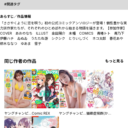
関連タグ
あらすじ／作品情報
「ささやくように恋を唄う」初の公式コミックアンソロジーが登場！個性豊かな実
力派作家たちが、それぞれのひとめぼれから始まる物語を描きます。【参加作家】
COVER あおのなち ILLUST 金田陽介 未幡 COMICS 青椿トト 青乃下
伊藤ハチ ゐぬゐ うたたね游 シクシク とりいしづく ネコ太郎 春花あや
椋木ななつ ゆあま 雪子
同じ作者の作品
もっと見る
ヤングチャンピオン烈
Comic REX
ヤングチャンピオン
猫娘症候群(かとるすしんどろーむ)【GANMA！版】