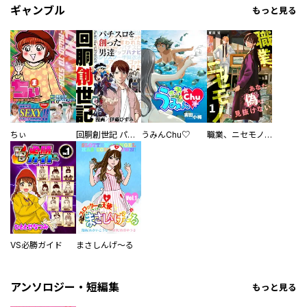
ギャンブル
もっと見る
ちぃ
回胴創世記 パチスロを創った男達
うみんChu♡
職業、ニセモノ～あなたに偽は見抜けない【電子単行本版】
VS必勝ガイド
まさしんげ～る
アンソロジー・短編集
もっと見る