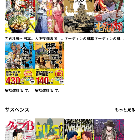
刀剣乱舞～日本号つれづれ酒～
大正夜伽浪漫 －金曜日の花嫁—
オーディンの舟葬
オーディンの舟葬 分冊版
増補改訂版 学研まんが NEW世界の歴史 別巻 人物学習事典
増補改訂版 学研まんが NEW世界の歴史 別巻 世界遺産学習事典
サスペンス
もっと見る