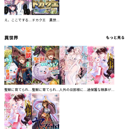
え、ここでするの？ アイドルのファンが知らない日常
ドカクエ 異世界ドカコッククエスト
異世界
もっと見る
聖獣に育てられた少年の異世界ゆるり放浪記～神様からもらったチート魔法で、仲間たちとスローライフを満喫中～
聖獣に育てられた少年の異世界ゆるり放浪記～神様からもらったチート魔法で、仲間たちとスローライフを満喫中～【分冊版】
人外の旦那様に娶られ毎晩ナカまで愛される…。アンソロジー
過保護な執事が私の婚活を邪魔してきます！ 分冊版