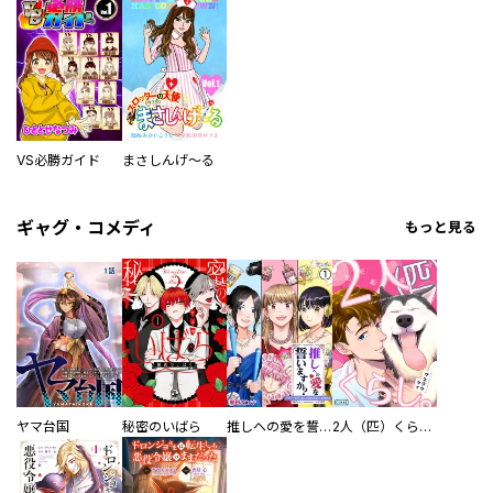
VS必勝ガイド
まさしんげ～る
ギャグ・コメディ
もっと見る
ヤマ台国
秘密のいばら
推しへの愛を誓いますか？～アラサー女子、推しは逃げぬが人生逃げる～
2人（匹）くらし。