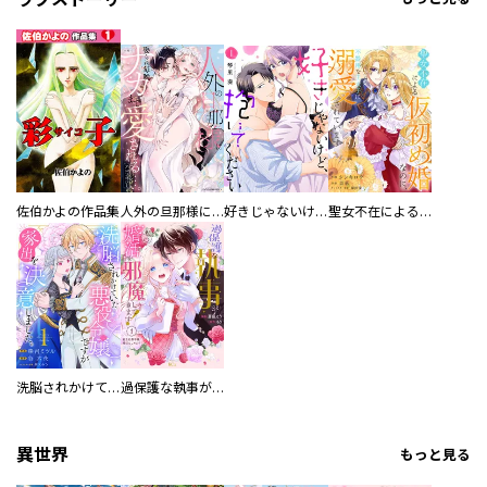
佐伯かよの作品集
人外の旦那様に娶られ毎晩ナカまで愛される…。アンソロジー
好きじゃないけど、抱いてください【電子単行本版／特典おまけ付き】
聖女不在による仮初め婚なのに、不器用な王太子に溺愛されています【電子単行本版／特典おまけ付き】
洗脳されかけていた悪役令嬢ですが家出を決意しました。【電子単行本版／特典おまけ付き】
過保護な執事が私の婚活を邪魔してきます！ 分冊版
異世界
もっと見る