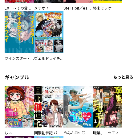
EX ～その賞金稼ぎは、世界の出口を探す～【単行本版】
メテオ７
Stella bit／es【単話版】
終末ミッケ
ツインスター・サイクロン・ランナウェイ
ヴェルドライチオシ聖典パック 『転スラ』ミニ画集付き シリウス人気作３選
ギャンブル
もっと見る
ちぃ
回胴創世記 パチスロを創った男達
うみんChu♡
職業、ニセモノ～あなたに偽は見抜けない【電子単行本版】