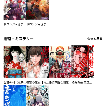
ドロンジョさまは転生しても悪役令嬢のままだった
ドロンジョさまは転生しても悪役令嬢のままだった【分冊版】
推理・ミステリー
もっと見る
生贄の村【電子単行本版】
復讐の魔女【電子単行本版】
優柔不断な閻魔さま
特命係長 只野仁ファイナル 愛蔵版