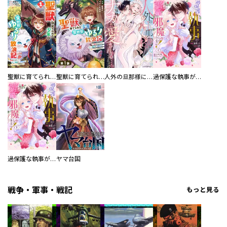
聖獣に育てられた少年の異世界ゆるり放浪記～神様からもらったチート魔法で、仲間たちとスローライフを満喫中～
聖獣に育てられた少年の異世界ゆるり放浪記～神様からもらったチート魔法で、仲間たちとスローライフを満喫中～【分冊版】
人外の旦那様に娶られ毎晩ナカまで愛される…。アンソロジー
過保護な執事が私の婚活を邪魔してきます！ 分冊版
過保護な執事が私の婚活を邪魔してきます！
ヤマ台国
戦争・軍事・戦記
もっと見る