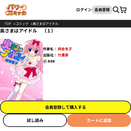
カート
検索
ログイン
会員登録
TOP
コミック
奥さまはアイドル
奥さまはアイドル （１）
作家名：
師走冬子
出版社：
竹書房
ポイント
648
会員登録して購入する
試し読み
カートに追加