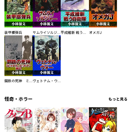
装甲擲弾兵
サムライソルジャー SAMURAI SOLDIER
平成維新 戦う自衛隊
オメガJ
鋼鉄の死神 ミヒャエル・ビットマン戦記
ヴェトナム・ウォー VIETNAM WAR
怪奇・ホラー
もっと見る