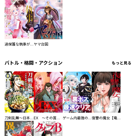
過保護な執事が私の婚活を邪魔してきます！
ヤマ台国
バトル・格闘・アクション
もっと見る
刀剣乱舞～日本号つれづれ酒～
EX ～その賞金稼ぎは、世界の出口を探す～【単行本版】
ゲーム内最強の『裏ボス』に転生したので、主人公の代わりに最速クリアを目指します！【電子単行本版】
復讐の魔女【電子単行本版】