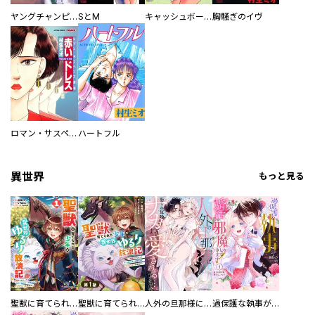
ヤングチャンピオン
SとM
キャッシュボーイ
胸騒ぎのイヴ
ロマン・サスペンス劇場 赤いドレス
ハートフル
異世界
もっと見る
聖獣に育てられた少年の異世界ゆるり放浪記～神様からもらったチート魔法で、仲間たちとスローライフを満喫中～
聖獣に育てられた少年の異世界ゆるり放浪記～神様からもらったチート魔法で、仲間たちとスローライフを満喫中～【分冊版】
人外の旦那様に娶られ毎晩ナカまで愛される…。アンソロジー
過保護な執事が私の婚活を邪魔してきます！ 分冊版