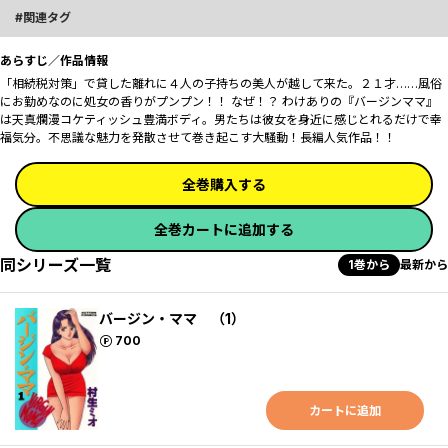
関連タグ
あらすじ／作品情報
「相続税対策」で貸した離れに４人の子持ちの美人が越して来た。２１才……風俗
にお勤めなのに処女の香りがプンプン！！ なぜ！？ わけありの『バージンママ』
は天真爛漫コケティッシュ豊満ボディ。男たちは彼女を身近に感じとれるだけで幸
福気分。不思議な魅力を発散させて巻き起こす大騒動！長編人気作品！！
全巻購入する
全巻カートに追加する
同シリーズ一覧
1巻から
最新から
バージン・ママ （1）
ポイント
700
カートに追加