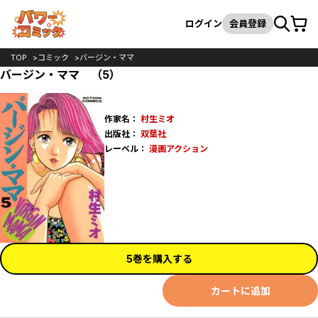
カート
検索
ログイン
会員登録
TOP
コミック
バージン・ママ
バージン・ママ （5）
作家名：
村生ミオ
出版社：
双葉社
レーベル：
漫画アクション
5巻を購入する
カートに追加