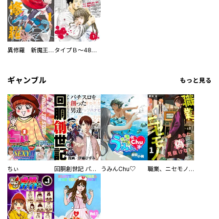
異修羅 新魔王戦争
タイプＢ～48時間後、致死率100％～【単話】
ギャンブル
もっと見る
ちぃ
回胴創世記 パチスロを創った男達
うみんChu♡
職業、ニセモノ～あなたに偽は見抜けない【電子単行本版】