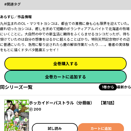
関連タグ
あらすじ／作品情報
九州生まれのOL・マツモトヨシコは、都会での激務に身も心も限界を迎えていた。
疲れ切ったヨシコは、癒しを求めて短期のボランティアアルバイトで北海道の牧場
にいくことに。大自然の中での新生活に期待をふくらませるヨシコだったが、待ち
受けていたのは自分の想像をはるかに超えることばかり。特別天然記念物がその辺
に普通にいたり、急用に駆り出されたら鹿の解体作業だったり……。著者の実体験
をもとに描くドタバタ酪農エッセイ！
全巻購入する
全巻カートに追加する
同シリーズ一覧
1巻から
最新から
ホッカイドーパストラル（分冊版） 【第1話】
ポイント
200
試し読み
カートに追加