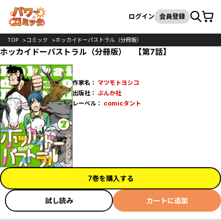
カート
検索
ログイン
会員登録
TOP
コミック
ホッカイドーパストラル（分冊版）
ホッカイドーパストラル（分冊版） 【第7話】
作家名：
マツモトヨシコ
出版社：
ぶんか社
レーベル：
comicタント
7巻を購入する
試し読み
カートに追加