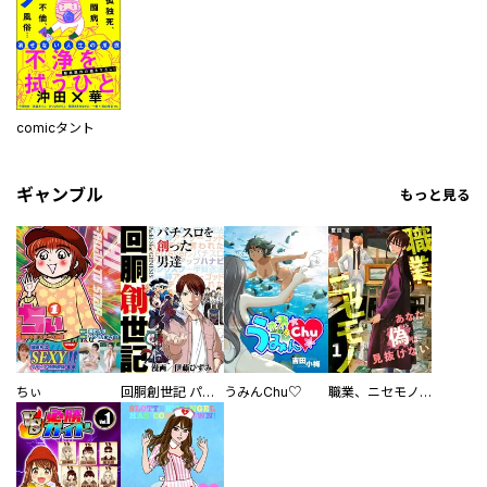
comicタント
ギャンブル
もっと見る
ちぃ
回胴創世記 パチスロを創った男達
うみんChu♡
職業、ニセモノ～あなたに偽は見抜けない【電子単行本版】