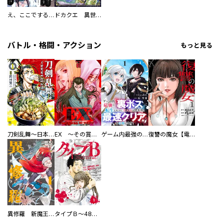
え、ここでするの？ アイドルのファンが知らない日常
ドカクエ 異世界ドカコッククエスト
バトル・格闘・アクション
もっと見る
刀剣乱舞～日本号つれづれ酒～
EX ～その賞金稼ぎは、世界の出口を探す～【単行本版】
ゲーム内最強の『裏ボス』に転生したので、主人公の代わりに最速クリアを目指します！【電子単行本版】
復讐の魔女【電子単行本版】
異修羅 新魔王戦争
タイプＢ～48時間後、致死率100％～【単話】