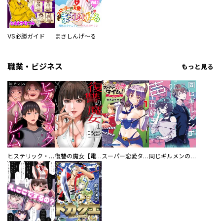
VS必勝ガイド
まさしんげ～る
職業・ビジネス
もっと見る
ヒステリック・ハーレム～搾られる男と堕ちる女～【電子単行本版】
復讐の魔女【電子単行本版】
スーパー恋愛タイム！～現場でドＳな彼女は自宅でデレる～
同じギルメンの声が好き