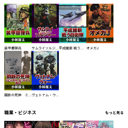
装甲擲弾兵
サムライソルジャー SAMURAI SOLDIER
平成維新 戦う自衛隊
オメガJ
鋼鉄の死神 ミヒャエル・ビットマン戦記
ヴェトナム・ウォー VIETNAM WAR
職業・ビジネス
もっと見る