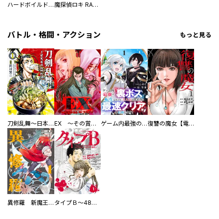
ハードボイルドスクランブルエッグ －木下さくら短編集－
魔探偵ロキ RAGNAROK ～新世界の神々～
バトル・格闘・アクション
もっと見る
刀剣乱舞～日本号つれづれ酒～
EX ～その賞金稼ぎは、世界の出口を探す～【単行本版】
ゲーム内最強の『裏ボス』に転生したので、主人公の代わりに最速クリアを目指します！【電子単行本版】
復讐の魔女【電子単行本版】
異修羅 新魔王戦争
タイプＢ～48時間後、致死率100％～【単話】