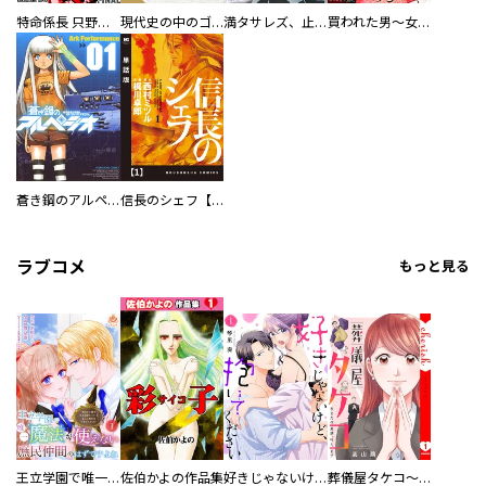
特命係長 只野仁ファイナル 愛蔵版
現代史の中のゴルゴ13
満タサレズ、止メラレズ
買われた男～女性限定快感セラピスト～【描き下ろしおまけ付き特装版】
蒼き鋼のアルペジオ
信長のシェフ【単話版】
ラブコメ
もっと見る
王立学園で唯一魔法が使えない庶民仲間のはずですよね～実は王子様で私を溺愛しているなんて告白はやめてください～
佐伯かよの作品集
好きじゃないけど、抱いてください【電子単行本版／特典おまけ付き】
葬儀屋タケコ～あなたの最期、叶えます【電子単行本版】