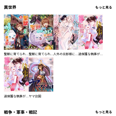
異世界
もっと見る
聖獣に育てられた少年の異世界ゆるり放浪記～神様からもらったチート魔法で、仲間たちとスローライフを満喫中～
聖獣に育てられた少年の異世界ゆるり放浪記～神様からもらったチート魔法で、仲間たちとスローライフを満喫中～【分冊版】
人外の旦那様に娶られ毎晩ナカまで愛される…。アンソロジー
過保護な執事が私の婚活を邪魔してきます！ 分冊版
過保護な執事が私の婚活を邪魔してきます！
ヤマ台国
戦争・軍事・戦記
もっと見る