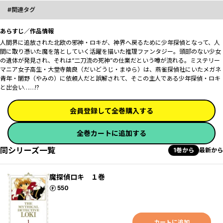
関連タグ
あらすじ／作品情報
人間界に追放された北欧の邪神・ロキが、神界へ戻るために少年探偵となって、人
間に取り憑いた魔を落としていく活躍を描いた推理ファンタジー。頭部のない少女
の遺体が発見され、それは“二刀流の死神”の仕業だという噂が流れる。ミステリー
マニア女子高生・大堂寺繭良（だいどうじ・まゆら）は、燕雀探偵社にいたメガネ
青年・闇野（やみの）に依頼人だと誤解されて、そこの主人である少年探偵・ロキ
と出会い……!?
会員登録して全巻購入する
全巻カートに追加する
同シリーズ一覧
1巻から
最新から
魔探偵ロキ １巻
ポイント
550
カートに追加