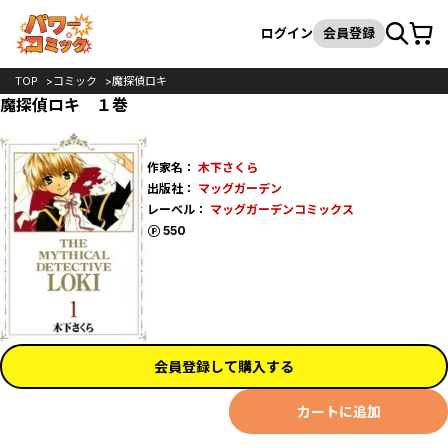
カート
検索
ログイン
会員登録
TOP
コミック
魔探偵ロキ
魔探偵ロキ １巻
作家名：
木下さくら
出版社：
マッグガーデン
レーベル：
マッグガーデンコミックス
ポイント
550
会員登録して購入する
カートに追加