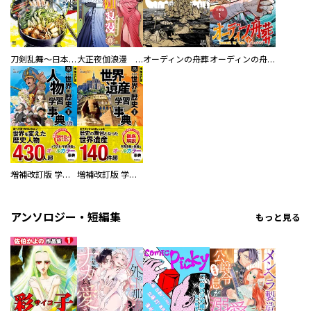
刀剣乱舞～日本号つれづれ酒～
大正夜伽浪漫 －金曜日の花嫁—
オーディンの舟葬
オーディンの舟葬 分冊版
増補改訂版 学研まんが NEW世界の歴史 別巻 人物学習事典
増補改訂版 学研まんが NEW世界の歴史 別巻 世界遺産学習事典
アンソロジー・短編集
もっと見る