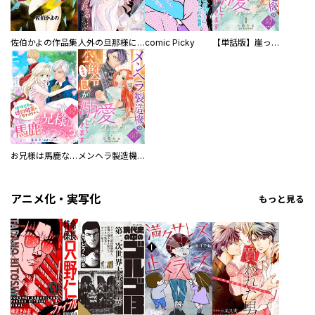
佐伯かよの作品集
人外の旦那様に娶られ毎晩ナカまで愛される…。アンソロジー
comic Picky
【単話版】崖っぷち令嬢ですが、意地と策略で幸せになります！シリーズ
お兄様は馬鹿なんですか？～地味王女は婚約破棄に巻き込まれる～
メンヘラ製造機の公爵令息（過保護）が溺愛してきます
アニメ化・実写化
もっと見る