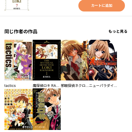
カートに追加
同じ作者の作品
もっと見る
tactics
魔探偵ロキ RAGNAROK
邪眼探偵ネクロさんの事件簿 －性欲お化け事件－
ニューパラダイス