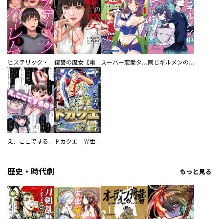
ヒステリック・ハーレム～搾られる男と堕ちる女～【電子単行本版】
復讐の魔女【電子単行本版】
スーパー恋愛タイム！～現場でドＳな彼女は自宅でデレる～
同じギルメンの声が好き
え、ここでするの？ アイドルのファンが知らない日常
ドカクエ 異世界ドカコッククエスト
歴史・時代劇
もっと見る