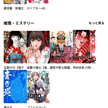
異修羅 新魔王戦争
タイプＢ～48時間後、致死率100％～【単話】
推理・ミステリー
もっと見る
生贄の村【電子単行本版】
復讐の魔女【電子単行本版】
優柔不断な閻魔さま
特命係長 只野仁ファイナル 愛蔵版
青き炎
【フルカラー】さよなら、私の大好きな１０００人のキミ。