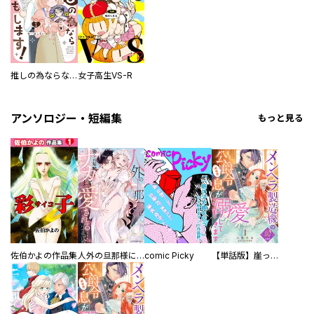
推しの為ならなんでもします！
女子高生VS-R
アンソロジー・短編集
もっと見る
佐伯かよの作品集
人外の旦那様に娶られ毎晩ナカまで愛される…。アンソロジー
comic Picky
【単話版】崖っぷち令嬢ですが、意地と策略で幸せになります！シリーズ