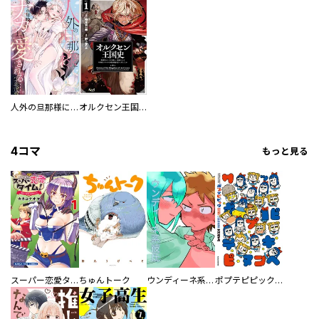
人外の旦那様に娶られ毎晩ナカまで愛される…。アンソロジー
オルクセン王国史
4コマ
もっと見る
スーパー恋愛タイム！～現場でドＳな彼女は自宅でデレる～
ちゅんトーク
ウンディーネ系彼氏
ポプテピピック SEASON EIGHT