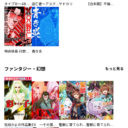
タイプＢ～48時間後、致死率100％～【単話】
逃亡者～アスクレピオスの杖～
ヤドカリ
【合本版】不倫処刑
特命係長 只野仁ファイナル 愛蔵版
青き炎
ファンタジー・幻想
もっと見る
佐伯かよの作品集
EX ～その賞金稼ぎは、世界の出口を探す～【単行本版】
聖獣に育てられた少年の異世界ゆるり放浪記～神様からもらったチート魔法で、仲間たちとスローライフを満喫中～
聖獣に育てられた少年の異世界ゆるり放浪記～神様からもらったチート魔法で、仲間たちとスローライフを満喫中～【分冊版】