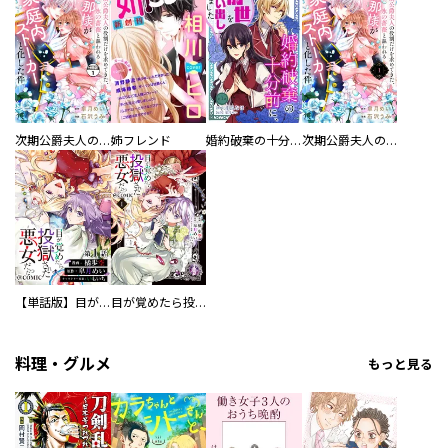
次期公爵夫人の役割だけを求めてきた、氷の薔薇と謳われる旦那様が家庭内ストーカーと化した件 分冊版
姉フレンド
婚約破棄の十分前に、前世を思い出しました
次期公爵夫人の役割だけを求めてきた、氷の薔薇と謳われる旦那様が家庭内ストーカーと化した件
【単話版】目が覚めたら投獄された悪女だった@COMIC
目が覚めたら投獄された悪女だった@COMIC
料理・グルメ
もっと見る