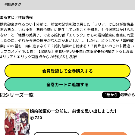
関連タグ
あらすじ／作品情報
婚約破棄されるつい十分前に、前世の記憶を取り戻した「リリア」は自分が性格最
悪の悪女、いわゆる「悪役令嬢」に転生していることを知る。もう迷惑はかけられ
ない！と「絶世の美男子」である婚約者「エリック」からの婚約破棄に素直に同意
したのに、それから彼の様子がなんだかおかしい…。しかも、どうしてか「婚約破
棄」のお話も一向に進まなくて――？婚約破棄から始まる！？両片思いのじれ甘勘違い
ラブコメディ 第１巻！【収録話】第1話~第5話◆単行本限定◆特別描き下ろし漫画
&リリアとエリック両視点からの特別SSも収録!
会員登録して全巻購入する
全巻カートに追加する
同シリーズ一覧
1巻から
最新から
婚約破棄の十分前に、前世を思い出しました1
ポイント
720