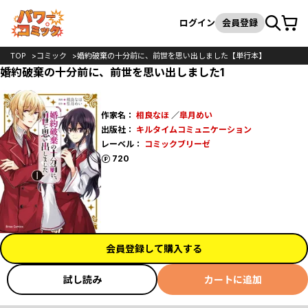
カート
検索
ログイン
会員登録
TOP
コミック
婚約破棄の十分前に、前世を思い出しました【単行本】
婚約破棄の十分前に、前世を思い出しました1
作家名：
相良なほ
／
皐月めい
出版社：
キルタイムコミュニケーション
レーベル：
コミックブリーゼ
ポイント
720
会員登録して購入する
試し読み
カートに追加