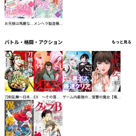
お兄様は馬鹿なんですか？～地味王女は婚約破棄に巻き込まれる～
メンヘラ製造機の公爵令息（過保護）が溺愛してきます
バトル・格闘・アクション
もっと見る
刀剣乱舞～日本号つれづれ酒～
EX ～その賞金稼ぎは、世界の出口を探す～【単行本版】
ゲーム内最強の『裏ボス』に転生したので、主人公の代わりに最速クリアを目指します！【電子単行本版】
復讐の魔女【電子単行本版】