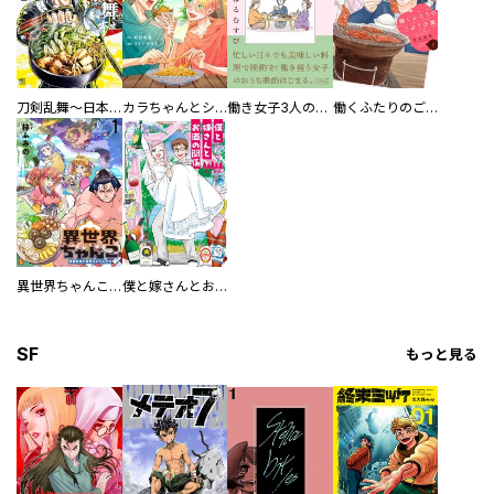
刀剣乱舞～日本号つれづれ酒～
カラちゃんとシトーさんと、 【分冊版】
働き女子3人のおうち晩酌
働くふたりのごほうび飯
異世界ちゃんこ～横綱目前に召喚されたんだが～ 【連載版】
僕と嫁さんとお酒の関係
SF
もっと見る