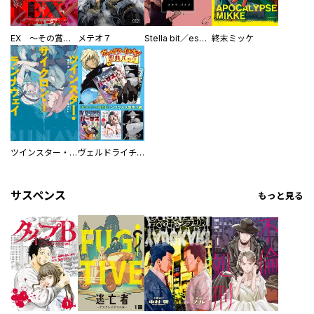
EX ～その賞金稼ぎは、世界の出口を探す～【単行本版】
メテオ７
Stella bit／es【単話版】
終末ミッケ
ツインスター・サイクロン・ランナウェイ
ヴェルドライチオシ聖典パック 『転スラ』ミニ画集付き シリウス人気作３選
サスペンス
もっと見る