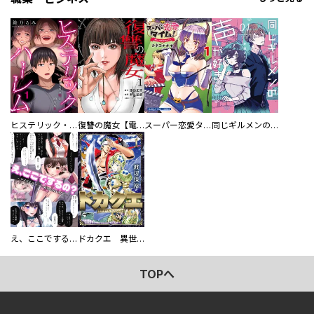
ヒステリック・ハーレム～搾られる男と堕ちる女～【電子単行本版】
復讐の魔女【電子単行本版】
スーパー恋愛タイム！～現場でドＳな彼女は自宅でデレる～
同じギルメンの声が好き
え、ここでするの？ アイドルのファンが知らない日常
ドカクエ 異世界ドカコッククエスト
TOPへ