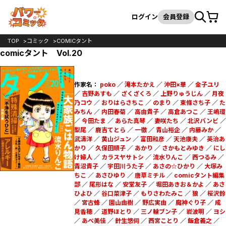
カート
検索
ログイン
会員登録
TOP
コミック
COMICタント
comicタント Vol.20
作家名：
poko
／
滝本たかえ
／
沖田×華
／
金子ユリ
／
吉野あすも
／
ざくざくろ
／
上野りゅうじん
／
月夜
乃コウ
／
おりはらさちこ
／
のまり
／
東條さち子
／
た
みちん
／
内田春菊
／
高由貴子
／
高倉あつこ
／
王嶋環
／
今田たま
／
あらた真琴
／
妻咲たち
／
北沢バンビ
／
梨尾
／
鹿吉てとら
／
一徹
／
青山裕企
／
内藤みか
／
武濤洋
／
黄山ジュン
／
富田和彦
／
天池康夫
／
英治あ
かり
／
久保田順子
／
あかり
／
さかもとみゆき
／
にし
け婦人
／
カラスヤサトシ
／
流水りんこ
／
西つるみ
／
青沼貴子
／
宇田川うた子
／
あさの☆ひかり
／
大塚み
ちこ
／
あさひゆり
／
唐草ミチル
／
comicタント編集
部
／
尾形はな
／
安堂友子
／
堀田あきお＆かよ
／
あさ
ひよひ
／
谷口菜津子
／
もりさわたみこ
／
狼
／
桜沢鈴
／
宮古蜂
／
園山由樹
／
野広実由
／
魔神ぐり子
／
成
見香穂
／
道野ほとり
／
三ノ輪ブン子
／
岩波明
／
ヨシ
／
あべ美佳
／
針生悠伺
／
西宮ことり
／
飯倉義之
／