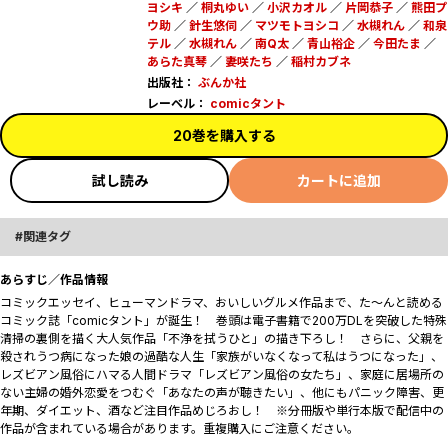
ヨシキ
／
桐丸ゆい
／
小沢カオル
／
片岡恭子
／
熊田プ
ウ助
／
針生悠伺
／
マツモトヨシコ
／
水槻れん
／
和泉
テル
／
水槻れん
／
南Q太
／
青山裕企
／
今田たま
／
あらた真琴
／
妻咲たち
／
稲村カブネ
出版社：
ぶんか社
レーベル：
comicタント
20巻を購入する
試し読み
カートに追加
関連タグ
あらすじ／作品情報
コミックエッセイ、ヒューマンドラマ、おいしいグルメ作品まで、た～んと読める
コミック誌「comicタント」が誕生！ 巻頭は電子書籍で200万DLを突破した特殊
清掃の裏側を描く大人気作品「不浄を拭うひと」の描き下ろし！ さらに、父親を
殺されうつ病になった娘の過酷な人生「家族がいなくなって私はうつになった」、
レズビアン風俗にハマる人間ドラマ「レズビアン風俗の女たち」、家庭に居場所の
ない主婦の婚外恋愛をつむぐ「あなたの声が聴きたい」、他にもパニック障害、更
年期、ダイエット、酒など注目作品めじろおし！ ※分冊版や単行本版で配信中の
作品が含まれている場合があります。重複購入にご注意ください。