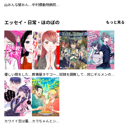
山おんな壁おんな
中村橋動物病院の犬
エッセイ・日常・ほのぼの
もっと見る
優しい顔をした親友は、夫と不倫して私の家に入り込んできた。
葬儀屋タケコ～あなたの最期、叶えます【電子単行本版】
奴隷を調教してハーレム作る
同じギルメンの声が好き
カワイイ恋は着飾らない
カラちゃんとシトーさんと、 【分冊版】