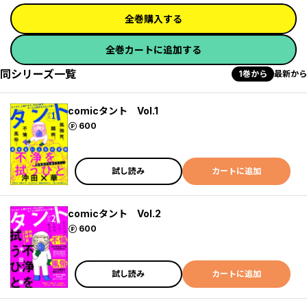
全巻購入する
全巻カートに追加する
同シリーズ一覧
1巻から
最新から
comicタント Vol.1
ポイント
600
試し読み
カートに追加
comicタント Vol.2
ポイント
600
試し読み
カートに追加