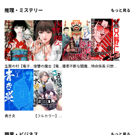
推理・ミステリー
もっと見る
生贄の村【電子単行本版】
復讐の魔女【電子単行本版】
優柔不断な閻魔さま
特命係長 只野仁ファイナル 愛蔵版
青き炎
【フルカラー】さよなら、私の大好きな１０００人のキミ。
職業・ビジネス
もっと見る