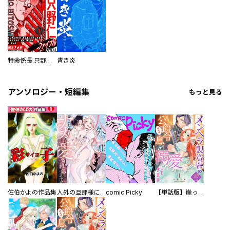
特命係長 只野仁ファイナル 愛蔵版
青き炎
アンソロジー・短編集
もっと見る
佐伯かよの作品集
人外の旦那様に娶られ毎晩ナカまで愛される…。アンソロジー
comic Picky
【単話版】崖っぷち令嬢ですが、意地と策略で幸せになります！シリーズ