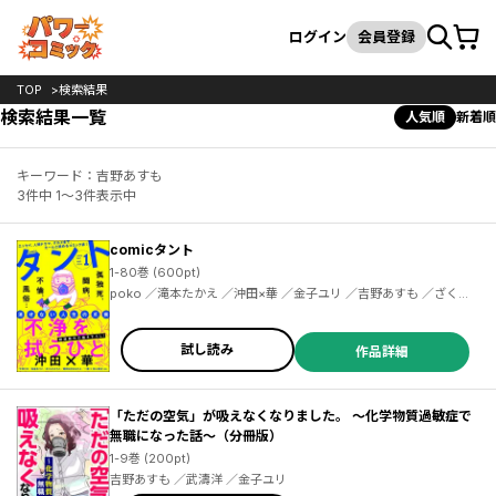
カート
検索
ログイン
会員登録
TOP
検索結果
検索結果一覧
人気順
新着順
キーワード：吉野あすも
3件中 1～3件表示中
comicタント
1-80巻 (600pt)
poko ／滝本たかえ ／沖田×華 ／金子ユリ ／吉野あすも ／ざくざくろ ／上野りゅうじん ／月夜乃コウ ／おりはらさちこ ／のまり ／東條さち子 ／たみちん ／内田春菊 ／高由貴子 ／高倉あつこ ／王嶋環 ／今田たま ／あらた真琴 ／妻咲たち ／北沢バンビ ／梨尾 ／鹿吉てとら ／一徹 ／青山裕企 ／内藤みか ／武濤洋 ／黄山ジュン ／富田和彦 ／天池康夫 ／英治あかり ／久保田順子 ／あかり ／さかもとみゆき ／にしけ婦人 ／カラスヤサトシ ／流水りんこ ／西つるみ ／青沼貴子 ／宇田川うた子 ／あさの☆ひかり
試し読み
作品詳細
「ただの空気」が吸えなくなりました。 ～化学物質過敏症で
無職になった話～（分冊版）
1-9巻 (200pt)
吉野あすも ／武濤洋 ／金子ユリ