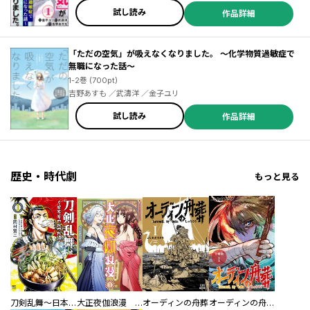
試し読み
作品詳細
「ただの空気」が吸えなくなりました。 ～化学物質過敏症で
無職になった話～
1-2巻 (700pt)
吉野あすも ／武濤洋 ／金子ユリ
試し読み
作品詳細
歴史・時代劇
もっと見る
刀剣乱舞～日本号つれづれ酒～
大正夜伽浪漫 －金曜日の花嫁—
オーディンの舟葬
オーディンの舟葬 分冊版