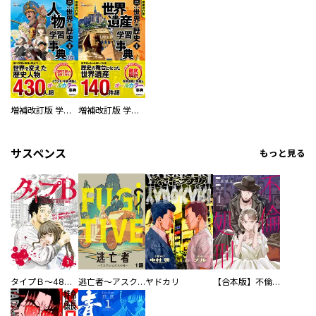
増補改訂版 学研まんが NEW世界の歴史 別巻 人物学習事典
増補改訂版 学研まんが NEW世界の歴史 別巻 世界遺産学習事典
サスペンス
もっと見る
タイプＢ～48時間後、致死率100％～【単話】
逃亡者～アスクレピオスの杖～
ヤドカリ
【合本版】不倫処刑