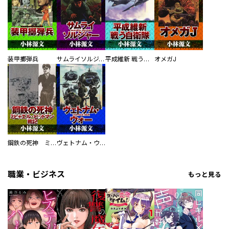
装甲擲弾兵
サムライソルジャー SAMURAI SOLDIER
平成維新 戦う自衛隊
オメガJ
鋼鉄の死神 ミヒャエル・ビットマン戦記
ヴェトナム・ウォー VIETNAM WAR
職業・ビジネス
もっと見る