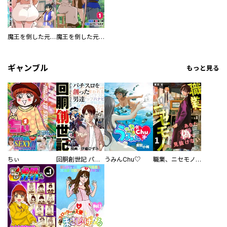
魔王を倒した元勇者、元の世界には戻れないと今さら言われたので、王国を捨てて好き勝手にスローライフします！【分冊版】
魔王を倒した元勇者、元の世界には戻れないと今さら言われたので、王国を捨てて好き勝手にスローライフします！
ギャンブル
もっと見る
ちぃ
回胴創世記 パチスロを創った男達
うみんChu♡
職業、ニセモノ～あなたに偽は見抜けない【電子単行本版】