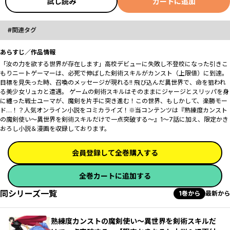
試し読み
カートに追加
関連タグ
あらすじ／作品情報
「汝の力を欲する世界が存在します」高校デビューに失敗し不登校になった引きこ
もりニートゲーマーは、必死で伸ばした剣術スキルがカンスト（上限値）に到達。
目標を見失った時、召喚のメッセージが現れる!! 飛び込んだ異世界で、命を狙われ
る美少女リュカと遭遇。 ゲームの剣術スキルはそのままにジャージとスリッパを身
に纏った戦士ユーマが、魔剣を片手に突き進む！この世界、もしかして、楽勝モー
ド…！？人気オンライン小説をコミカライズ！※当コンテンツは『熟練度カンスト
の魔剣使い～異世界を剣術スキルだけで一点突破する～』1～7話に加え、限定かき
おろし小説＆漫画を収録しております。
会員登録して全巻購入する
全巻カートに追加する
同シリーズ一覧
1巻から
最新から
熟練度カンストの魔剣使い～異世界を剣術スキルだ