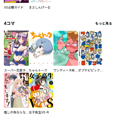
VS必勝ガイド
まさしんげ～る
4コマ
もっと見る
スーパー恋愛タイム！～現場でドＳな彼女は自宅でデレる～
ちゅんトーク
ウンディーネ系彼氏
ポプテピピック SEASON EIGHT
推しの為ならなんでもします！
女子高生VS-R