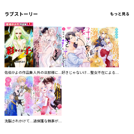
ラブストーリー
もっと見る
佐伯かよの作品集
人外の旦那様に娶られ毎晩ナカまで愛される…。アンソロジー
好きじゃないけど、抱いてください【電子単行本版／特典おまけ付き】
聖女不在による仮初め婚なのに、不器用な王太子に溺愛されています【電子単行本版／特典おまけ付き】
洗脳されかけていた悪役令嬢ですが家出を決意しました。【電子単行本版／特典おまけ付き】
過保護な執事が私の婚活を邪魔してきます！ 分冊版