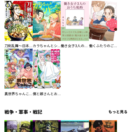
刀剣乱舞～日本号つれづれ酒～
カラちゃんとシトーさんと、 【分冊版】
働き女子3人のおうち晩酌
働くふたりのごほうび飯
異世界ちゃんこ～横綱目前に召喚されたんだが～ 【連載版】
僕と嫁さんとお酒の関係
戦争・軍事・戦記
もっと見る