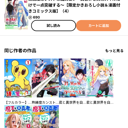
けで一点突破する～【限定かきおろし小説＆漫画付
きコミックス版】（4）
ポイント
690
試し読み
カートに追加
同じ作者の作品
もっと見る
【フルカラー】毎日トラブル！弾正よしかげの破天荒ライフ！！
熟練度カンストの魔剣使い 単話版
君と異世界を自由に生きてゆくための冴えたやり方～唯一無二の力を与えられた僕は絶対者となり追放された王女を救済する～（単話版）
君と異世界を自由に生きてゆくための冴えたやり方～唯一無二の力を与えられた僕は絶対者となり追放された王女を救済する～