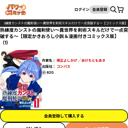
カート
検索
ログイン
会員登録
熟練度カンストの魔剣使い～異世界を剣術スキルだけで一点突破する～【コミックス版】
熟練度カンストの魔剣使い～異世界を剣術スキルだけで一点突
破する～【限定かきおろし小説＆漫画付きコミックス版】
（1）
作家名：
弾正よしかげ
／
あけちともあき
出版社：
コンパス
ポイント
620
会員登録して購入する