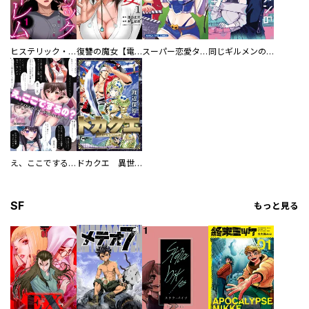
ヒステリック・ハーレム～搾られる男と堕ちる女～【電子単行本版】
復讐の魔女【電子単行本版】
スーパー恋愛タイム！～現場でドＳな彼女は自宅でデレる～
同じギルメンの声が好き
え、ここでするの？ アイドルのファンが知らない日常
ドカクエ 異世界ドカコッククエスト
SF
もっと見る