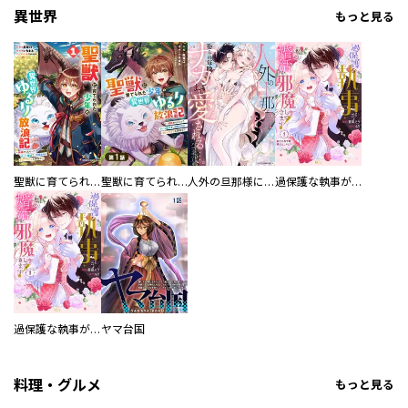
異世界
もっと見る
聖獣に育てられた少年の異世界ゆるり放浪記～神様からもらったチート魔法で、仲間たちとスローライフを満喫中～
聖獣に育てられた少年の異世界ゆるり放浪記～神様からもらったチート魔法で、仲間たちとスローライフを満喫中～【分冊版】
人外の旦那様に娶られ毎晩ナカまで愛される…。アンソロジー
過保護な執事が私の婚活を邪魔してきます！ 分冊版
過保護な執事が私の婚活を邪魔してきます！
ヤマ台国
料理・グルメ
もっと見る