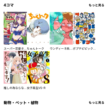
4コマ
もっと見る
スーパー恋愛タイム！～現場でドＳな彼女は自宅でデレる～
ちゅんトーク
ウンディーネ系彼氏
ポプテピピック SEASON EIGHT
推しの為ならなんでもします！
女子高生VS-R
動物・ペット・植物
もっと見る