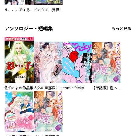
え、ここでするの？ アイドルのファンが知らない日常
ドカクエ 異世界ドカコッククエスト
アンソロジー・短編集
もっと見る
佐伯かよの作品集
人外の旦那様に娶られ毎晩ナカまで愛される…。アンソロジー
comic Picky
【単話版】崖っぷち令嬢ですが、意地と策略で幸せになります！シリーズ