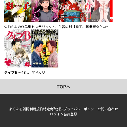
佐伯かよの作品集
ヒステリック・ハーレム～搾られる男と堕ちる女～【電子単行本版】
生贄の村【電子単行本版】
葬儀屋タケコ～あなたの最期、叶えます【電子単行本版】
タイプＢ～48時間後、致死率100％～【単話】
ヤドカリ
TOPへ
よくある質問
利用規約
特定商取引法
プライバシーポリシー
お問い合わせ
ログイン
会員登録