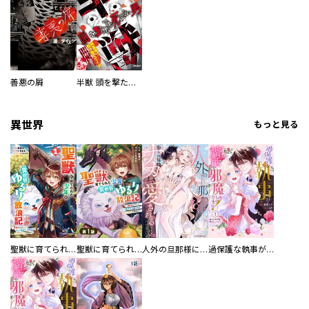
善悪の屑
半獣 頭を撃たれても死なない男
異世界
もっと見る
聖獣に育てられた少年の異世界ゆるり放浪記～神様からもらったチート魔法で、仲間たちとスローライフを満喫中～
聖獣に育てられた少年の異世界ゆるり放浪記～神様からもらったチート魔法で、仲間たちとスローライフを満喫中～【分冊版】
人外の旦那様に娶られ毎晩ナカまで愛される…。アンソロジー
過保護な執事が私の婚活を邪魔してきます！ 分冊版