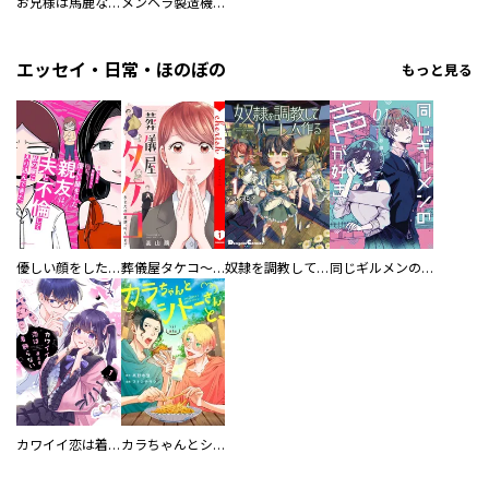
お兄様は馬鹿なんですか？～地味王女は婚約破棄に巻き込まれる～
メンヘラ製造機の公爵令息（過保護）が溺愛してきます
エッセイ・日常・ほのぼの
もっと見る
優しい顔をした親友は、夫と不倫して私の家に入り込んできた。
葬儀屋タケコ～あなたの最期、叶えます【電子単行本版】
奴隷を調教してハーレム作る
同じギルメンの声が好き
カワイイ恋は着飾らない
カラちゃんとシトーさんと、 【分冊版】