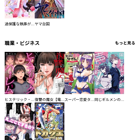
過保護な執事が私の婚活を邪魔してきます！
ヤマ台国
職業・ビジネス
もっと見る
ヒステリック・ハーレム～搾られる男と堕ちる女～【電子単行本版】
復讐の魔女【電子単行本版】
スーパー恋愛タイム！～現場でドＳな彼女は自宅でデレる～
同じギルメンの声が好き