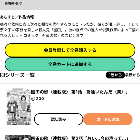
関連タグ
あらすじ／作品情報
様々な依頼に応え次々と報復を代行するカモとトラだが、彼らが唯一逃し、そして
奈々子 の家族を殺した殺人鬼「園田」。彼の視点での過去が俊英作家によって描か
れる大ヒット コミック「外道の歌」のスピンオフ！
会員登録して全巻購入する
全巻カートに追加する
同シリーズ一覧
1巻から
最新から
園田の歌〈連載版〉 第1話「友達いたんだ（笑）」
ポイント
200
試し読み
カートに追加
園田の歌〈連載版〉 第2話「おい…今の声って…」