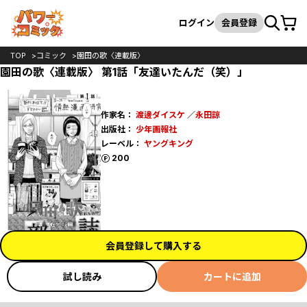
カート
検索
ログイン
会員登録
TOP
コミック
園田の歌〈連載版〉
園田の歌〈連載版〉 第1話「友達いたんだ（笑）」
作家名：
渡邊ダイスケ
／
永田諒
出版社：
少年画報社
レーベル：
ヤングキング
ポイント
200
会員登録して購入する
試し読み
カートに追加