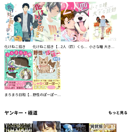
化けねこ招き
化けねこ招き【描きおろし付合冊版】
2人（匹）くらし。
小さな瞳 大きな鼓動
まろまろ日和【豪華版】
野性のぽーぽー【豪華版】
ヤンキー・極道
もっと見る