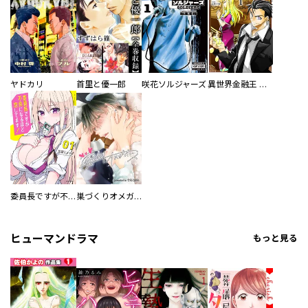
ヤドカリ
首里と優一郎
咲花ソルジャーズ
異世界金融王 ～クローネ・ゴルディオンの覇道～
委員長ですが不良になるほど恋してます！
巣づくりオメガバース
ヒューマンドラマ
もっと見る