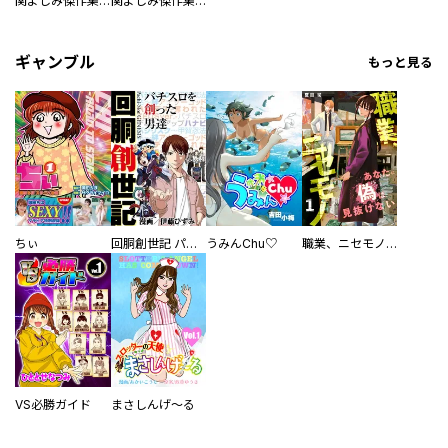
関よしみ傑作集 マッドハウス
関よしみ傑作集 マッドパパ
ギャンブル
もっと見る
ちぃ
回胴創世記 パチスロを創った男達
うみんChu♡
職業、ニセモノ～あなたに偽は見抜けない【電子単行本版】
VS必勝ガイド
まさしんげ～る