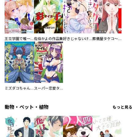
王立学園で唯一魔法が使えない庶民仲間のはずですよね～実は王子様で私を溺愛しているなんて告白はやめてください～
佐伯かよの作品集
好きじゃないけど、抱いてください【電子単行本版／特典おまけ付き】
葬儀屋タケコ～あなたの最期、叶えます【電子単行本版】
ミズダコちゃんからは逃げられない！
スーパー恋愛タイム！～現場でドＳな彼女は自宅でデレる～
動物・ペット・植物
もっと見る