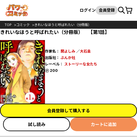
カート
検索
ログイン
会員登録
TOP
コミック
きれいなほうと呼ばれたい（分冊版）
きれいなほうと呼ばれたい（分冊版） 【第1話】
作家名：
関よしみ
／
大石圭
出版社：
ぶんか社
レーベル：
ストーリーな女たち
ポイント
200
会員登録して購入する
試し読み
カートに追加