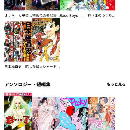
ＪＪＭ 女子柔道部物語 社会人編
初めての発展場 【白抜き修正版】
Base Boys 新装版
神さまのつくりかた。スーパー大合本
日本極道史 昭和編 スーパー大合本
探偵犬シャードック（新装版）
アンソロジー・短編集
もっと見る