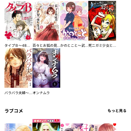
タイプＢ～48時間後、致死率100％～【単話】
百々とお狐の見習い巫女生活【単行本版】
かのとこと～武蔵花町怪話譚～ 【連載版】
死ニガミ少女とスマホ神
バラバラ夫婦～手足をなくした夫はまだ生きてる
オンナムラ
ラブコメ
もっと見る