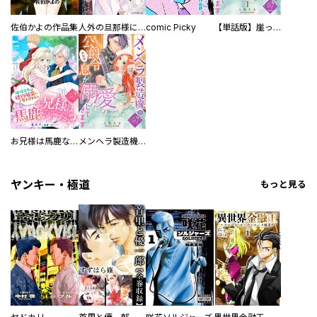
佐伯かよの作品集
人外の旦那様に娶られ毎晩ナカまで愛される…。アンソロジー
comic Picky
【単話版】崖っぷち令嬢ですが、意地と策略で幸せになります！シリーズ
お兄様は馬鹿なんですか？～地味王女は婚約破棄に巻き込まれる～
メンヘラ製造機の公爵令息（過保護）が溺愛してきます
ヤンキー・極道
もっと見る