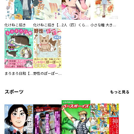
化けねこ招き
化けねこ招き【描きおろし付合冊版】
2人（匹）くらし。
小さな瞳 大きな鼓動
まろまろ日和【豪華版】
野性のぽーぽー【豪華版】
スポーツ
もっと見る