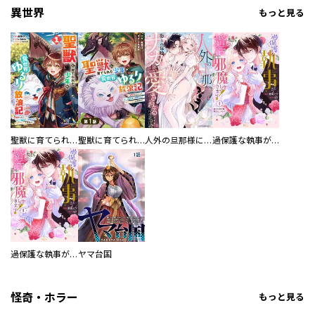
異世界
もっと見る
聖獣に育てられた少年の異世界ゆるり放浪記～神様からもらったチート魔法で、仲間たちとスローライフを満喫中～
聖獣に育てられた少年の異世界ゆるり放浪記～神様からもらったチート魔法で、仲間たちとスローライフを満喫中～【分冊版】
人外の旦那様に娶られ毎晩ナカまで愛される…。アンソロジー
過保護な執事が私の婚活を邪魔してきます！ 分冊版
過保護な執事が私の婚活を邪魔してきます！
ヤマ台国
怪奇・ホラー
もっと見る