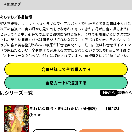
関連タグ
あらすじ／作品情報
短大卒業後、フィットネスクラブの受付アルバイトで生計を立てる鈴音は十人並み
以下の容姿で、実の母から見た目をけなされて育ってきた。母が田舎に帰るように
といってくる中、都会での恋愛と結婚に憧れる鈴音。それでも周囲からはブス認定
され、美しい同僚と並べば同僚が「きれいなほう」と呼ばれる始末。そんな中、ク
ラブの客で美容整形外科医の榊原が鈴音を素材として注目。彼は鈴音をダイアモン
ドの原石だといい、全身整形で見違える美女になれるというのだが!?※この作品は
『ストーリーな女たち Vol.61』に収録されています。重複購入にご注意ください。
会員登録して全巻購入する
全巻カートに追加する
同シリーズ一覧
1巻から
最新から
きれいなほうと呼ばれたい（分冊版） 【第1話】
ポイント
200