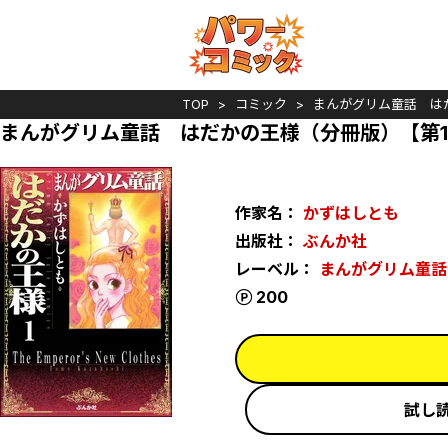
TOP
コミック
まんがグリム童話 は
まんがグリム童話 はだかの王様（分冊版）【第
作家名：
かずはしとも
出版社：
ぶんか社
レーベル：
まんがグリム童話
ポイント
200
試し