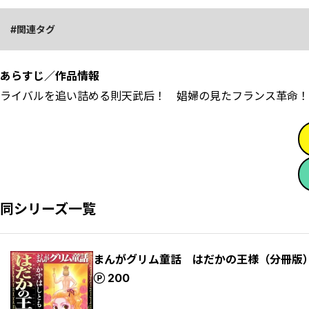
関連タグ
あらすじ／作品情報
ライバルを追い詰める則天武后！ 娼婦の見たフランス革命！
同シリーズ一覧
まんがグリム童話 はだかの王様（分冊版
ポイント
200