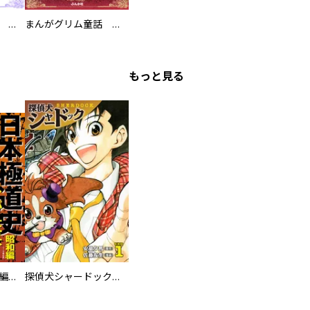
まんがグリム童話 私がオバさんになっても
まんがグリム童話 はだかの王様
もっと見る
日本極道史 昭和編 スーパー大合本
探偵犬シャードック（新装版）