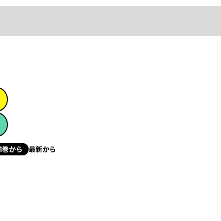
1巻から
最新から