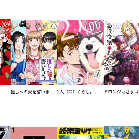
推しへの愛を誓いますか？～アラサー女子、推しは逃げぬが人生逃げる～
2人（匹）くらし。