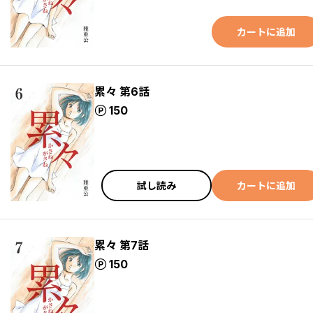
カートに追加
累々 第6話
ポイント
150
試し読み
カートに追加
累々 第7話
ポイント
150