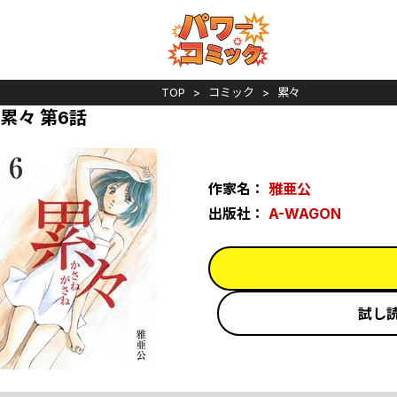
TOP
コミック
累々
累々 第6話
作家名：
雅亜公
出版社：
A-WAGON
試し