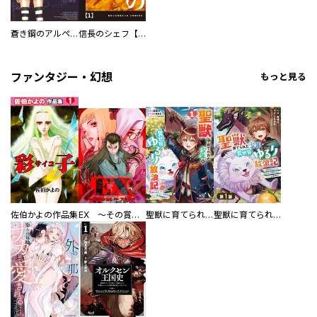
蒼き鋼のアルペジオ
信長のシェフ【単話版】
ファンタジー・幻想
もっと見る
佐伯かよの作品集
EX ～その賞金稼ぎは、世界の出口を探す～【単行本版】
聖獣に育てられた少年の異世界ゆるり放浪記～神様からもらったチート魔法で、仲間たちとスローライフを満喫中～
聖獣に育てられた少年の異世界ゆるり放浪記～神様からもらったチート魔法で、仲間たちとスローライフを満喫中～【分冊版】