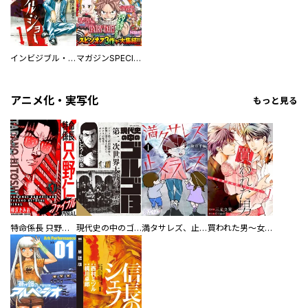
インビジブル・ジョー
マガジンSPECIAL
アニメ化・実写化
もっと見る
特命係長 只野仁ファイナル 愛蔵版
現代史の中のゴルゴ13
満タサレズ、止メラレズ
買われた男～女性限定快感セラピスト～【描き下ろしおまけ付き特装版】