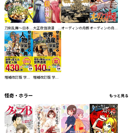
刀剣乱舞～日本号つれづれ酒～
大正夜伽浪漫 －金曜日の花嫁—
オーディンの舟葬
オーディンの舟葬 分冊版
増補改訂版 学研まんが NEW世界の歴史 別巻 人物学習事典
増補改訂版 学研まんが NEW世界の歴史 別巻 世界遺産学習事典
怪奇・ホラー
もっと見る