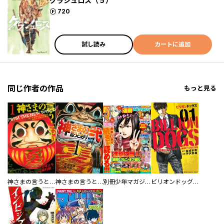
グラシュロス（５）
ポイント
720
試し読み
カートに追加
同じ作者の作品
もっと見る
神さまの言うとおり
神さまの言うとおり弐
別冊少年マガジン
ビリオンドッグズ