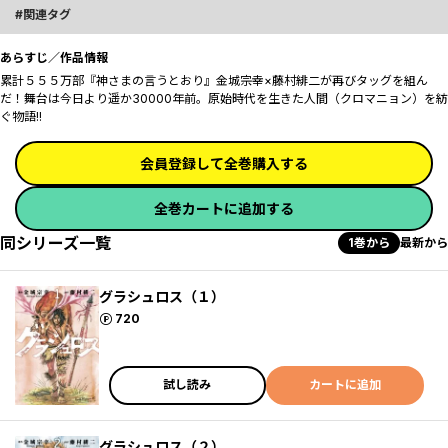
関連タグ
あらすじ／作品情報
累計５５５万部『神さまの言うとおり』金城宗幸×藤村緋二が再びタッグを組ん
だ！舞台は今日より遥か30000年前。原始時代を生きた人間（クロマニョン）を紡
ぐ物語!!
会員登録して全巻購入する
全巻カートに追加する
同シリーズ一覧
1巻から
最新から
グラシュロス（１）
ポイント
720
試し読み
カートに追加
グラシュロス（２）