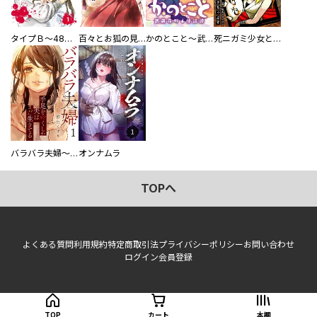
タイプＢ～48時間後、致死率100％～【単話】
百々とお狐の見習い巫女生活【単行本版】
かのとこと～武蔵花町怪話譚～ 【連載版】
死ニガミ少女とスマホ神
バラバラ夫婦～手足をなくした夫はまだ生きてる
オンナムラ
TOPへ
よくある質問
利用規約
特定商取引法
プライバシーポリシー
お問い合わせ
ログイン
会員登録
TOP
カート
本棚