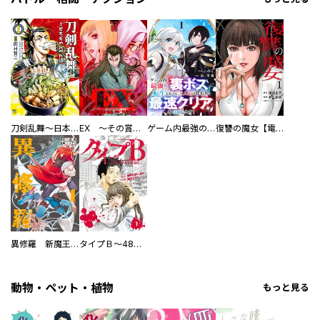
刀剣乱舞～日本号つれづれ酒～
EX ～その賞金稼ぎは、世界の出口を探す～【単行本版】
ゲーム内最強の『裏ボス』に転生したので、主人公の代わりに最速クリアを目指します！【電子単行本版】
復讐の魔女【電子単行本版】
異修羅 新魔王戦争
タイプＢ～48時間後、致死率100％～【単話】
動物・ペット・植物
もっと見る