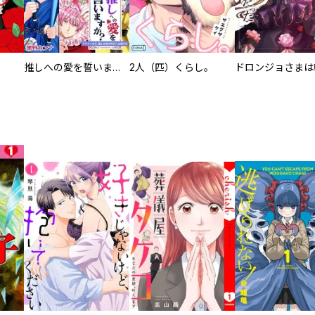
推しへの愛を誓いますか？～アラサー女子、推しは逃げぬが人生逃げる～
2人（匹）くらし。