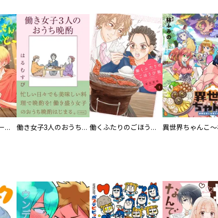
カラちゃんとシトーさんと、 【分冊版】
働き女子3人のおうち晩酌
働くふたりのごほうび飯