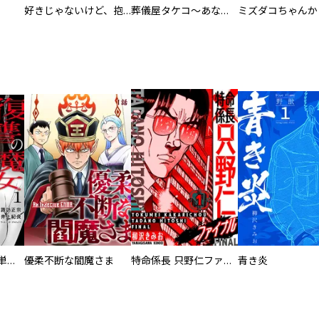
好きじゃないけど、抱いてください【電子単行本版／特典おまけ付き】
葬儀屋タケコ～あなたの最期、叶えます【電子単行本版】
復讐の魔女【電子単行本版】
優柔不断な閻魔さま
特命係長 只野仁ファイナル 愛蔵版
青き炎