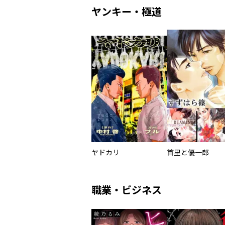
ヤンキー・極道
ヤドカリ
首里と優一郎
職業・ビジネス