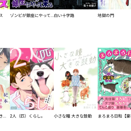
ス
ゾンビが銀座にやって来る
白い十字路
地獄の門
化けねこ招き【描きおろし付合冊版】
2人（匹）くらし。
小さな瞳 大きな鼓動