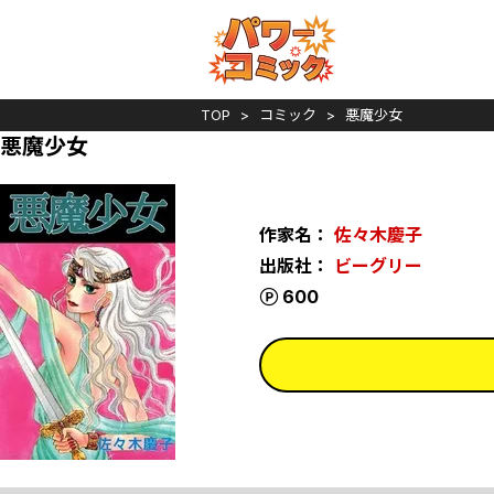
TOP
コミック
悪魔少女
悪魔少女
作家名：
佐々木慶子
出版社：
ビーグリー
ポイント
600