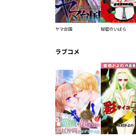
ヤマ台国
秘密のいばら
ラブコメ