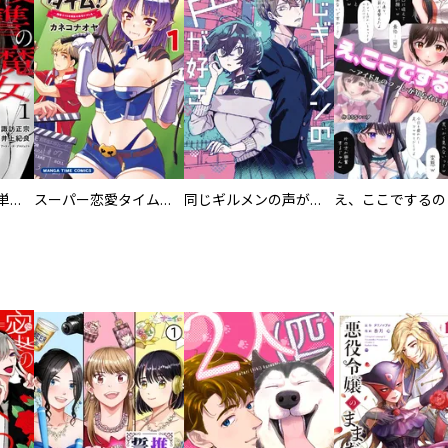
復讐の魔女【電子単行本版】
スーパー恋愛タイム！～現場でドＳな彼女は自宅でデレる～
同じギルメンの声が好き