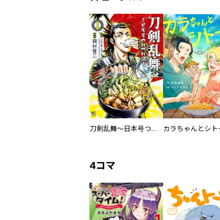
刀剣乱舞～日本号つれづれ酒～
4コマ