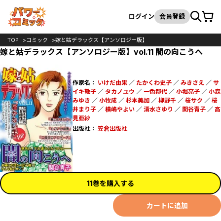
カート
検索
ログイン
会員登録
TOP
コミック
嫁と姑デラックス【アンソロジー版】
嫁と姑デラックス【アンソロジー版】vol.11 闇の向こうへ
作家名：
いけだ由果
／
たかくわ史子
／
みきさえ
／
サ
イキ敬子
／
タカノユウ
／
一色都代
／
小堀亮子
／
小森
みゆき
／
小牧成
／
杉本美加
／
柳野千
／
桜サク
／
桜
井まり子
／
横嶋やよい
／
清水さゆり
／
関谷青子
／
高
見亜紗
出版社：
笠倉出版社
11巻を購入する
カートに追加