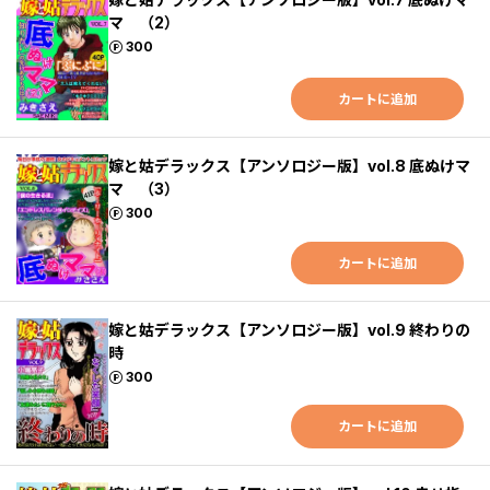
マ （2）
ポイント
300
カートに追加
嫁と姑デラックス【アンソロジー版】vol.8 底ぬけマ
マ （3）
ポイント
300
カートに追加
嫁と姑デラックス【アンソロジー版】vol.9 終わりの
時
ポイント
300
カートに追加