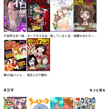
不自然な夫～偽りの素顔～
ダークネスな女たち
愛していると言えない～山形・末摘花の映える街～【分冊版】
復讐の女たち～死んでしまえばいいのに…
嫁VS姑バトル！！あなたの体験告白コミック
貧乏人が7億円当たったら～不幸の末路～
4コマ
もっと見る