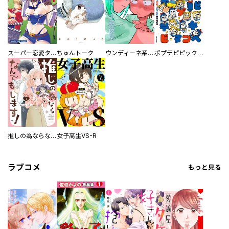
スーパー恋愛タイム！～現場でドＳな彼女は自宅でデレる～
ちゅんトーク
ウンディーネ系彼氏
ポプテピピック SEASON EIGHT
推しの為ならなんでもします！
女子高生VS-R
ラブコメ
もっと見る