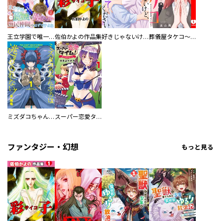
王立学園で唯一魔法が使えない庶民仲間のはずですよね～実は王子様で私を溺愛しているなんて告白はやめてください～
佐伯かよの作品集
好きじゃないけど、抱いてください【電子単行本版／特典おまけ付き】
葬儀屋タケコ～あなたの最期、叶えます【電子単行本版】
ミズダコちゃんからは逃げられない！
スーパー恋愛タイム！～現場でドＳな彼女は自宅でデレる～
ファンタジー・幻想
もっと見る