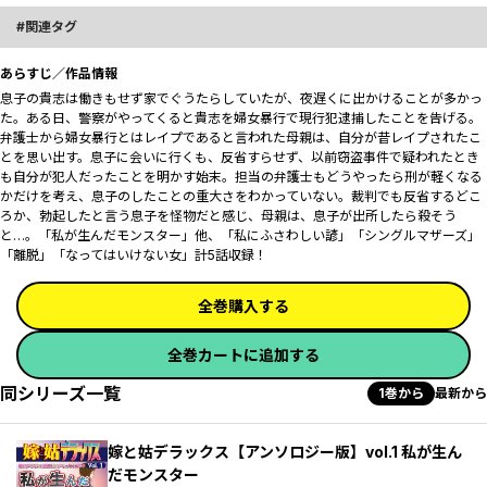
関連タグ
あらすじ／作品情報
息子の貴志は働きもせず家でぐうたらしていたが、夜遅くに出かけることが多かっ
た。ある日、警察がやってくると貴志を婦女暴行で現行犯逮捕したことを告げる。
弁護士から婦女暴行とはレイプであると言われた母親は、自分が昔レイプされたこ
とを思い出す。息子に会いに行くも、反省すらせず、以前窃盗事件で疑われたとき
も自分が犯人だったことを明かす始末。担当の弁護士もどうやったら刑が軽くなる
かだけを考え、息子のしたことの重大さをわかっていない。裁判でも反省するどこ
ろか、勃起したと言う息子を怪物だと感じ、母親は、息子が出所したら殺そう
と…。「私が生んだモンスター」他、「私にふさわしい諺」「シングルマザーズ」
「離脱」「なってはいけない女」計5話収録！
全巻購入する
全巻カートに追加する
同シリーズ一覧
1巻から
最新から
嫁と姑デラックス【アンソロジー版】vol.1 私が生ん
だモンスター