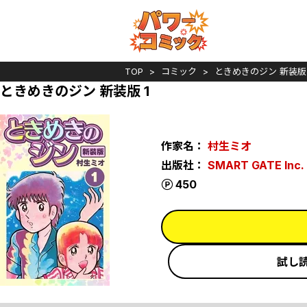
TOP
コミック
ときめきのジン 新装版
ときめきのジン 新装版 1
作家名：
村生ミオ
出版社：
SMART GATE Inc.
ポイント
450
試し