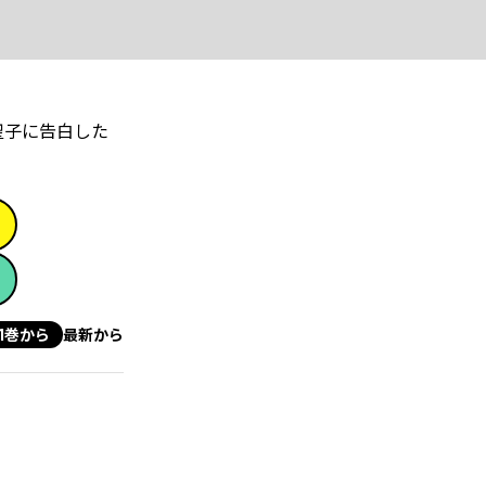
聖子に告白した
1巻から
最新から