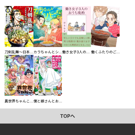
刀剣乱舞～日本号つれづれ酒～
カラちゃんとシトーさんと、 【分冊版】
働き女子3人のおうち晩酌
働くふたりのごほうび飯
異世界ちゃんこ～横綱目前に召喚されたんだが～ 【連載版】
僕と嫁さんとお酒の関係
TOPへ