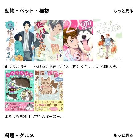
動物・ペット・植物
もっと見る
化けねこ招き
化けねこ招き【描きおろし付合冊版】
2人（匹）くらし。
小さな瞳 大きな鼓動
まろまろ日和【豪華版】
野性のぽーぽー【豪華版】
料理・グルメ
もっと見る