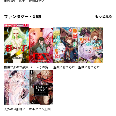
象の背中 -息子-
鍵師ロック
ファンタジー・幻想
もっと見る
佐伯かよの作品集
EX ～その賞金稼ぎは、世界の出口を探す～【単行本版】
聖獣に育てられた少年の異世界ゆるり放浪記～神様からもらったチート魔法で、仲間たちとスローライフを満喫中～
聖獣に育てられた少年の異世界ゆるり放浪記～神様からもらったチート魔法で、仲間たちとスローライフを満喫中～【分冊版】
人外の旦那様に娶られ毎晩ナカまで愛される…。アンソロジー
オルクセン王国史