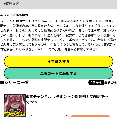
関連タグ
あらすじ／作品情報
バーチャル動画サイト「うらみんTV」は、害悪な人間たちに制裁を加える動画を
配信し、登録者数300万人超えの人気チャンネル。これを運営する「うらみん」こ
と吉浦（よしうら）みのりには熱狂的な信者がいるが、実は小学生の頃、凄惨ない
じめに遭い、引きこもりとなった過去を持つ。彼女はいじめ加害者たちに復讐する
ことを誓い、リベンジ動画を生配信していく。一番のターゲットは、自分を地獄の
どん底に突き落としておきながら、今ものうのうと暮らしているいじめの首謀者・
竹宮京香（たけみやきょうか）!! あの女を、社会から抹殺してやる――!!
全巻購入する
全巻カートに追加する
同シリーズ一覧
1巻から
最新から
復讐チャンネル ウラミン ～公開処刑ナマ配信中～
ポイント
700