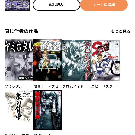
試し読み
カートに追加
同じ作者の作品
もっと見る
ヤミホタル
限界！ アクセルＢＯＹＺ
クロムノイド 混合遺伝子
スピードスター