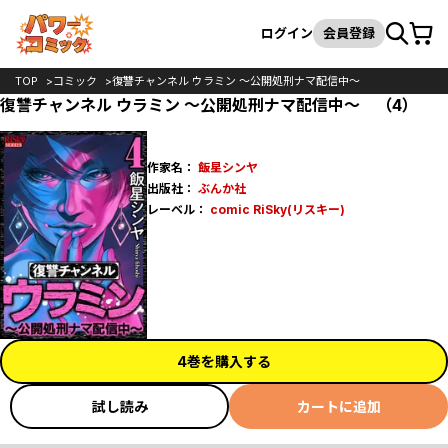
カート
検索
ログイン
会員登録
TOP
コミック
復讐チャンネル ウラミン ～公開処刑ナマ配信中～
復讐チャンネル ウラミン ～公開処刑ナマ配信中～ （4）
作家名：
飯星シンヤ
出版社：
ぶんか社
レーベル：
comic RiSky(リスキー)
4巻を購入する
試し読み
カートに追加