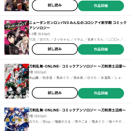
試し読み
作品詳細
ニューダンガンロンパV3 みんなのコロシアイ新学期 コミック
アンソロジー
1-3巻 (843pt)
TCB ／のりた ／さっちゃん ／イサム ／名束くだん ／△○□× ／ゆ
っこ ／はやせれく ／9℃ ／花咲まにお ／ぶんこ ／永緒ウカ ／はく
り ／板垣ハコ ／望月和臣 ／雪矢トモキ ／堀口レオ ／渡空燕丸 ／
試し読み
作品詳細
りりお ／タカダフミ子 ／リスノ ／荻野アつき ／こいち ／ももせ
／鈴華 ／内田テモ ／遥一 ／無糖党 ／ちきちこ ／ｈａｔｓｕｋｏ
／くろでこ ／白梅ナズナ ／ソノムラ ／三星たま ／ララ
刀剣乱舞-ONLINE- コミックアンソロジー ～刀剣男士迅雷～
1巻 (650pt)
米山舞 ／秋赤音 ／馬あぐり ／慎本真 ／のりた ／水溜鳥 ／ＬｅＫ
Ｉ ／桂イチホ ／かぼたろ ／鈴華 ／泥川恵 ／永緒ウカ ／冬木 ／無
糖党 ／望月和臣 ／ももせ ／森川侑 ／わに ／わらなべ ／さとうふ
みや ／関末
試し読み
作品詳細
刀剣乱舞-ONLINE- コミックアンソロジー ～刀剣男士迅疾～
1巻 (650pt)
のりた ／狂zip ／増減かえる ／茶々ごま ／馬あぐり ／桂イチホ ／
喜来ユウ ／九暮華麗 ／白石琴似 ／永緒ウカ ／ふじ野 ／望月和臣