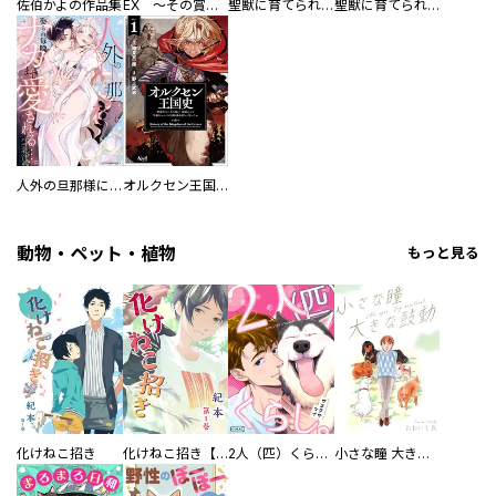
佐伯かよの作品集
EX ～その賞金稼ぎは、世界の出口を探す～【単行本版】
聖獣に育てられた少年の異世界ゆるり放浪記～神様からもらったチート魔法で、仲間たちとスローライフを満喫中～
聖獣に育てられた少年の異世界ゆるり放浪記～神様からもらったチート魔法で、仲間たちとスローライフを満喫中～【分冊版】
人外の旦那様に娶られ毎晩ナカまで愛される…。アンソロジー
オルクセン王国史
動物・ペット・植物
もっと見る
化けねこ招き
化けねこ招き【描きおろし付合冊版】
2人（匹）くらし。
小さな瞳 大きな鼓動