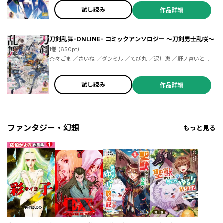
／森川侑 ／山口えいと ／渡空燕丸 ／わらなべ ／しげの秀一
試し読み
作品詳細
刀剣乱舞-ONLINE- コミックアンソロジー ～刀剣男士乱咲～
1巻 (650pt)
茶々ごま ／さいね ／ダンミル ／てび丸 ／泥川恵 ／野ノ宮いと ／
のりた ／馬あぐり ／ocha ／杜若わか ／桂イチホ ／喜来ユウ ／九
暮華麗 ／十屋つぐみ ／永緒ウカ ／望月和臣 ／ももたん ／森川侑
／わらなべ ／玉越博幸
試し読み
作品詳細
ファンタジー・幻想
もっと見る