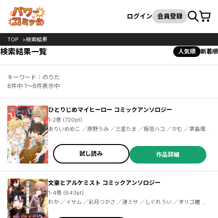
カート
検索
ログイン
会員登録
TOP
検索結果
検索結果一覧
人気順
新着順
キーワード：のりた
6件中 1～6件表示中
ひとりじめマイヒーロー コミックアンソロジー
1-2巻 (720pt)
ありいめめこ ／原野うみ ／三星たま ／板垣ハコ ／かむ ／茅島環
／喜来ユウ ／こいち ／炬太郎 ／彩月つかさ ／椎名まうみ ／永緒ウ
カ ／はやせれく ／藤丘ようこ ／望月和臣 ／白梅ナズナ ／のりた
／ももせ ／オリゴ糖 ／9℃ ／白旗サガリ ／千葉たゆり ／雪矢トモ
試し読み
作品詳細
キ
文豪とアルケミスト コミックアンソロジー
1-4巻 (843pt)
わか ／イサム ／彩月つかさ ／漣ミサ ／しぐれうい ／オリゴ糖 ／桂イチホ ／喜来ユウ ／9℃ ／坂下コウ ／永緒ウカ ／藤丘ようこ ／ぶんこ ／無糖党 ／森田夏菜 ／雪矢トモキ ／ララ ／渡空燕丸 ／わらなべ ／秋鹿ユギリ ／衣丘わこ ／ソノムラ ／なま子 ／はみ ／板垣ハコ ／浦稀えんや ／おの秋人 ／茅島環 ／七路ゆうき ／はやせれく ／ｍｏｏ ／ヨネダ ／りりお ／折子ポトス ／こいち ／白梅ナズナ ／関末 ／福嶋ユッカ ／リスノ ／風李たゆ