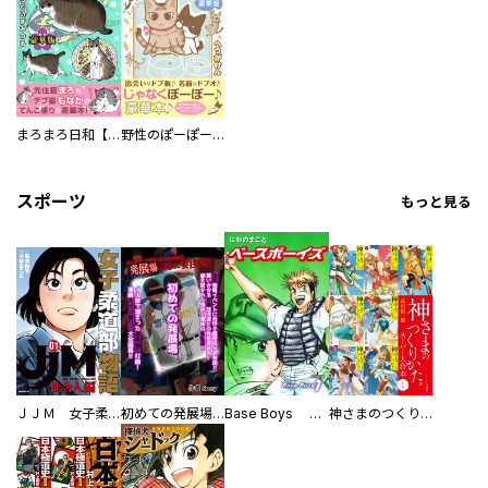
まろまろ日和【豪華版】
野性のぽーぽー【豪華版】
スポーツ
もっと見る
ＪＪＭ 女子柔道部物語 社会人編
初めての発展場 【白抜き修正版】
Base Boys 新装版
神さまのつくりかた。スーパー大合本