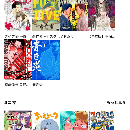
タイプＢ～48時間後、致死率100％～【単話】
逃亡者～アスクレピオスの杖～
ヤドカリ
【合本版】不倫処刑
特命係長 只野仁ファイナル 愛蔵版
青き炎
4コマ
もっと見る