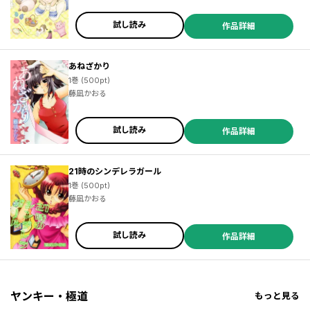
試し読み
作品詳細
あねざかり
1巻 (500pt)
藤凪かおる
試し読み
作品詳細
21時のシンデレラガール
1巻 (500pt)
藤凪かおる
試し読み
作品詳細
ヤンキー・極道
もっと見る