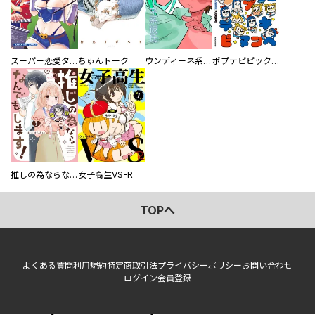
スーパー恋愛タイム！～現場でドＳな彼女は自宅でデレる～
ちゅんトーク
ウンディーネ系彼氏
ポプテピピック SEASON EIGHT
推しの為ならなんでもします！
女子高生VS-R
TOPへ
よくある質問
利用規約
特定商取引法
プライバシーポリシー
お問い合わせ
ログイン
会員登録