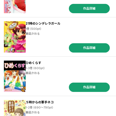
作品詳細
21時のシンデレラガール
1巻 (500pt)
藤凪かおる
作品詳細
ひめくらす
1-3巻 (600pt)
藤凪かおる
作品詳細
５時からの軍手ネコ
1-2巻 (690～790pt)
藤凪かおる