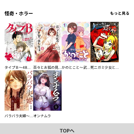
怪奇・ホラー
もっと見る
タイプＢ～48時間後、致死率100％～【単話】
百々とお狐の見習い巫女生活【単行本版】
かのとこと～武蔵花町怪話譚～ 【連載版】
死ニガミ少女とスマホ神
バラバラ夫婦～手足をなくした夫はまだ生きてる
オンナムラ
TOPへ