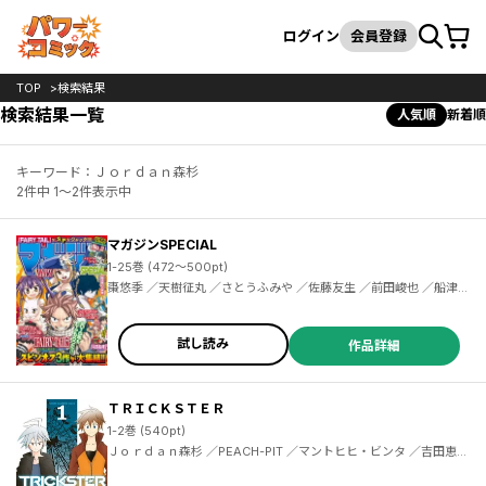
カート
検索
ログイン
会員登録
TOP
検索結果
検索結果一覧
人気順
新着順
キーワード：Ｊｏｒｄａｎ森杉
2件中 1～2件表示中
マガジンSPECIAL
1-25巻 (472～500pt)
棗悠季 ／天樹征丸 ／さとうふみや ／佐藤友生 ／前田峻也 ／船津紳平 ／二駅ずい ／佐木飛朗斗 ／東直輝 ／真島ヒロ ／ＢＯＫＵ ／コージィ城倉 ／金城宗幸 ／芥瀬良せら ／千田大輔 ／上田敦夫 ／堂本裕貴 ／西原梨花 ／小林俊彦 ／七三太朗 ／川三番地 ／ＣＬＡＭＰ ／香椎さおり ／飯島浩介 ／氏家ト全 ／上野春生 ／中村ゆうひ ／梅山たらこ ／植野メグル ／加茂ユウジ ／鈴木央 ／中西達哉 ／牟田洸 ／安藤正基 ／廣田大地 ／京極夏彦 ／志水アキ ／森田俊平 ／瀬尾公治 ／安田剛士
試し読み
作品詳細
ＴＲＩＣＫＳＴＥＲ
1-2巻 (540pt)
Ｊｏｒｄａｎ森杉 ／PEACH-PIT ／マントヒヒ・ビンタ ／吉田恵里
香