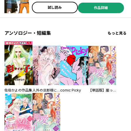
試し読み
作品詳細
アンソロジー・短編集
もっと見る
佐伯かよの作品集
人外の旦那様に娶られ毎晩ナカまで愛される…。アンソロジー
comic Picky
【単話版】崖っぷち令嬢ですが、意地と策略で幸せになります！シリーズ