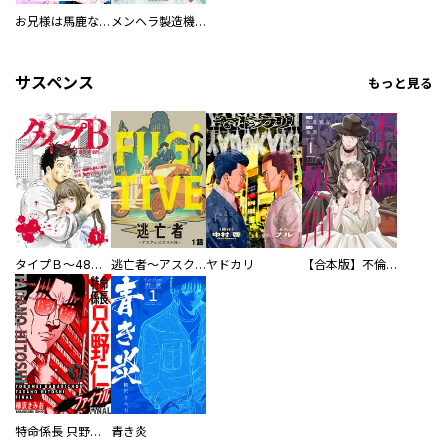
お兄様は馬鹿なんですか？～地味王女は婚約破棄に巻き込まれる～
メンヘラ製造機の公爵令息（過保護）が溺愛してきます
サスペンス
もっと見る
タイプＢ～48時間後、致死率100％～【単話】
逃亡者～アスクレピオスの杖～
ヤドカリ
【合本版】不倫処刑
特命係長 只野仁ファイナル 愛蔵版
青き炎