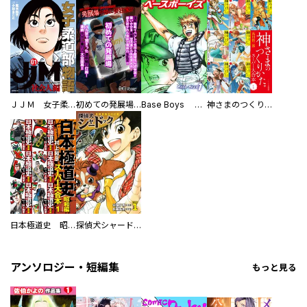
ＪＪＭ 女子柔道部物語 社会人編
初めての発展場 【白抜き修正版】
Base Boys 新装版
神さまのつくりかた。スーパー大合本
日本極道史 昭和編 スーパー大合本
探偵犬シャードック（新装版）
アンソロジー・短編集
もっと見る