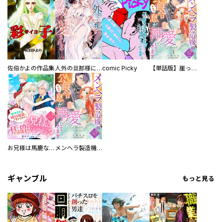
佐伯かよの作品集
人外の旦那様に娶られ毎晩ナカまで愛される…。アンソロジー
comic Picky
【単話版】崖っぷち令嬢ですが、意地と策略で幸せになります！シリーズ
お兄様は馬鹿なんですか？～地味王女は婚約破棄に巻き込まれる～
メンヘラ製造機の公爵令息（過保護）が溺愛してきます
ギャンブル
もっと見る