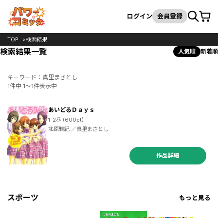
カート
検索
ログイン
会員登録
TOP
検索結果
検索結果一覧
人気順
新着順
キーワード：真里まさとし
1件中 1～1件表示中
あいどるＤａｙｓ
1-2巻 (600pt)
北原雅紀 ／真里まさとし
作品詳細
スポーツ
もっと見る