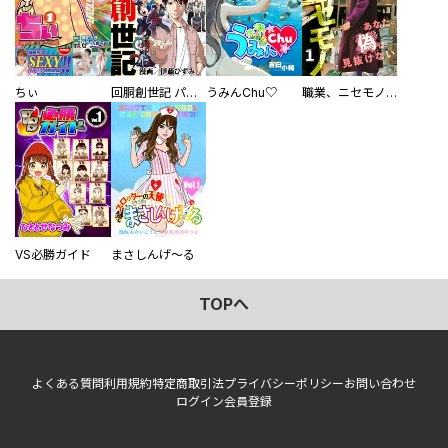
ちぃ
回胴創世記 パチスロを創った男達
うみんChu♡
職業、ニセモノ～あなたに偽は見抜けない【電子単行本版】
VS必勝ガイド
まさしんげ～る
TOPへ
よくある質問
利用規約
特定商取引法
プライバシーポリシー
お問い合わせ
ログイン
会員登録